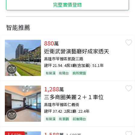
完整實價登錄
智能推薦
880
萬
近衛武營演藝廳好成家透天
高雄市苓雅區凱旋三路
建坪
21.94
4房3廳(含加蓋)
51.1年
有裝潢
有陽台
廁所開窗
1,288
萬
三多商圈美麗２＋１車位
高雄市苓雅區仁義街
建坪
37.42
2房2廳
22.4年
有裝潢
有景觀
前後陽台
1,588
萬
5.92
%