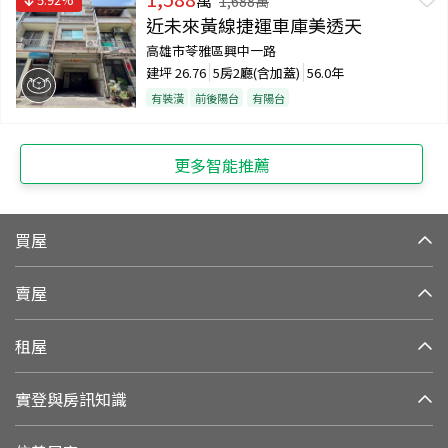
1,688
萬
近未來黃線捷運車庫美透天
高雄市苓雅區興中一路
建坪
26.76
5房2廳(含加蓋)
56.0年
有裝潢
前後陽台
有陽台
更多智能推薦
買屋
賣屋
租屋
實登與房訊知識