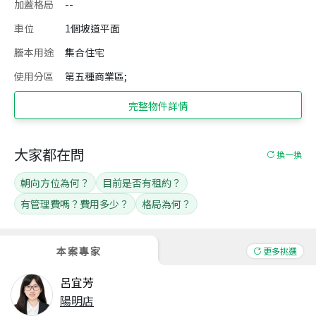
加蓋格局
--
車位
1個坡道平面
謄本用途
集合住宅
使用分區
第五種商業區;
完整物件詳情
大家都在問
換一換
朝向方位為何？
目前是否有租約？
有管理費嗎？費用多少？
格局為何？
本案專家
更多挑選
呂宜芳
陽明店