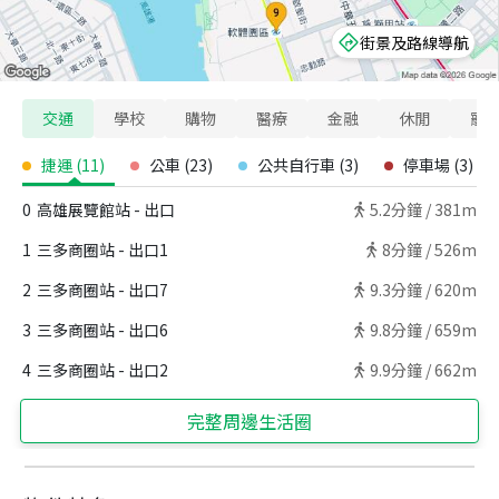
街景及路線導航
交通
學校
購物
醫療
金融
休閒
寵
捷運
(
11
)
公車
(
23
)
公共自行車
(
3
)
停車場
(
3
)
0
高雄展覽館站 - 出口
5.2
分鐘 /
381m
1
三多商圈站 - 出口1
8
分鐘 /
526m
2
三多商圈站 - 出口7
9.3
分鐘 /
620m
3
三多商圈站 - 出口6
9.8
分鐘 /
659m
4
三多商圈站 - 出口2
9.9
分鐘 /
662m
完整周邊生活圈