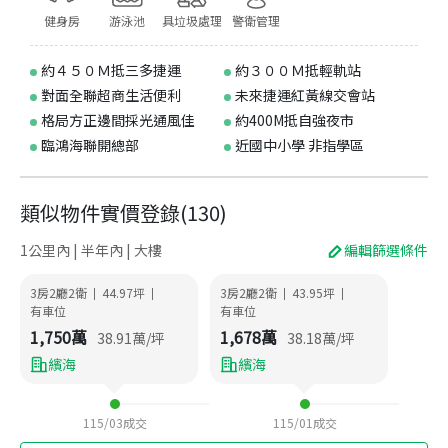
健身房
游泳池
具垃圾處理
警衛管理
約４５０Ｍ抵三多捷運
約３００Ｍ抵輕軌站
對面全聯超商生活便利
未來捷運紅黃線交會站
格局方正邊間採光通風佳
約400M抵自強夜市
臨鴻海聯開總部
近國中小學 非指學區
類似物件實價登錄
(
130
)
1公里內 | 半年內 | 大樓
編輯篩選條件
3房2廳2衛
44.97
坪
3房2廳2衛
43.95
坪
|
|
|
|
有車位
有車位
1,750
萬
1,678
萬
38.91
萬/坪
38.18
萬/坪
繽海
繽海
115/03
成交
115/01
成交