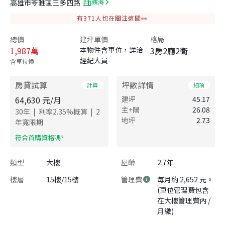
高雄市苓雅區三多四路
繽海
有
371
人也在關注這間👀
總價
建坪單價
格局
1,987
萬
本物件含車位，詳洽
3房2廳2衛
經紀人員
含車位價
房貸試算
坪數詳情
計算
細項
64,630
元/月
建坪
45.17
主+陽
26.08
|
|
30
年
利率
2.35
%概算
2
地坪
2.73
年寬限期
​符合首購資格嗎?
類型
大樓
屋齡
2.7年
樓層
15樓/15樓
管理費
每月約 2,652 元。
(車位管理費包含
在大樓管理費內 /
月繳)