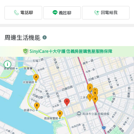
電話聊
回電給我
義起聊
周邊生活機能
SinyiCare十大守護 信義房屋購售屋服務保障