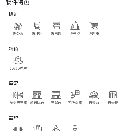
物件特色
機能
近公園
近捷運
近市場
近學校
近超市
特色
2D/3D看屋
屋況
房間皆有窗
前後陽台
有陽台
廁所開窗
有景觀
有電梯
設施