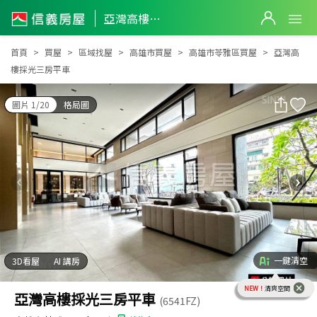
亞灣高樓採光三房平車
亞灣高樓採光三房平車
首頁
買屋
區域找屋
高雄市買屋
高雄市苓雅區買屋
亞灣高
樓採光三房平車
圖片 1/20
格局圖
一鍵清空
3D看屋
AI 講房
NEW！
清爽空間
亞灣高樓採光三房平車
(6541FZ)