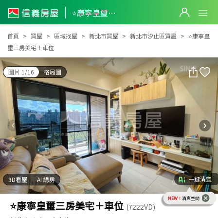
⭐康寧皇璽三房美宅＋車位
⭐康寧皇璽三房美宅＋車位
首頁
買屋
區域找屋
新北市買屋
新北市汐止區買屋
⭐康寧皇
璽三房美宅＋車位
圖片 1/16
格局圖
一鍵清空
3D看屋
AI 講房
NEW！
清爽空間
⭐康寧皇璽三房美宅＋車位
(7222VD)