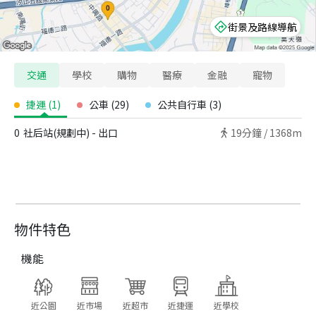
街景及路線導航
交通
學校
購物
醫療
金融
寵物
捷運
(
1
)
公車
(
29
)
公共自行車
(
3
)
0
社后站(規劃中) - 出口
19
分鐘 /
1368m
物件特色
機能
近公園
近市場
近超市
近捷運
近學校