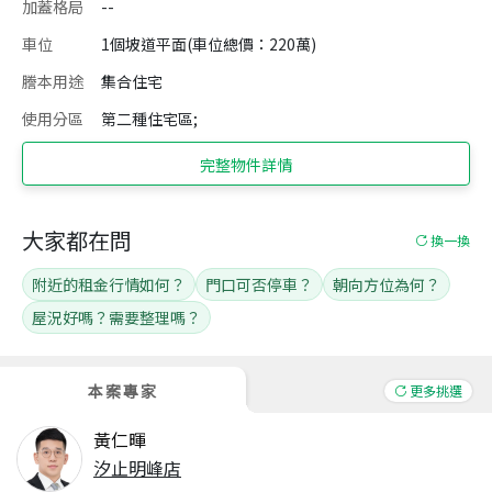
加蓋格局
--
車位
1個坡道平面(車位總價：220萬)
謄本用途
集合住宅
使用分區
第二種住宅區;
完整物件詳情
大家都在問
換一換
附近的租金行情如何？
門口可否停車？
朝向方位為何？
屋況好嗎？需要整理嗎？
本案專家
更多挑選
黃仁暉
汐止明峰店