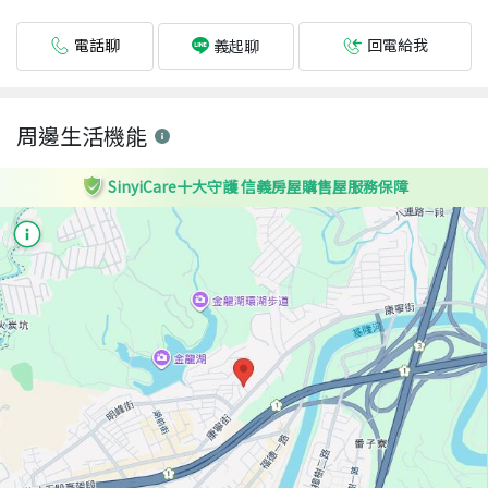
電話聊
回電給我
義起聊
周邊生活機能
SinyiCare十大守護 信義房屋購售屋服務保障