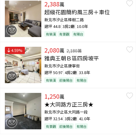
2,388
萬
超級花園簡約風三房＋車位
新北市汐止區樟樹二路
建坪
44.8
3房2廳
10.0年
有裝潢
有景觀
有陽台
2,080
萬
4.59
%
2,180
萬
雅典王朝Ｂ區四房坡平
新北市汐止區康寧街
建坪
50.97
4房2廳
33.8年
有裝潢
前後陽台
有陽台
1,250
萬
★大同路方正三房★
新北市汐止區大同路一段
建坪
32.54
3房2廳
41.0年
有景觀
前後陽台
有陽台