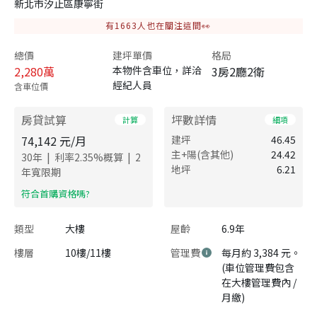
新北市汐止區康寧街
有
1663
人也在關注這間👀
總價
建坪單價
格局
2,280
萬
本物件含車位，詳洽
3房2廳2衛
經紀人員
含車位價
房貸試算
坪數詳情
計算
細項
74,142
元/月
建坪
46.45
主+陽(含其他)
24.42
|
|
30
年
利率
2.35
%概算
2
地坪
6.21
年寬限期
​符合首購資格嗎?
類型
大樓
屋齡
6.9年
樓層
10樓/11樓
管理費
每月約 3,384 元。
(車位管理費包含
在大樓管理費內 /
月繳)