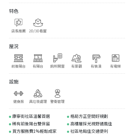
特色
店長推薦
2D/3D看屋
屋況
前後陽台
有陽台
廁所開窗
有景觀
有裝潢
有電梯
設施
健身房
具垃圾處理
警衛管理
康寧街社區溫馨首選
格局方正空間好規劃
稀有前後陽台雙保留
高樓層採光視野通風佳
買方服務費1%輕鬆成家
社區地點佳交通便利