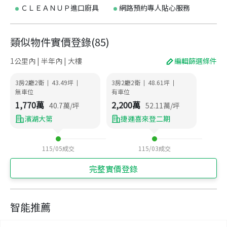
ＣＬＥＡＮＵＰ進口廚具
網路預約專人貼心服務
類似物件實價登錄
(
85
)
1公里內 | 半年內 | 大樓
編輯篩選條件
3房2廳2衛
43.49
坪
3房2廳2衛
48.61
坪
|
|
|
|
無車位
有車位
1,770
萬
2,200
萬
40.7
萬/坪
52.11
萬/坪
濱湖大第
捷運喜來登二期
115/05
成交
115/03
成交
完整實價登錄
智能推薦