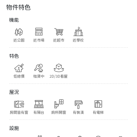
物件特色
機能
近公園
近市場
近超市
近學校
特色
低總價
租賃中
2D/3D看屋
屋況
房間皆有窗
有陽台
廁所開窗
有裝潢
有電梯
設施