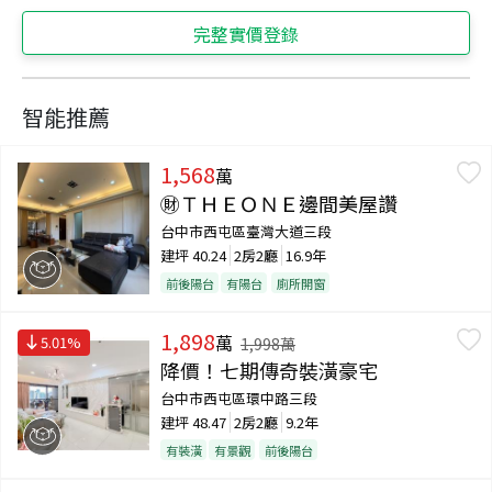
完整實價登錄
智能推薦
1,568
萬
㊖ＴＨＥＯＮＥ邊間美屋讚
台中市西屯區臺灣大道三段
建坪
40.24
2房2廳
16.9年
前後陽台
有陽台
廁所開窗
1,898
萬
5.01
%
1,998
萬
降價！七期傳奇裝潢豪宅
台中市西屯區環中路三段
建坪
48.47
2房2廳
9.2年
有裝潢
有景觀
前後陽台