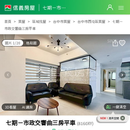
七期－市政交響曲三房平車
七期－市政交響曲三房平車
首頁
買屋
區域找屋
台中市買屋
台中市西屯區買屋
七期－
市政交響曲三房平車
圖片 1/20
格局圖
一鍵清空
3D看屋
AI 講房
NEW！
清爽空間
七期－市政交響曲三房平車
(8160XY)