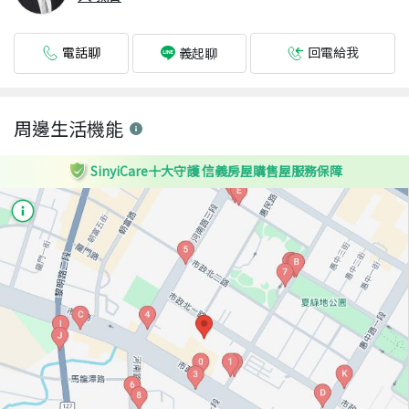
電話聊
回電給我
義起聊
周邊生活機能
SinyiCare十大守護 信義房屋購售屋服務保障