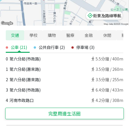
街景及路線導航
交通
學校
購物
醫療
金融
休閒
寵
公車
(
21
)
公共自行車
(
2
)
停車場
(
3
)
0
第六分局(市政路)
5.5
分鐘 /
400m
1
第六分局(惠來路)
3.5
分鐘 /
260m
2
第六分局(惠來路)
3.5
分鐘 /
255m
3
第六分局(市政路)
6.4
分鐘 /
433m
4
河南市政路口
4.2
分鐘 /
308m
完整周邊生活圈