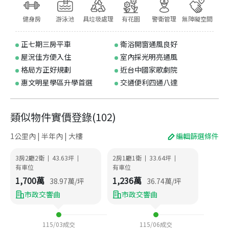
健身房
游泳池
具垃圾處理
有花園
警衛管理
無障礙空間
正七期三房平車
衛浴開窗通風良好
屋況佳方便入住
室內採光明亮通風
格局方正好規劃
近台中國家歌劇院
惠文明星學區升學首選
交通便利四通八達
類似物件實價登錄
(
102
)
1公里內 | 半年內 | 大樓
編輯篩選條件
3房2廳2衛
43.63
坪
2房1廳1衛
33.64
坪
|
|
|
|
有車位
有車位
1,700
萬
1,236
萬
38.97
萬/坪
36.74
萬/坪
市政交響曲
市政交響曲
115/03
成交
115/06
成交