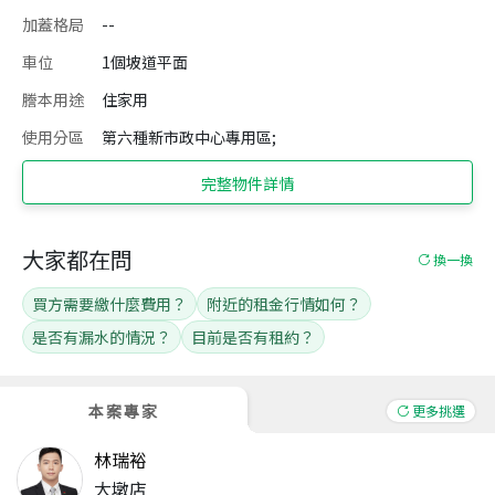
加蓋格局
--
車位
1個坡道平面
謄本用途
住家用
使用分區
第六種新市政中心專用區;
完整物件詳情
大家都在問
換一換
買方需要繳什麼費用？
附近的租金行情如何？
是否有漏水的情況？
目前是否有租約？
本案專家
更多挑選
林瑞裕
大墩店