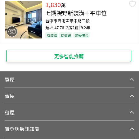
1,830
萬
七期視野新裝潢＋平車位
台中市西屯區環中路三段
建坪
47.76
2房2廳
9.2年
有裝潢
有景觀
前後陽台
更多智能推薦
買屋
賣屋
租屋
實登與房訊知識