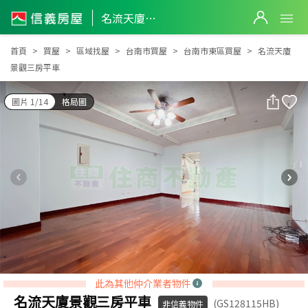
名流天廈景觀三房平車
名流天廈景觀三房平車
首頁
買屋
區域找屋
台南市買屋
台南市東區買屋
名流天廈
景觀三房平車
圖片 1/14
格局圖
此為其他仲介業者物件
名流天廈景觀三房平車
(GS128115HB)
非信義物件