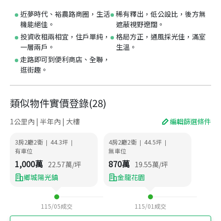
近夢時代、裕農路商圈，生活
稀有釋出，低公設比，後方無
機能絕佳。
遮蔽視野遼闊。
投資收租兩相宜，住戶單純，
格局方正，通風採光佳，滿室
一層兩戶。
生溫。
走路即可到便利商店、全聯，
逛街趣。
類似物件實價登錄
(
28
)
1公里內 | 半年內 | 大樓
編輯篩選條件
3房2廳2衛
44.3
坪
4房2廳2衛
44.5
坪
|
|
|
|
有車位
無車位
1,000
萬
870
萬
22.57
萬/坪
19.55
萬/坪
鄉城陽光鎮
金龍花園
115/05
成交
115/01
成交