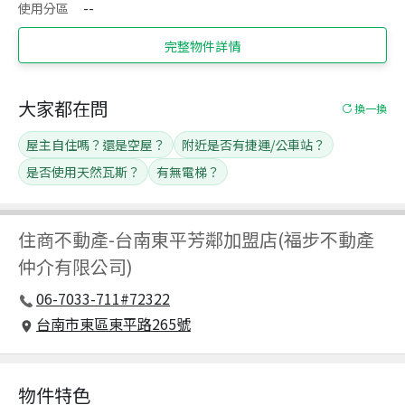
使用分區
--
完整物件詳情
大家都在問
換一換
屋主自住嗎？還是空屋？
附近是否有捷運/公車站？
是否使用天然瓦斯？
有無電梯？
住商不動產
-
台南東平芳鄰加盟店(福步不動產
仲介有限公司)
06-7033-711#72322
台南市東區東平路265號
物件特色