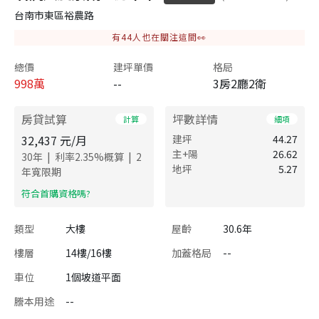
台南市東區裕農路
有
44
人也在關注這間👀
總價
建坪單價
格局
998
萬
--
3房2廳2衛
房貸試算
坪數詳情
計算
細項
32,437
元/月
建坪
44.27
主+陽
26.62
|
|
30
年
利率
2.35
%概算
2
地坪
5.27
年寬限期
​符合首購資格嗎?
類型
大樓
屋齡
30.6年
樓層
14樓/16樓
加蓋格局
--
車位
1個坡道平面
謄本用途
--