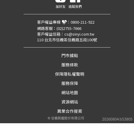
加好友
追蹤我們
客戶權益專線
：
0800-211-922
網路客服：
(02)2755-7666
客戶權益信箱：
cs@sinyi.com.tw
110 台北市信義區信義路五段100號
門市據點
服務條款
保障隱私權聲明
服務保障
網站地圖
資源網站
異業合作提案
©
信義房屋股份有限公司
20260804.b53805