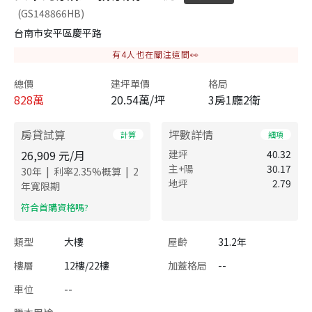
(GS148866HB)
台南市安平區慶平路
有
4
人也在關注這間👀
總價
建坪單價
格局
828
萬
20.54萬/坪
3房1廳2衛
房貸試算
坪數詳情
計算
細項
26,909
元/月
建坪
40.32
主+陽
30.17
|
|
30
年
利率
2.35
%概算
2
地坪
2.79
年寬限期
​符合首購資格嗎?
類型
大樓
屋齡
31.2年
樓層
12樓/22樓
加蓋格局
--
車位
--