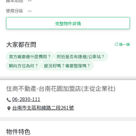
謄本用途
--
使用分區
--
完整物件詳情
大家都在問
換一換
買方需要繳什麼費用？
附近是否有捷運/公車站？
朝向方位為何？
屋況好嗎？需要整理嗎？
住商不動產
-
台南花園加盟店(主從企業社)
06-2830-111
台南市北區和緯路二段261號
物件特色