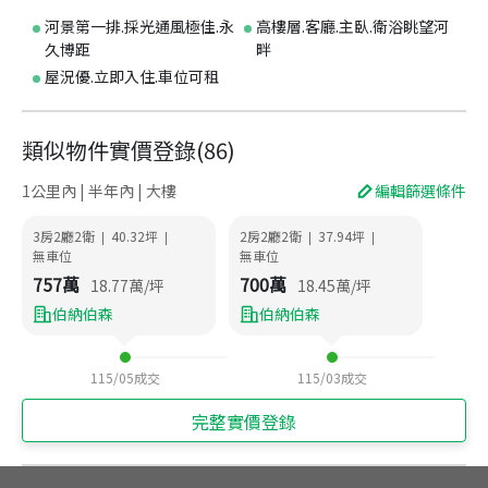
河景第一排.採光通風極佳.永
高樓層.客廳.主臥.衛浴眺望河
久博距
畔
屋況優.立即入住.車位可租
類似物件實價登錄
(
86
)
1公里內 | 半年內 | 大樓
編輯篩選條件
3房2廳2衛
40.32
坪
2房2廳2衛
37.94
坪
|
|
|
|
無車位
無車位
757
萬
700
萬
18.77
萬/坪
18.45
萬/坪
伯納伯森
伯納伯森
115/05
成交
115/03
成交
完整實價登錄