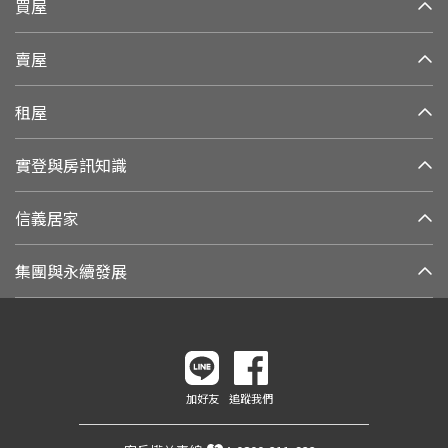
買屋
賣屋
租屋
實登與房訊知識
信義居家
集團與永續發展
加好友
追蹤我們