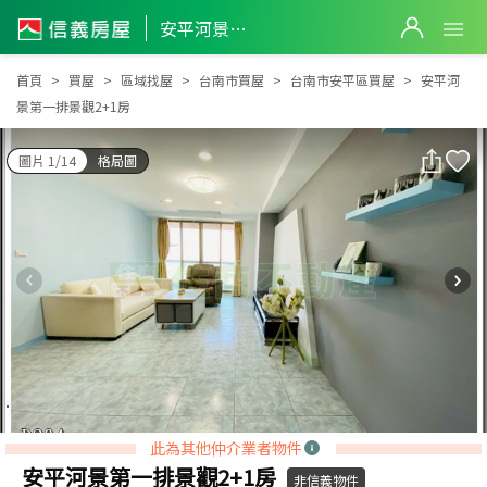
安平河景第一排景觀2+1房
安平河景第一排景觀2+1房
首頁
買屋
區域找屋
台南市買屋
台南市安平區買屋
安平河
景第一排景觀2+1房
圖片 1/14
格局圖
此為其他仲介業者物件
安平河景第一排景觀2+1房
非信義物件