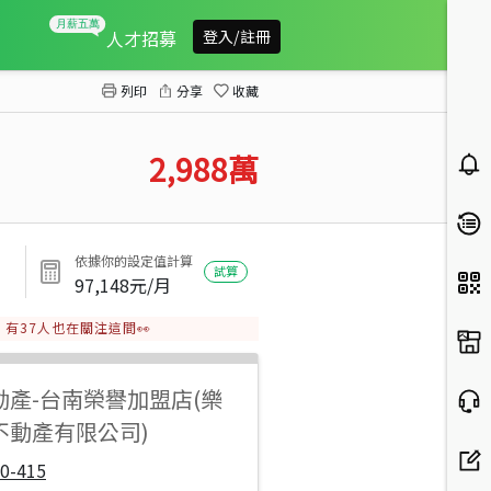
建興學區+市心雙優勢稀有大宅
人才招募
登入/註冊
列印
分享
收藏
2,988
萬
依據你的設定值計算
試算
97,148
元/月
有
37
人也在關注這間👀
動產
-
台南榮譽加盟店(樂
不動產有限公司)
0-415