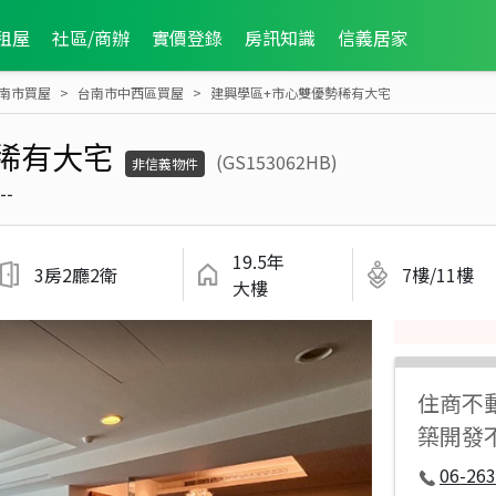
租屋
社區/商辦
實價登錄
房訊知識
信義居家
南市買屋
台南市中西區買屋
建興學區+市心雙優勢稀有大宅
稀有大宅
(GS153062HB)
非信義物件
--
19.5年
3房2廳2衛
7樓/11樓
大樓
住商不
築開發
06-263