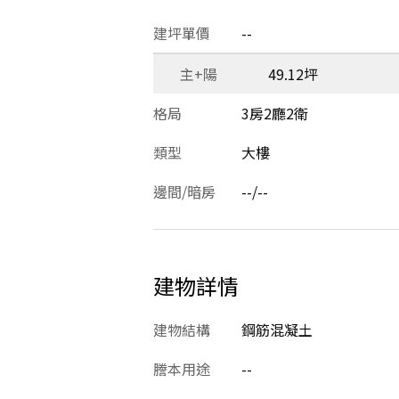
建坪單價
--
主+陽
49.12坪
格局
3房2廳2衛
類型
大樓
邊間/暗房
--/--
建物詳情
建物結構
鋼筋混凝土
謄本用途
--