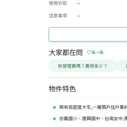
使用分區
--
注意事項
--
大家都在問
換一換
有管理費嗎？費用多少？
物件特色
稀有低密度大宅,一層兩戶住戶單
忠義國小、建興國中、台南女中,