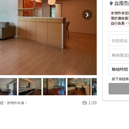
台南市
本物件非信
限於廣告真
自行負責，
聯絡時間：皆
按下按鈕表
1
/
20
紹，非物件本身。