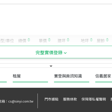
完整實價登錄
租屋
實登與房訊知識
信義居家
門市據點
服務條款
保障隱私權聲明
信箱：
cs@sinyi.com.tw