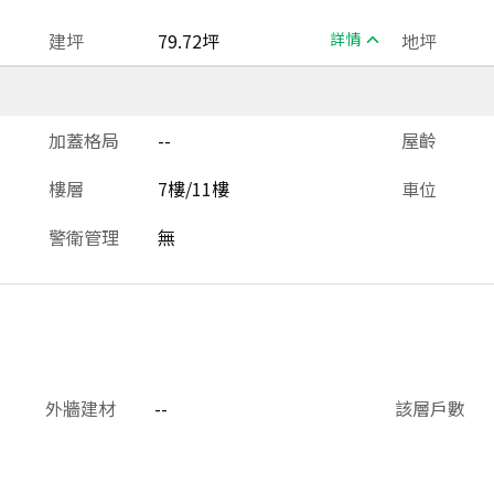
建坪
79.72坪
詳情
地坪
加蓋格局
--
屋齡
樓層
7樓/11樓
車位
警衛管理
無
外牆建材
--
該層戶數