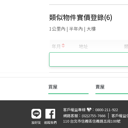
類似物件實價登錄
(
6
)
1公里內 | 半年內 | 大樓
買屋
賣屋
客戶權益專線
：
0800-211-922
網路客服：
(02)2755-7666
客戶權益
110 台北市信義區信義路五段100號
加好友
追蹤我們