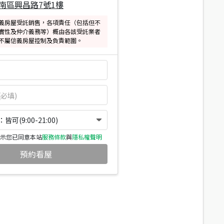
南區興昌路7號1樓
義房屋受託銷售，各項責任（包括但不
實性及仲介義務等）概由各該受託業者
不屬信義房屋控制及負責範圍。
可(9:00-21:00)
示您已同意本站
服務條款
與
隱私權聲明
預約看屋