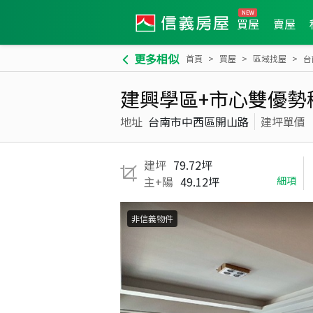
買屋
賣屋
更多相似
首頁
買屋
區域找屋
台
建興學區+市心雙優勢
地址
台南市中西區開山路
建坪單價
建坪
79.72坪
主+陽
49.12坪
細項
非信義物件