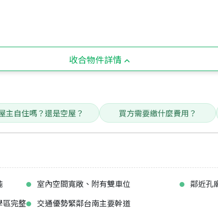
收合物件詳情
屋主自住嗎？還是空屋？
買方需要繳什麼費用？
純
室內空間寬敞、附有雙車位
鄰近孔
學區完整
交通優勢緊鄰台南主要幹道