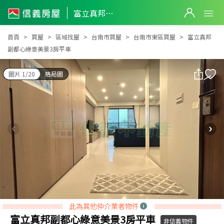
富立真邦副都心綠意美景3房平車
富立真邦副都心綠意美景3房平車
首頁
買屋
區域找屋
台南市買屋
台南市東區買屋
富立真邦
副都心綠意美景3房平車
圖片 1/20
格局圖
此為其他仲介業者物件
富立真邦副都心綠意美景3房平車
非信義物件