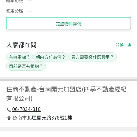
謄本用途
--
使用分區
--
完整物件詳情
大家都在問
換一換
有無電梯？
朝向方位為何？
買方需要繳什麼費用？
目前是否有租約？
住商不動產
-
台南開元加盟店(四季不動產經紀
有限公司)
06-7034-810
台南市北區開元路378號1樓