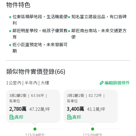
物件特色
位東區精華地段，生活機能便
知名富立建設出品，有口皆碑
利
鄰近明星學校，給孩子優質教
鄰近南台南站，未來交通更方
育
便
近小巨蛋預定地，未來發展可
期
類似物件實價登錄
(
66
)
1公里內 | 半年內 | 大樓
編輯篩選條件
3房2廳2衛
63.56
坪
3房2廳2衛
82.72
坪
|
|
|
|
有車位
有車位
2,780
萬
3,400
萬
47.22
萬/坪
41.1
萬/坪
真邦
真邦
115/04
成交
115/06
成交