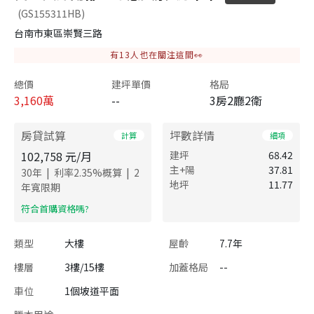
(GS155311HB)
台南市東區崇賢三路
有
13
人也在關注這間👀
總價
建坪單價
格局
3,160
萬
--
3房2廳2衛
房貸試算
坪數詳情
計算
細項
102,758
元/月
建坪
68.42
主+陽
37.81
|
|
30
年
利率
2.35
%概算
2
地坪
11.77
年寬限期
​符合首購資格嗎?
類型
大樓
屋齡
7.7年
樓層
3樓/15樓
加蓋格局
--
車位
1個坡道平面