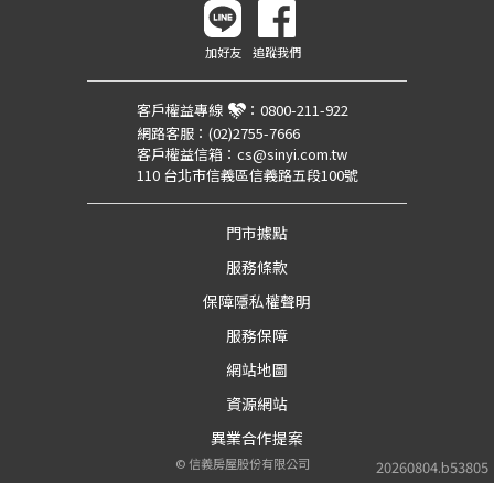
加好友
追蹤我們
客戶權益專線
：
0800-211-922
網路客服：
(02)2755-7666
客戶權益信箱：
cs@sinyi.com.tw
110 台北市信義區信義路五段100號
門市據點
服務條款
保障隱私權聲明
服務保障
網站地圖
資源網站
異業合作提案
©
信義房屋股份有限公司
20260804.b53805