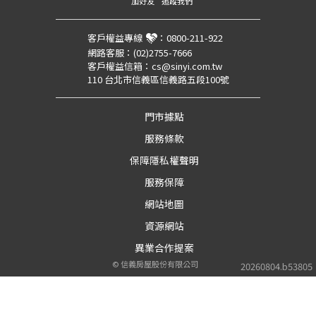
加好友
追蹤我們
客戶權益專線
：
0800-211-922
網路客服：
(02)2755-7666
客戶權益信箱：
cs@sinyi.com.tw
110 台北市信義區信義路五段100號
門市據點
服務條款
保障隱私權聲明
服務保障
網站地圖
資源網站
異業合作提案
©
信義房屋股份有限公司
20260804.b53805