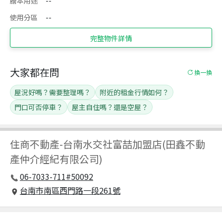
謄本用途
--
使用分區
--
完整物件詳情
大家都在問
換一換
屋況好嗎？需要整理嗎？
附近的租金行情如何？
門口可否停車？
屋主自住嗎？還是空屋？
住商不動產
-
台南水交社富喆加盟店(田鑫不動
產仲介經紀有限公司)
06-7033-711#50092
台南市南區西門路一段261號