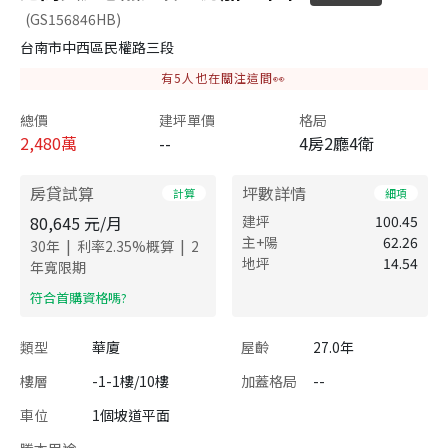
(GS156846HB)
台南市中西區民權路三段
有
5
人也在關注這間👀
總價
建坪單價
格局
2,480
萬
--
4房2廳4衛
房貸試算
坪數詳情
計算
細項
80,645
元/月
建坪
100.45
主+陽
62.26
|
|
30
年
利率
2.35
%概算
2
地坪
14.54
年寬限期
​符合首購資格嗎?
類型
華廈
屋齡
27.0年
樓層
-1-1樓/10樓
加蓋格局
--
車位
1個坡道平面