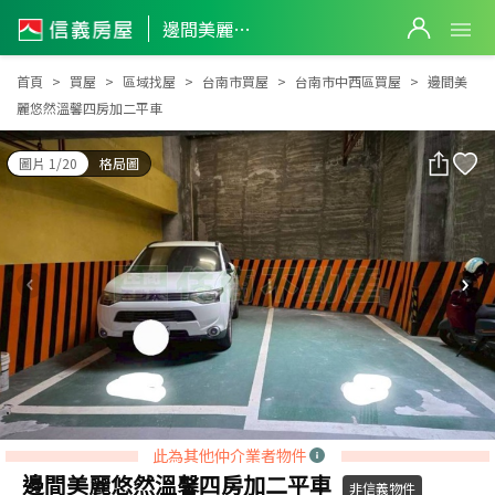
邊間美麗悠然溫馨四房加二平車
邊間美麗悠然溫馨四房加二平車
首頁
買屋
區域找屋
台南市買屋
台南市中西區買屋
邊間美
麗悠然溫馨四房加二平車
圖片 1/20
格局圖
此為其他仲介業者物件
邊間美麗悠然溫馨四房加二平車
非信義物件