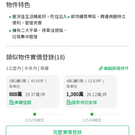
物件特色
屋況佳生活機能好，吃住出入
鄰坊優質學區、周邊商圈林立
便利、管理完善
擁有二大平車、停車沒煩惱、
垃圾集中管理
類似物件實價登錄
(
18
)
1公里內 | 半年內 | 華廈
編輯篩選條件
3房2廳2衛
45.85
坪
4房2廳2衛
52.83
坪
|
|
|
|
有車位
有車位
888
萬
1,380
萬
19.37
萬/坪
26.12
萬/坪
美麗佳園
國泰桂冠金城
115/05
成交
115/04
成交
完整實價登錄