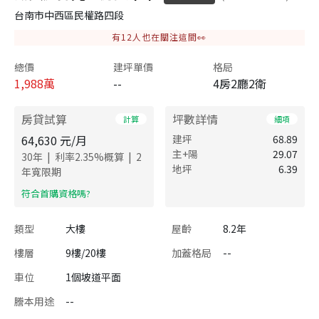
台南市中西區民權路四段
有
12
人也在關注這間👀
總價
建坪單價
格局
1,988
萬
--
4房2廳2衛
房貸試算
坪數詳情
計算
細項
64,630
元/月
建坪
68.89
主+陽
29.07
|
|
30
年
利率
2.35
%概算
2
地坪
6.39
年寬限期
​符合首購資格嗎?
類型
大樓
屋齡
8.2年
樓層
9樓/20樓
加蓋格局
--
車位
1個坡道平面
謄本用途
--