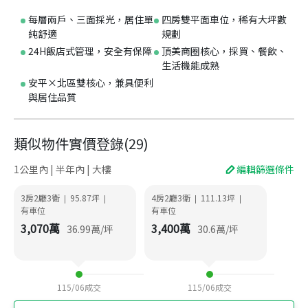
每層兩戶、三面採光，居住單
四房雙平面車位，稀有大坪數
純舒適
規劃
24H飯店式管理，安全有保障
頂美商圈核心，採買、餐飲、
生活機能成熟
安平×北區雙核心，兼具便利
與居住品質
類似物件實價登錄
(
29
)
1公里內 | 半年內 | 大樓
編輯篩選條件
3房2廳3衛
95.87
坪
4房2廳3衛
111.13
坪
|
|
|
|
有車位
有車位
3,070
萬
3,400
萬
36.99
萬/坪
30.6
萬/坪
115/06
成交
115/06
成交