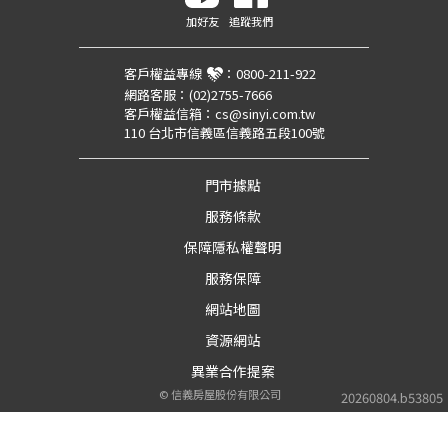
加好友
追蹤我們
客戶權益專線
：
0800-211-922
網路客服：
(02)2755-7666
客戶權益信箱：
cs@sinyi.com.tw
110 台北市信義區信義路五段100號
門市據點
服務條款
保障隱私權聲明
服務保障
網站地圖
資源網站
異業合作提案
©
信義房屋股份有限公司
20260804.b53805