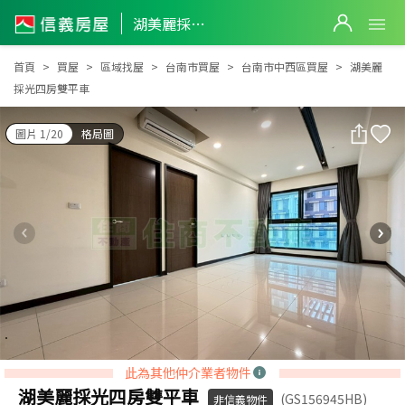
湖美麗採光四房雙平車
湖美麗採光四房雙平車
首頁
買屋
區域找屋
台南市買屋
台南市中西區買屋
湖美麗
採光四房雙平車
圖片 1/20
格局圖
此為其他仲介業者物件
湖美麗採光四房雙平車
(GS156945HB)
非信義物件