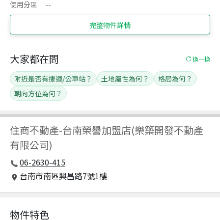
使用分區
--
完整物件詳情
大家都在問
換一換
附近是否有捷運/公車站？
土地屬性為何？
格局為何？
朝向方位為何？
住商不動產
-
台南榮譽加盟店(樂築開發不動產
有限公司)
06-2630-415
台南市南區興昌路7號1樓
物件特色