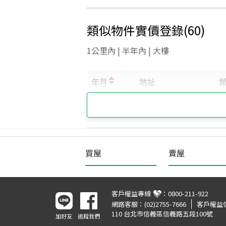
類似物件實價登錄
(
60
)
1公里內 | 半年內 | 大樓
買屋
賣屋
客戶權益專線
：
0800-211-922
網路客服：
(02)2755-7666
客戶權益
110 台北市信義區信義路五段100號
加好友
追蹤我們