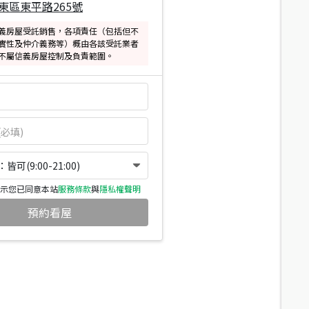
東區東平路265號
義房屋受託銷售，各項責任（包括但不
實性及仲介義務等）概由各該受託業者
不屬信義房屋控制及負責範圍。
可(9:00-21:00)
示您已同意本站
服務條款
與
隱私權聲明
預約看屋