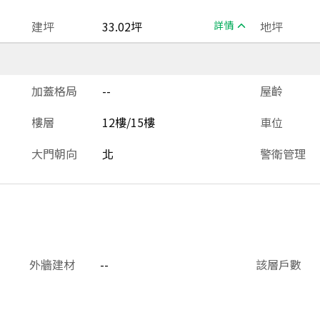
建坪
33.02坪
詳情
地坪
加蓋格局
--
屋齡
樓層
12樓/15樓
車位
大門朝向
北
警衛管理
外牆建材
--
該層戶數