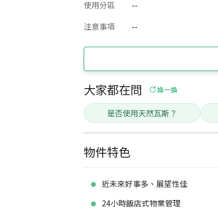
使用分區
--
注意事項
--
大家都在問
換一換
是否使用天然瓦斯？
物件特色
近未來好事多、展望性佳
24小時飯店式物業管理