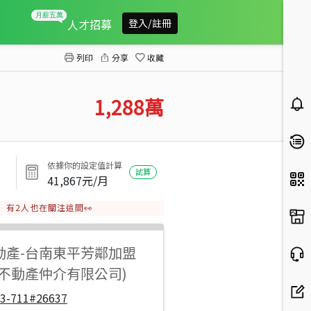
副都心研森全新二房兩衛平車
人才招募
登入/註冊
列印
分享
收藏
1,288
萬
依據你的設定值計算
試算
41,867
元/月
有
2
人也在關注這間👀
動產
-
台南東平芳鄰加盟
步不動產仲介有限公司)
33-711#26637