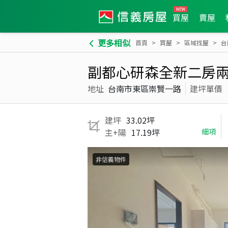
買屋
賣屋
更多相似
首頁
買屋
區域找屋
台
副都心研森全新二房
地址
台南市東區崇賢一路
建坪單價
建坪
33.02坪
主+陽
17.19坪
細項
非信義物件