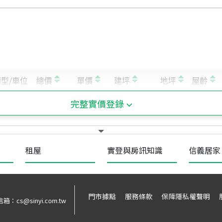
完整實價登錄
租屋
實登與房訊知識
信義居家
門市據點
服務條款
保障隱私權聲明
信箱：
cs@sinyi.com.tw