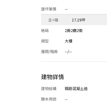
建坪單價
--
主+陽
17.19坪
格局
2房2廳2衛
類型
大樓
邊間/暗房
--/--
建物詳情
建物結構
鋼筋混凝土造
謄本用途
--