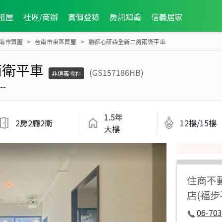
租屋
社區/商辦
實價登錄
房訊知識
信義居家
南市買屋
台南市東區買屋
副都心研森全新二房兩衛平車
兩衛平車
(GS157186HB)
非信義物件
--
1.5年
2房2廳2衛
12樓/15樓
大樓
住商不
店(福
06-70