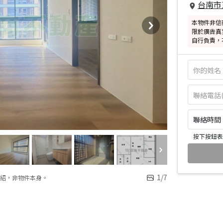
台南市
本物件非信
限於廣告真
自行負責，
聯絡時間：皆
按下按鈕表
1
/
7
紹，非物件本身。