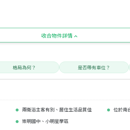
收合物件詳情
格局為何？
是否帶有車位？
兩衛浴主客有別、居住生活品質佳
位於南
崇明國中、小明星學區