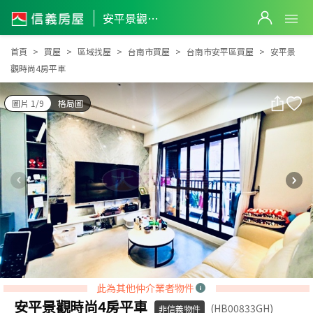
安平景觀時尚4房平車
安平景觀時尚4房平車
首頁
買屋
區域找屋
台南市買屋
台南市安平區買屋
安平景
觀時尚4房平車
圖片 1/9
格局圖
此為其他仲介業者物件
安平景觀時尚4房平車
(HB00833GH)
非信義物件