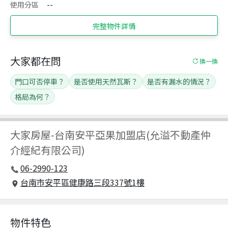
使用分區
--
完整物件詳情
大家都在問
換一換
門口可否停車？
是否使用天然瓦斯？
是否有漏水的情況？
格局為何？
大家房屋
-
台南安平亞果加盟店(允溢不動產仲
介經紀有限公司)
06-2990-123
台南市安平區健康路三段337號1樓
物件特色