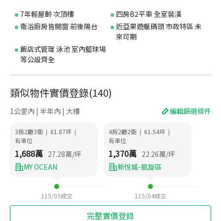
7年輕屋齡 次頂樓
四房B2平車 全室裝潢
衛浴廚房皆開窗 前後陽台
近亞果遊艇碼頭 市政特區 未
來可期
飯店式管理 泳池 室內籃球場
等公設齊全
類似物件實價登錄
(
140
)
1公里內 | 半年內 | 大樓
編輯篩選條件
3房2廳3衛
61.87
坪
4房2廳2衛
61.54
坪
|
|
|
|
有車位
有車位
1,688
萬
1,370
萬
27.28
萬/坪
22.26
萬/坪
MY OCEAN
新悅城-凱旋區
115/05
成交
115/04
成交
完整實價登錄