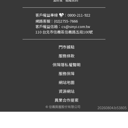
加好友
追蹤我們
客戶權益專線
：
0800-211-922
網路客服：
(02)2755-7666
客戶權益信箱：
cs@sinyi.com.tw
110 台北市信義區信義路五段100號
門市據點
服務條款
保障隱私權聲明
服務保障
網站地圖
資源網站
異業合作提案
©
信義房屋股份有限公司
20260804.b53805