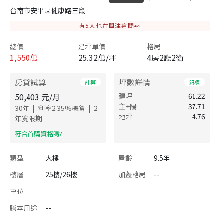
台南市安平區健康路三段
有
5
人也在關注這間👀
總價
建坪單價
格局
1,550
萬
25.32萬/坪
4房2廳2衛
房貸試算
坪數詳情
計算
細項
50,403
元/月
建坪
61.22
主+陽
37.71
|
|
30
年
利率
2.35
%概算
2
地坪
4.76
年寬限期
​符合首購資格嗎?
類型
大樓
屋齡
9.5年
樓層
25樓/26樓
加蓋格局
--
車位
--
謄本用途
--