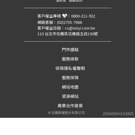
加好友
追蹤我們
客戶權益專線
：
0800-211-922
網路客服：
(02)2755-7666
客戶權益信箱：
cs@sinyi.com.tw
110 台北市信義區信義路五段100號
門市據點
服務條款
保障隱私權聲明
服務保障
網站地圖
資源網站
異業合作提案
©
信義房屋股份有限公司
20260804.b53805