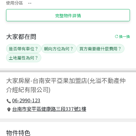
使用分區
--
完整物件詳情
大家都在問
換一換
是否帶有車位？
朝向方位為何？
買方需要繳什麼費用？
土地屬性為何？
大家房屋
-
台南安平亞果加盟店(允溢不動產仲
介經紀有限公司)
06-2990-123
台南市安平區健康路三段337號1樓
物件特色