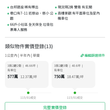
台邦建設 稀有釋出
現況隔2房 雙衛 有玄關
巷口有7-11 近慈幼、慈小 公
高樓景觀 有平面車位及室內
園
機車位
66戶小社區 全天保全 垃圾包
裹專人服務
類似物件實價登錄
(
13
)
1公里內 | 半年內 | 華廈
編輯篩選條件
3房2廳2衛
46.66
坪
3房2廳3衛
40.6
坪
|
|
|
|
有車位
有車位
577
萬
750
萬
12.37
萬/坪
18.47
萬/坪
115/01
成交
115/01
成交
完整實價登錄