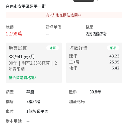
台南市安平區建平一街
有
2
人也在關注這間👀
總價
建坪單價
格局
1,198
萬
--
2房2廳2衛
房貸試算
坪數詳情
計算
細項
38,941
元/月
建坪
43.23
主+陽
25.95
|
|
30
年
利率
2.35
%概算
2
地坪
6.42
年寬限期
​符合首購資格嗎?
類型
華廈
屋齡
30.8年
樓層
7樓/7樓
加蓋格局
--
車位
1個坡道平面
謄本用途
--