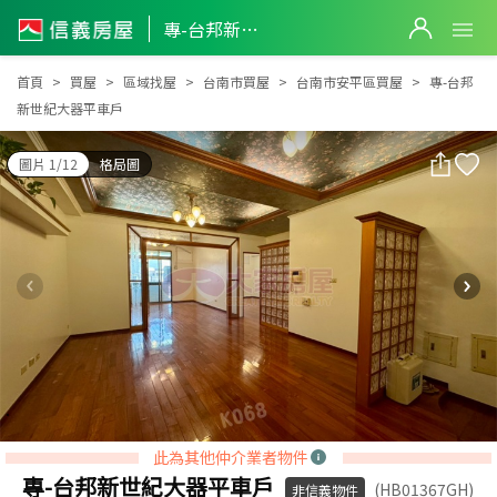
專-台邦新世紀大器平車戶
專-台邦新世紀大器平車戶
首頁
買屋
區域找屋
台南市買屋
台南市安平區買屋
專-台邦
新世紀大器平車戶
圖片 1/12
格局圖
此為其他仲介業者物件
專-台邦新世紀大器平車戶
(HB01367GH)
非信義物件