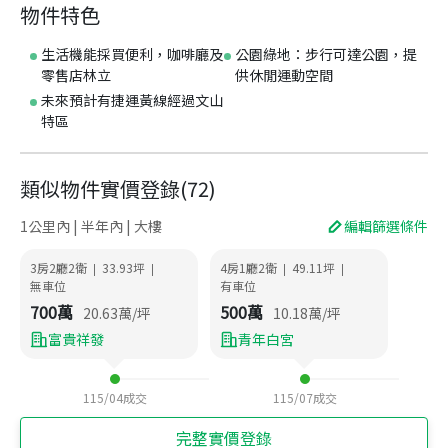
物件特色
生活機能採買便利，咖啡廳及
公園綠地：步行可達公園，提
零售店林立
供休閒運動空間
未來預計有捷運黃線經過文山
特區
類似物件實價登錄
(
72
)
1公里內 | 半年內 | 大樓
編輯篩選條件
3房2廳2衛
33.93
坪
4房1廳2衛
49.11
坪
|
|
|
|
無車位
有車位
700
萬
500
萬
20.63
萬/坪
10.18
萬/坪
富貴祥發
青年白宮
115/04
成交
115/07
成交
完整實價登錄