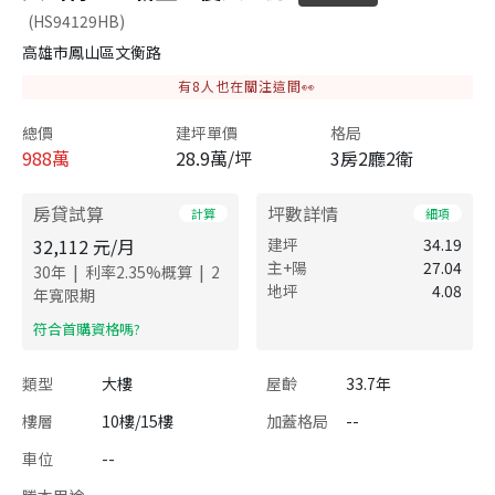
(HS94129HB)
高雄市鳳山區文衡路
有
8
人也在關注這間👀
總價
建坪單價
格局
988
萬
28.9萬/坪
3房2廳2衛
房貸試算
坪數詳情
計算
細項
32,112
元/月
建坪
34.19
主+陽
27.04
|
|
30
年
利率
2.35
%概算
2
地坪
4.08
年寬限期
​符合首購資格嗎?
類型
大樓
屋齡
33.7年
樓層
10樓/15樓
加蓋格局
--
車位
--