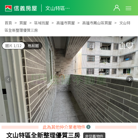
文山特區全新整理優質三房
文山特區全新整理優質三房
首頁
買屋
區域找屋
高雄市買屋
高雄市鳳山區買屋
文山特
區全新整理優質三房
圖片 1/12
格局圖
此為其他仲介業者物件
文山特區全新整理優質三房
非信義物件