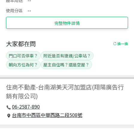
謄本用途
--
使用分區
--
完整物件詳情
大家都在問
換一換
門口可否停車？
附近是否有捷運/公車站？
朝向方位為何？
屋主自住嗎？還是空屋？
住商不動產
-
台南湖美天河加盟店(翔陽廣告行
銷有限公司)
06-2587-890
台南市中西區中華西路二段508號