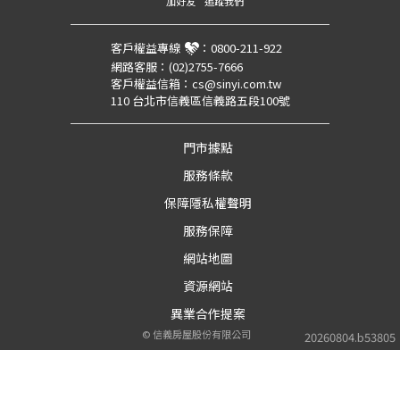
加好友
追蹤我們
客戶權益專線
：
0800-211-922
網路客服：
(02)2755-7666
客戶權益信箱：
cs@sinyi.com.tw
110 台北市信義區信義路五段100號
門市據點
服務條款
保障隱私權聲明
服務保障
網站地圖
資源網站
異業合作提案
©
信義房屋股份有限公司
20260804.b53805