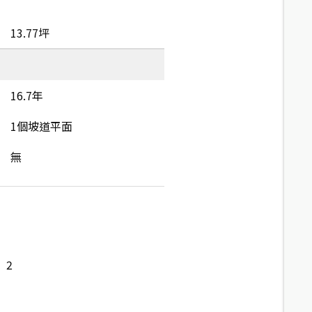
13.77坪
16.7年
1個坡道平面
無
2