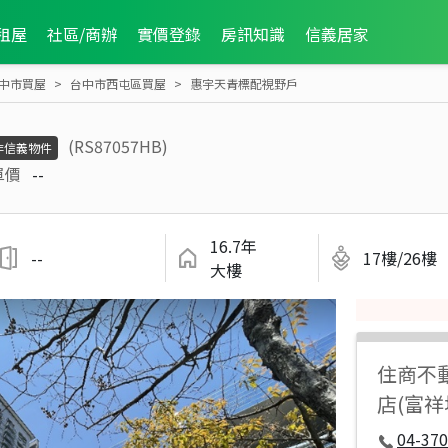
租屋
社區/商辦
實價登錄
房訊知識
信義居家
中市買屋
台中市西屯區買屋
惠宇天青標配視野戶
(RS87057HB)
非信義物件
單價
--
16.7年
--
17樓/26樓
大樓
住商不
店(富
04-37