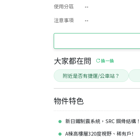
使用分區
--
注意事項
--
大家都在問
換一換
附近是否有捷運/公車站？
物件特色
新日鐵制震系統，SRC 鋼骨結構
A棟高樓層320度視野、稀有戶!