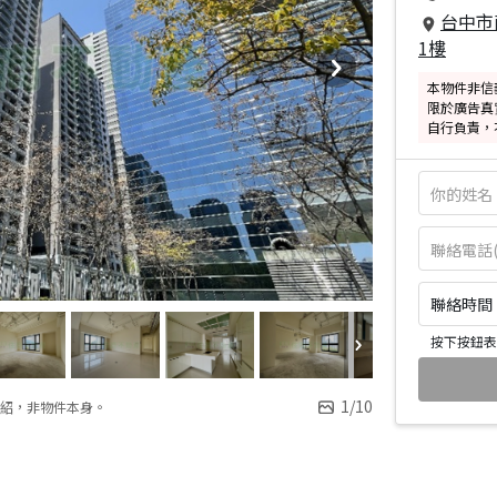
台中市
1樓
本物件非信
限於廣告真
自行負責，
聯絡時間：皆
按下按鈕表
1
/
10
紹，非物件本身。