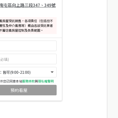
南屯區向上路三段347、349號
義房屋受託銷售，各項責任（包括但不
實性及仲介義務等）概由各該受託業者
不屬信義房屋控制及負責範圍。
可(9:00-21:00)
示您已同意本站
服務條款
與
隱私權聲明
預約看屋