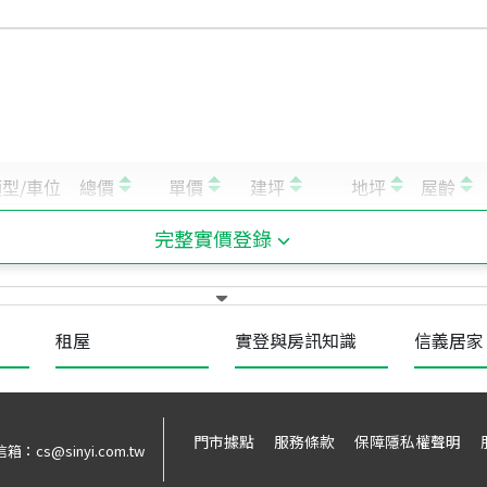
完整實價登錄
租屋
實登與房訊知識
信義居家
門市據點
服務條款
保障隱私權聲明
信箱：
cs@sinyi.com.tw