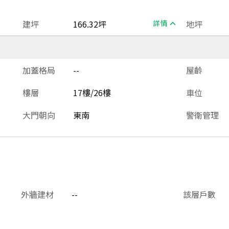
建坪
166.32坪
詳情
地坪
加蓋格局
--
屋齡
樓層
17樓/26樓
車位
大門朝向
東南
警衛管理
外牆建材
--
該層戶數