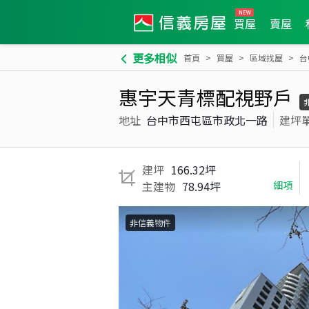
買屋
賣屋
更多相似
首頁
買屋
區域找屋
台
惠宇天青標配視野戶
地址
台中市西屯區市政北一路
建坪
建坪
166.32坪
主建物
78.94坪
細項
非信義物件