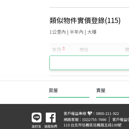
類似物件實價登錄
(
115
)
1公里內 | 半年內 | 大樓
買屋
賣屋
客戶權益專線
：
0800-211-922
網路客服：
(02)2755-7666
客戶權益
110 台北市信義區信義路五段100號
加好友
追蹤我們