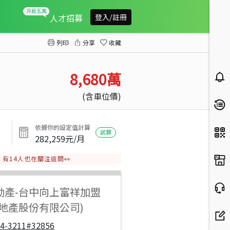
惠宇天青標配視野戶
人才招募
登入/註冊
列印
分享
收藏
8,680
萬
(含車位價)
依據你的設定值計算
試算
282,259
元/月
有
14
人也在關注這間👀
動產
-
台中向上富祥加盟
祥地產股份有限公司)
04-3211#32856