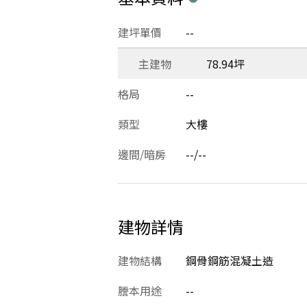
建坪單價
--
主建物
78.94坪
格局
--
類型
大樓
邊間/暗房
--/--
建物詳情
建物結構
鋼骨鋼筋混凝土造
謄本用途
--