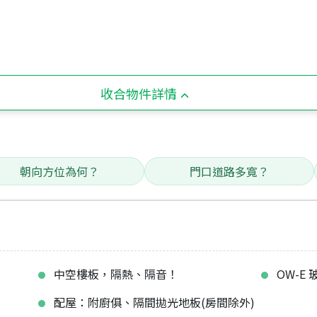
收合物件詳情
朝向方位為何？
門口道路多寬？
！
中空樓板，隔熱、隔音！
OW-E
配屋：附廚俱、隔間拋光地板(房間除外)