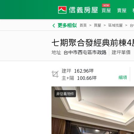
買屋
賣屋
更多相似
首頁
買屋
區域找屋
台
七期聚合發經典前棟4
地址
台中市西屯區市政路
建坪單價
建坪
162.96坪
主+陽
100.66坪
細項
非信義物件