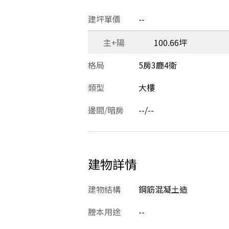
建坪單價
--
主+陽
100.66坪
格局
5房3廳4衛
類型
大樓
邊間/暗房
--/--
建物詳情
建物結構
鋼筋混凝土造
謄本用途
--