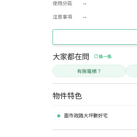
使用分區
--
注意事項
--
大家都在問
換一換
有無電梯？
物件特色
面市政路大坪數好宅