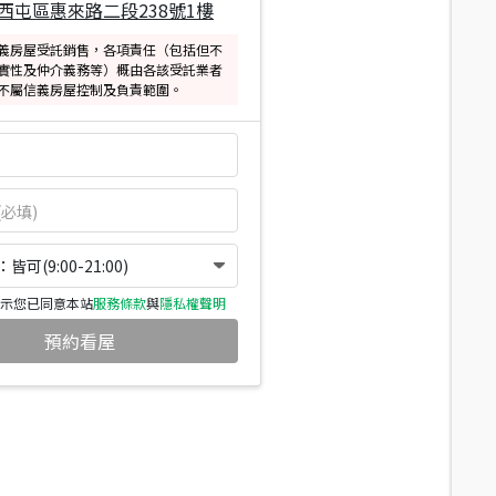
西屯區惠來路二段238號1樓
義房屋受託銷售，各項責任（包括但不
實性及仲介義務等）概由各該受託業者
不屬信義房屋控制及負責範圍。
可(9:00-21:00)
示您已同意本站
服務條款
與
隱私權聲明
預約看屋