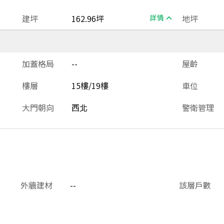
建坪
162.96坪
詳情
地坪
加蓋格局
--
屋齡
樓層
15樓/19樓
車位
大門朝向
西北
警衛管理
外牆建材
--
該層戶數