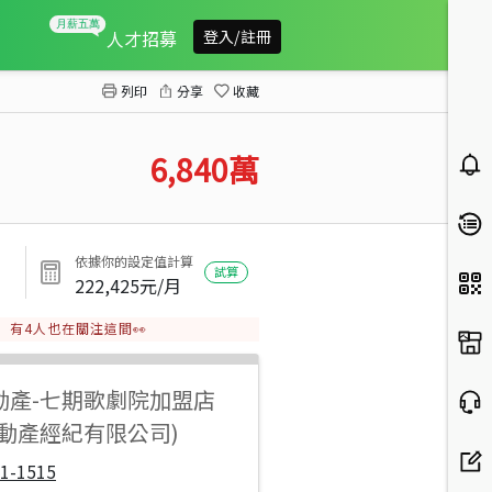
七期聚合發經典前棟4房
人才招募
登入/註冊
列印
分享
收藏
6,840
萬
依據你的設定值計算
試算
222,425
元/月
有
4
人也在關注這間👀
動產
-
七期歌劇院加盟店
不動產經紀有限公司)
1-1515