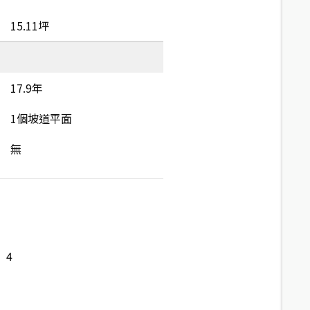
15.11坪
17.9年
1個坡道平面
無
4