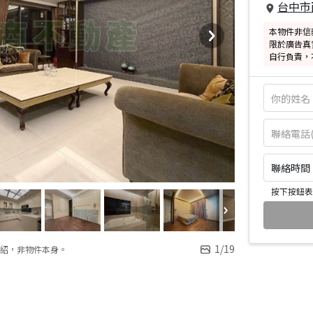
台中市
本物件非信
限於廣告真
自行負責，
聯絡時間：皆
按下按鈕表
1
/
19
紹，非物件本身。