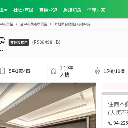
租屋
社區/商辦
實價登錄
房訊知識
信義居家
中市買屋
台中市西屯區買屋
七期聚合發經典前棟4房
房
(RS88498HB)
非信義物件
--
17.9年
5房3廳4衛
15樓/19樓
大樓
住商不
(大恆
04-225