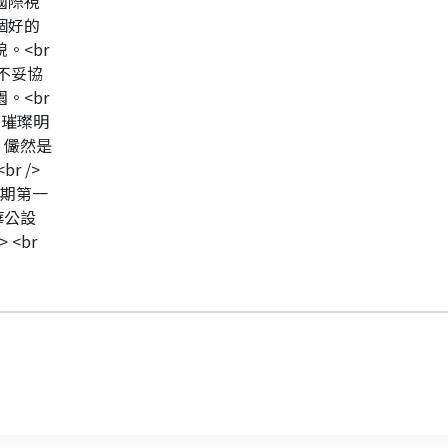
國際視
一個好的
。<br
不妥協
。<br
層璀璨明
 儼然是
r />
七期第一
華公設
 <br