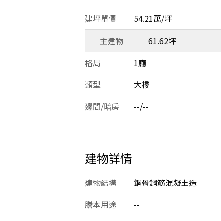
建坪單價
54.21萬/坪
主建物
61.62坪
格局
1廳
類型
大樓
邊間/暗房
--/--
建物詳情
建物結構
鋼骨鋼筋混凝土造
謄本用途
--