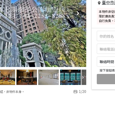
臺中市
本物件非信
限於廣告真
自行負責，
聯絡時間：皆
按下按鈕表
1
/
20
紹，非物件本身。