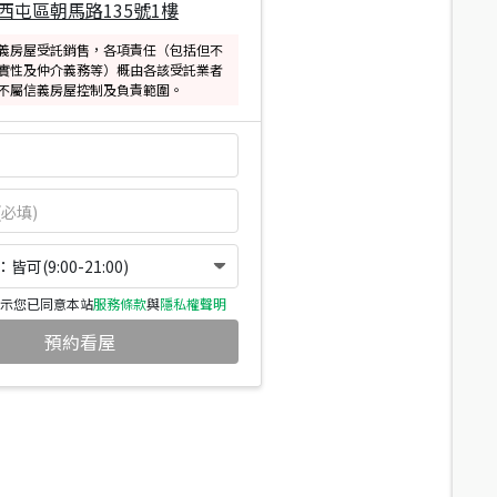
西屯區朝馬路135號1樓
義房屋受託銷售，各項責任（包括但不
實性及仲介義務等）概由各該受託業者
不屬信義房屋控制及負責範圍。
可(9:00-21:00)
示您已同意本站
服務條款
與
隱私權聲明
預約看屋