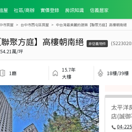
租屋
社區/商辦
實價登錄
房訊知識
信義居家
中市買屋
台中市西屯區買屋
中台灣最美麗的建築【聯聚方庭】高樓朝南絕
【聯聚方庭】高樓朝南絕
(S223020
非信義物件
54.21萬/坪
15.7年
1廳
18樓/39樓
大樓
太平洋
店(誠
04-225