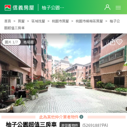
柚子公園超值三房車
柚子公園超值三房車
首頁
買屋
區域找屋
桃園市買屋
桃園市楊梅區買屋
柚子公
園超值三房車
圖片 1/7
格局圖
此為其他仲介業者物件
柚子公園超值三房車
(S2691887PA)
非信義物件