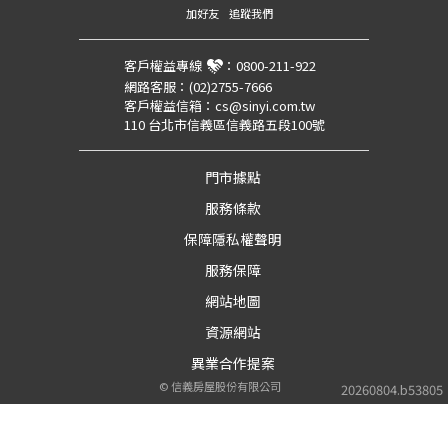
加好友
追蹤我們
客戶權益專線
：
0800-211-922
網路客服：
(02)2755-7666
客戶權益信箱：
cs@sinyi.com.tw
110 台北市信義區信義路五段100號
門市據點
服務條款
保障隱私權聲明
服務保障
網站地圖
資源網站
異業合作提案
©
信義房屋股份有限公司
20260804.b53805