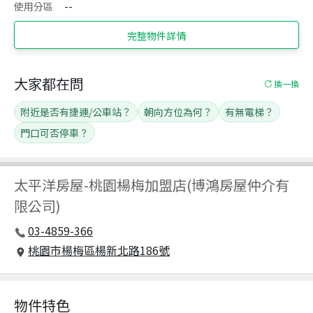
使用分區
--
完整物件詳情
大家都在問
換一換
附近是否有捷運/公車站？
朝向方位為何？
有無電梯？
門口可否停車？
太平洋房屋
-
桃園楊梅加盟店(博鴻房屋仲介有
限公司)
03-4859-366
桃園市楊梅區楊新北路186號
物件特色