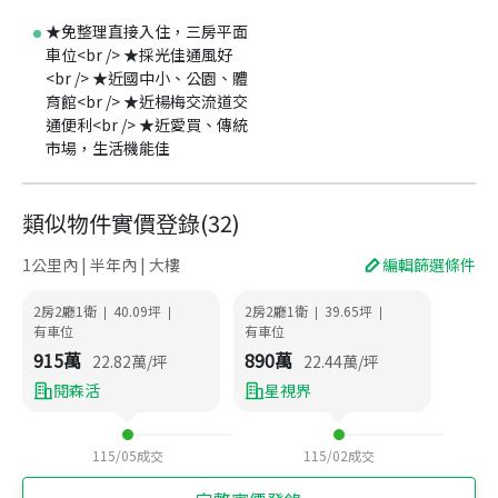
★免整理直接入住，三房平面
車位<br /> ★採光佳通風好
<br /> ★近國中小、公園、體
育館<br /> ★近楊梅交流道交
通便利<br /> ★近愛買、傳統
市場，生活機能佳
類似物件實價登錄
(
32
)
1公里內 | 半年內 | 大樓
編輯篩選條件
2房2廳1衛
40.09
坪
2房2廳1衛
39.65
坪
|
|
|
|
有車位
有車位
915
萬
890
萬
22.82
萬/坪
22.44
萬/坪
閱森活
星視界
115/05
成交
115/02
成交