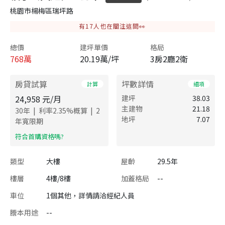
桃園市楊梅區瑞坪路
有
17
人也在關注這間👀
總價
建坪單價
格局
768
萬
20.19萬/坪
3房2廳2衛
房貸試算
坪數詳情
計算
細項
24,958
元/月
建坪
38.03
主建物
21.18
|
|
30
年
利率
2.35
%概算
2
地坪
7.07
年寬限期
​符合首購資格嗎?
類型
大樓
屋齡
29.5年
樓層
4樓/8樓
加蓋格局
--
車位
1個其他，詳情請洽經紀人員
謄本用途
--