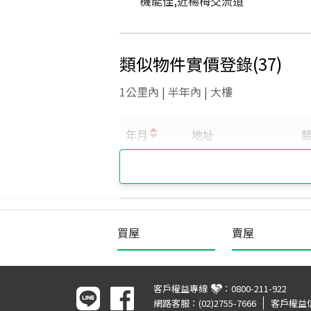
機能佳,近楊梅交流道
類似物件實價登錄
(
37
)
1公里內 | 半年內 | 大樓
買屋
賣屋
客戶權益專線
：
0800-211-922
網路客服：
(02)2755-7666
客戶權益