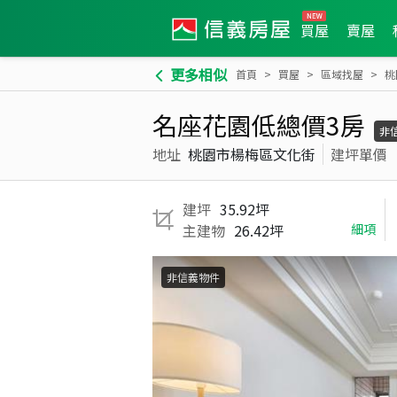
買屋
賣屋
更多相似
首頁
買屋
區域找屋
桃
名座花園低總價3房
非
地址
桃園市楊梅區文化街
建坪單價
建坪
35.92坪
主建物
26.42坪
細項
非信義物件