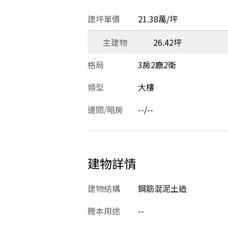
建坪單價
21.38萬/坪
主建物
26.42坪
格局
3房2廳2衛
類型
大樓
邊間/暗房
--/--
建物詳情
建物結構
鋼筋混泥土造
謄本用途
--