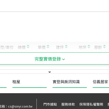
完整實價登錄
租屋
實登與房訊知識
信義居家
門市據點
服務條款
保障隱私權聲明
信箱：
cs@sinyi.com.tw