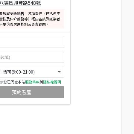
八德區興豐路548號
義房屋受託銷售，各項責任（包括但不
實性及仲介義務等）概由各該受託業者
不屬信義房屋控制及負責範圍。
可(9:00-21:00)
示您已同意本站
服務條款
與
隱私權聲明
預約看屋