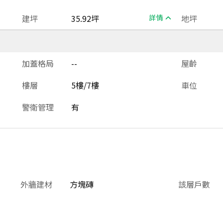
建坪
35.92坪
詳情
地坪
加蓋格局
--
屋齡
樓層
5樓/7樓
車位
警衛管理
有
外牆建材
方塊磚
該層戶數