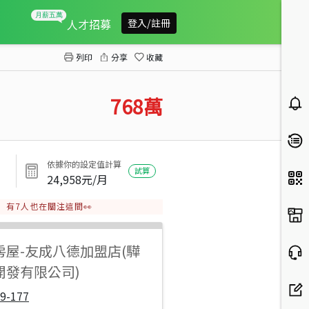
名座花園低總價3房
人才招募
登入/註冊
列印
分享
收藏
768
萬
依據你的設定值計算
試算
24,958
元/月
有
7
人也在關注這間👀
房屋
-
友成八德加盟店(驊
開發有限公司)
9-177