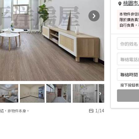
桃園市
本物件非信
限於廣告真
自行負責，
聯絡時間：皆
按下按鈕表
1
/
14
紹，非物件本身。