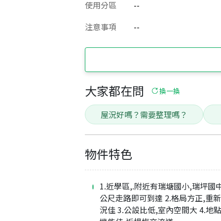
使用分區
--
注意事項
--
大家都在問
換一換
屋況好嗎？需要整理嗎？
物件特色
1.近學區,.附近有瑞塘國小,瑞坪國中
公尺走路即可到達 2.格局方正,重
況佳 3.公設比低,室內空間大 4.地