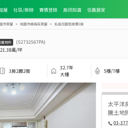
租屋
社區/商辦
實價登錄
房訊知識
信義居家
園市買屋
桃園市楊梅區買屋
名座花園低總價3房
(S2732567PA)
信義物件
21.38萬/坪
32.7年
3房2廳2衛
5樓/7樓
大樓
太平洋
騰土地
03-377