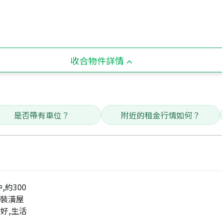
收合物件詳情
是否帶有車位？
附近的租金行情如何？
,約300
新裝潢屋
點好,生活