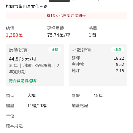
桃園市龜山區文化三路
有
13
人也在關注這間👀
總價
建坪單價
格局
1,380
萬
75.74萬/坪
1衛
房貸試算
坪數詳情
計算
細項
44,875
元/月
建坪
18.22
主建物
9.52
|
|
30
年
利率
2.35
%概算
2
地坪
2.15
年寬限期
​符合首購資格嗎?
類型
大樓
屋齡
7.5年
樓層
11樓/11樓
加蓋格局
--
車位
--
謄本用途
--