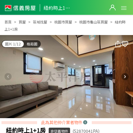
紐約時上1+1房
紐約時上1+1房
首頁
買屋
區域找屋
桃園市買屋
桃園市龜山區買屋
紐約時
上1+1房
圖片 1/12
格局圖
此為其他仲介業者物件
紐約時上1+1房
(S2870041PA)
非信義物件