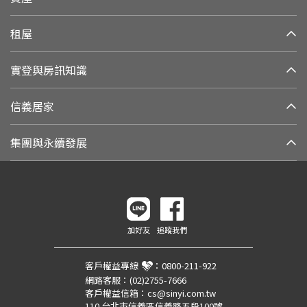
租屋
實登與房訊知識
信義居家
集團與永續發展
加好友
追蹤我們
客戶權益專線
：
0800-211-922
網路客服：
(02)2755-7666
客戶權益信箱：
cs@sinyi.com.tw
110 台北市信義區信義路五段100號