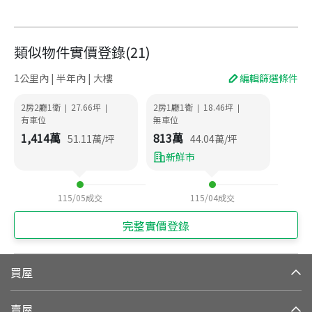
類似物件實價登錄
(
21
)
1公里內 | 半年內 | 大樓
編輯篩選條件
2房2廳1衛
27.66
坪
2房1廳1衛
18.46
坪
|
|
|
|
有車位
無車位
1,414
萬
813
萬
51.11
萬/坪
44.04
萬/坪
新鮮市
115/05
成交
115/04
成交
完整實價登錄
買屋
賣屋