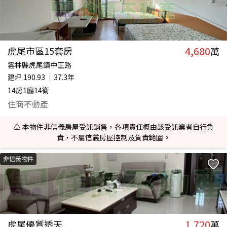
4,680
虎尾市區15套房
萬
雲林縣虎尾鎮中正路
建坪
190.93
37.3年
14房1廳14衛
住商不動產
⚠️ 本物件非信義房屋受託銷售，各項責任概由該受託業者自行負
責，不屬信義房屋控制及負責範圍。
非信義物件
1,720
虎尾優質透天
萬