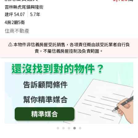
雲林縣虎尾鎮興隆街
建坪
54.07
5.7年
4房2廳5衛
住商不動產
⚠️ 本物件非信義房屋受託銷售，各項責任概由該受託業者自行負
責，不屬信義房屋控制及負責範圍。