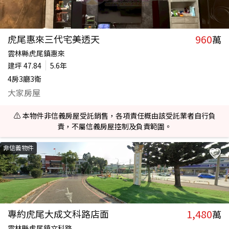
960
虎尾惠來三代宅美透天
萬
雲林縣虎尾鎮惠來
建坪
47.84
5.6年
4房3廳3衛
大家房屋
⚠️ 本物件非信義房屋受託銷售，各項責任概由該受託業者自行負
責，不屬信義房屋控制及負責範圍。
非信義物件
1,480
專約虎尾大成文科路店面
萬
雲林縣虎尾鎮文科路