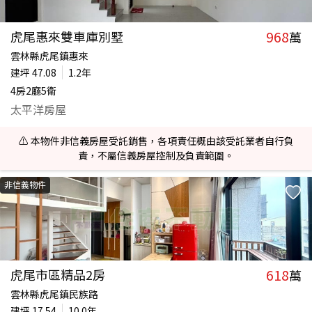
968
虎尾惠來雙車庫別墅
萬
雲林縣虎尾鎮惠來
建坪
47.08
1.2年
4房2廳5衛
太平洋房屋
⚠️ 本物件非信義房屋受託銷售，各項責任概由該受託業者自行負
責，不屬信義房屋控制及負責範圍。
非信義物件
618
虎尾市區精品2房
萬
雲林縣虎尾鎮民族路
建坪
17.54
10.0年