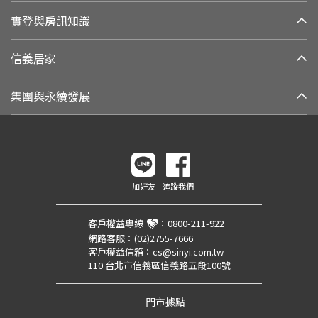
實登與房訊知識
信義居家
集團與永續發展
加好友
追蹤我們
客戶權益專線
：
0800-211-922
網路客服：
(02)2755-7666
客戶權益信箱：
cs@sinyi.com.tw
110 台北市信義區信義路五段100號
門市據點