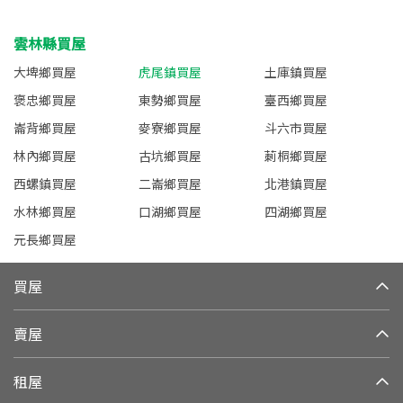
雲林縣買屋
大埤鄉買屋
虎尾鎮買屋
土庫鎮買屋
褒忠鄉買屋
東勢鄉買屋
臺西鄉買屋
崙背鄉買屋
麥寮鄉買屋
斗六市買屋
林內鄉買屋
古坑鄉買屋
莿桐鄉買屋
西螺鎮買屋
二崙鄉買屋
北港鎮買屋
水林鄉買屋
口湖鄉買屋
四湖鄉買屋
元長鄉買屋
買屋
賣屋
租屋