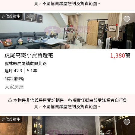
責，不屬信義房屋控制及負責範圍。
非信義物件
1,380
虎尾高鐵小資首選宅
萬
雲林縣虎尾鎮虎興北路
建坪
42.3
5.1年
4房2廳3衛
大家房屋
⚠️ 本物件非信義房屋受託銷售，各項責任概由該受託業者自行負
責，不屬信義房屋控制及負責範圍。
非信義物件