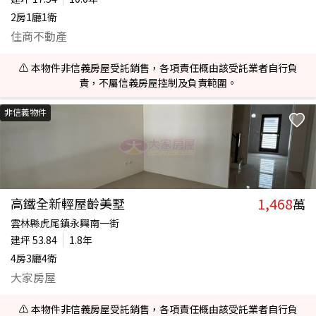
2房1廳1衛
住商不動產
⚠️ 本物件非信義房屋受託銷售，各項責任概由該受託業者自行負
責，不屬信義房屋控制及負責範圍。
非信義物件
1,468
高鐵全新輕屋齡美墅
萬
雲林縣虎尾鎮永興南一街
建坪
53.84
1.8年
4房3廳4衛
大家房屋
⚠️ 本物件非信義房屋受託銷售，各項責任概由該受託業者自行負