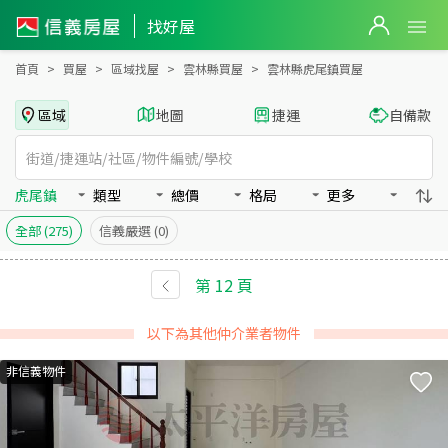
雲林縣虎尾鎮買房：房屋物件出售、房價分析
找好屋
首頁
買屋
區域找屋
雲林縣買屋
雲林縣虎尾鎮買屋
區域
地圖
捷運
自備款
虎尾鎮
類型
總價
格局
更多
全部
(275)
信義嚴選
(0)
第
12
頁
以下為其他仲介業者物件
非信義物件