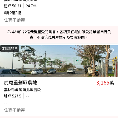
建坪
50.31
24.7年
6房2廳3衛
住商不動產
⚠️ 本物件非信義房屋受託銷售，各項責任概由該受託業者自行負
責，不屬信義房屋控制及負責範圍。
非信義物件
3,165
虎尾重劃區農地
萬
雲林縣虎尾鎮北溪厝段
地坪
527.5
--
--
住商不動產