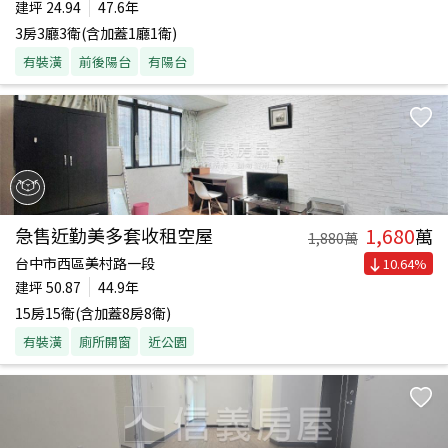
建坪
24.94
47.6年
3房3廳3衛(含加蓋1廳1衛)
有裝潢
前後陽台
有陽台
1,680
急售近勤美多套收租空屋
萬
1,880
萬
台中市西區美村路一段
10.64
%
建坪
50.87
44.9年
15房15衛(含加蓋8房8衛)
有裝潢
廁所開窗
近公園