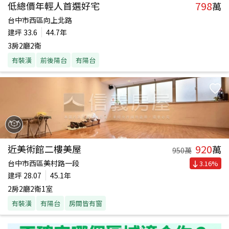
798
低總價年輕人首選好宅
萬
台中市西區向上北路
建坪
33.6
44.7年
3房2廳2衛
有裝潢
前後陽台
有陽台
920
近美術館二樓美屋
萬
950
萬
台中市西區美村路一段
3.16
%
建坪
28.07
45.1年
2房2廳2衛1室
有裝潢
有陽台
房間皆有窗