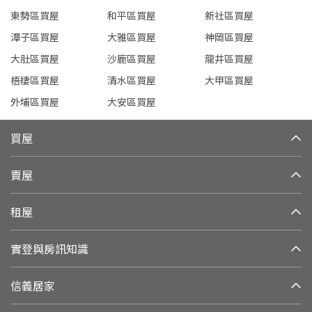
東勢區買屋
和平區買屋
新社區買屋
潭子區買屋
大雅區買屋
神岡區買屋
大肚區買屋
沙鹿區買屋
龍井區買屋
梧棲區買屋
清水區買屋
大甲區買屋
外埔區買屋
大安區買屋
買屋
賣屋
租屋
實登與房訊知識
信義居家