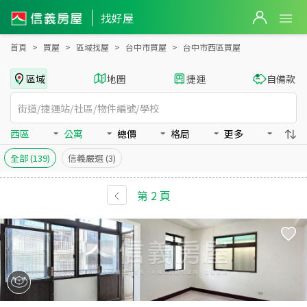
台中市西區買房：公寓房屋物件出售、房價分析
找好屋
首頁
買屋
區域找屋
台中市買屋
台中市西區買屋
區域
地圖
捷運
自備款
西區
公寓
總價
格局
更多
全部
(139)
信義嚴選
(3)
第
2
頁