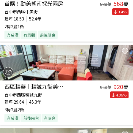
568
首購！勤美朝南採光兩房
萬
588
萬
台中市西區中美街
3.4
%
建坪
18.53
52.4年
2房2廳1衛
有裝潢
有景觀
前後陽台
920
西區精華｜精誠九街美三房
萬
968
萬
台中市西區精誠九街
4.96
%
建坪
29.64
45.3年
3房2廳2衛
有裝潢
前後陽台
有陽台