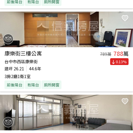
前後陽台
有陽台
廁所開窗
788
康樂街三樓公寓
萬
789
萬
台中市西區康樂街
0.13
%
建坪
26.21
44.6年
3房2廳1衛1室
前後陽台
有陽台
廁所開窗