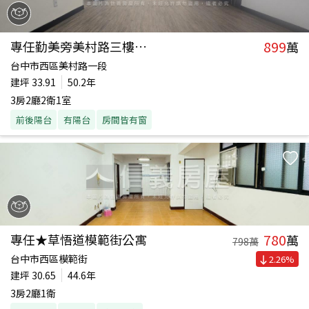
899
專任勤美旁美村路三樓公寓
萬
台中市西區美村路一段
建坪
33.91
50.2年
3房2廳2衛1室
前後陽台
有陽台
房間皆有窗
780
專任★草悟道模範街公寓
萬
798
萬
台中市西區模範街
2.26
%
建坪
30.65
44.6年
3房2廳1衛