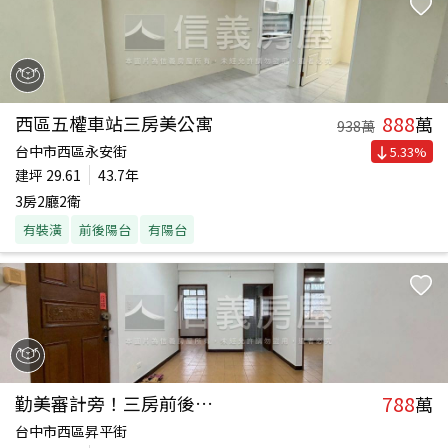
888
西區五權車站三房美公寓
萬
938
萬
台中市西區永安街
5.33
%
建坪
29.61
43.7年
3房2廳2衛
有裝潢
前後陽台
有陽台
788
勤美審計旁！三房前後陽台
萬
台中市西區昇平街