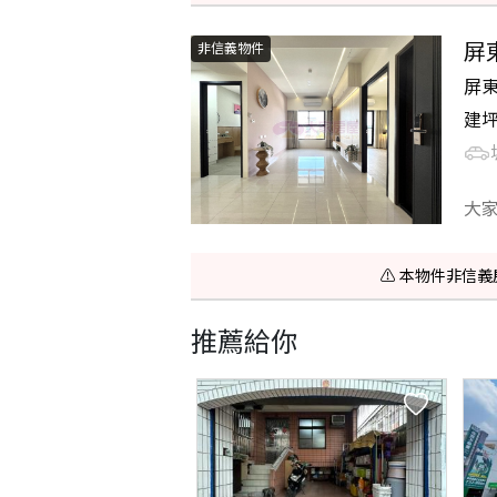
屏
非信義物件
屏
建
大
⚠️ 本物件非
推薦給你