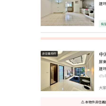
建
有
中
非信義物件
屏
建
大
⚠️ 本物件非