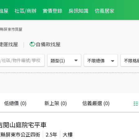
租屋
社區/商辦
實價登錄
房訊知識
信義居家
縣屏東市買屋
捷運找屋
|
自備款找屋
類型(1)
不限總價
不限格
低總價
(0)
新上架
(0)
信義嚴選
(0)
吉閱山庭院宅平車
東縣屏東市公正四街
2.5年
大樓