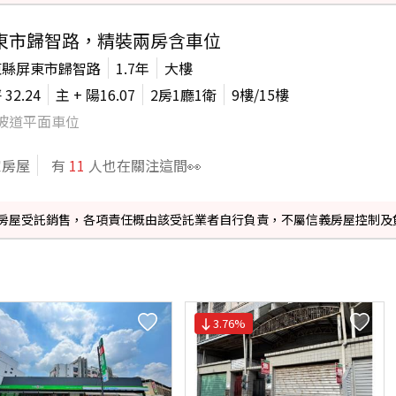
東市歸智路，精裝兩房含車位
東縣屏東市歸智路
1.7年
大樓
坪
32.24
主 + 陽
16.07
2房1廳1衛
9
樓/
15
樓
坡道平面車位
家房屋
有
11
人也在關注這間👀
信義房屋受託銷售，各項責任概由該受託業者自行負責，不屬信義房屋控制及
3.76
%