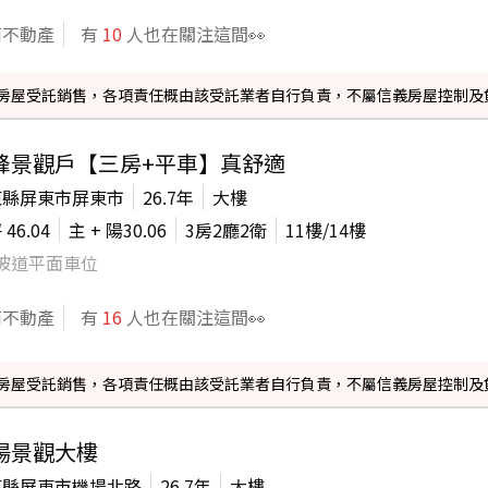
商不動產
有
10
人也在關注這間👀
信義房屋受託銷售，各項責任概由該受託業者自行負責，不屬信義房屋控制及
峰景觀戶【三房+平車】真舒適
東縣屏東市屏東市
26.7年
大樓
坪
46.04
主 + 陽
30.06
3房2廳2衛
11
樓/
14
樓
坡道平面車位
商不動產
有
16
人也在關注這間👀
信義房屋受託銷售，各項責任概由該受託業者自行負責，不屬信義房屋控制及
場景觀大樓
東縣屏東市機場北路
26.7年
大樓