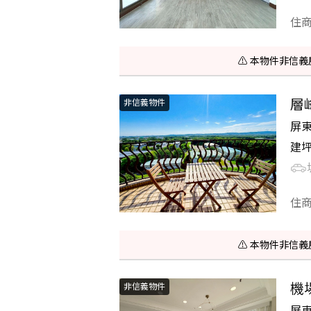
住
⚠️ 本物件非
層
非信義物件
屏
建
住
⚠️ 本物件非
機
非信義物件
屏