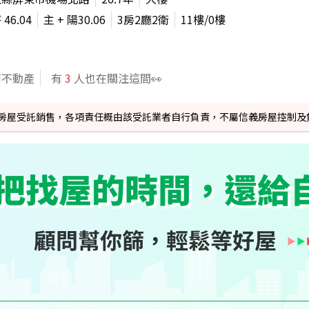
坪
46.04
主 + 陽
30.06
3房2廳2衛
11
樓/
0
樓
商不動產
有
3
人也在關注這間👀
信義房屋受託銷售，各項責任概由該受託業者自行負責，不屬信義房屋控制及