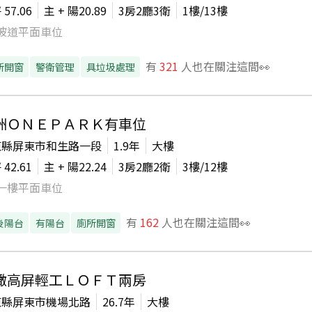
坪
57.06
主 + 陽
20.89
3房2廳3衛
1
樓/
13
樓
坡道平面車位
有
321
人也在關注這間👀
所開窗
警衛管理
具垃圾處理
洲ＯＮＥＰＡＲＫ有車位
東縣屏東市和生路一段
1.9年
大樓
坪
42.61
主 + 陽
22.24
3房2廳2衛
3
樓/
12
樓
一樓平面車位
有
162
人也在關注這間👀
後陽台
有陽台
廁所開窗
瞰高屏輕工ＬＯＦＴ兩房
東縣屏東市機場北路
26.7年
大樓