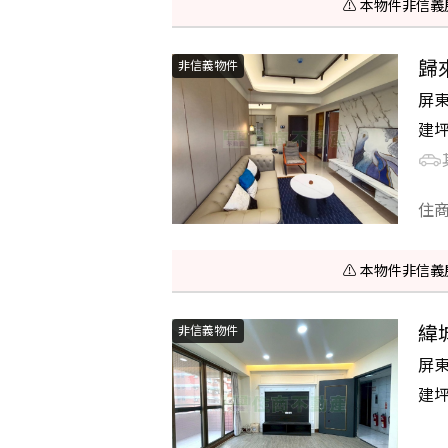
⚠️ 本物件非
歸
非信義物件
屏
建
住
⚠️ 本物件非
緯
非信義物件
屏
建