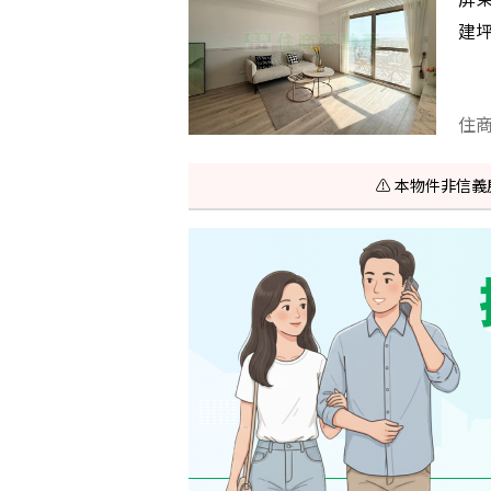
建
住
⚠️ 本物件非