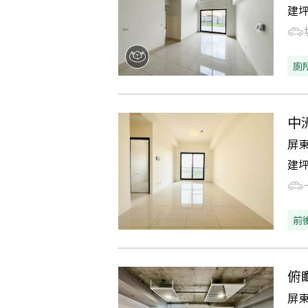
建
廁
中
屏
建
前
俯
屏