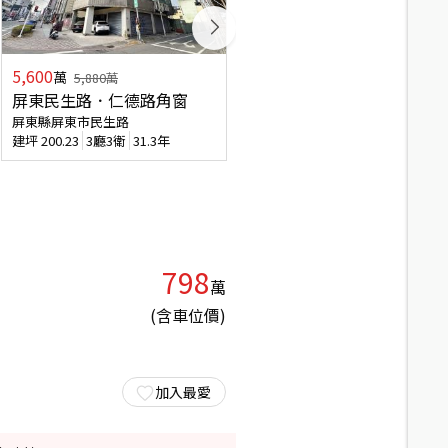
5,600
1,168
萬
萬
5,880
萬
屏東民生路．仁德路角窗
中洲ＯＮＥＰＡＲＫ有車位
屏東縣屏東市民生路
屏東縣屏東市和生路一段
建坪
200.23
3廳3衛
31.3年
建坪
42.61
3房2廳
1.9年
798
萬
(含車位價)
加入最愛