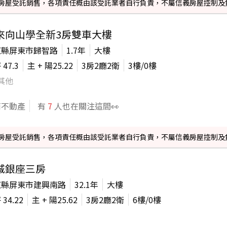
信義房屋受託銷售，各項責任概由該受託業者自行負責，不屬信義房屋控制及
來向山學全新3房雙車大樓
東縣屏東市歸智路
1.7年
大樓
坪
47.3
主 + 陽
25.22
3房2廳2衛
3
樓/
0
樓
其他
商不動產
有
7
人也在關注這間👀
信義房屋受託銷售，各項責任概由該受託業者自行負責，不屬信義房屋控制及
城銀座三房
東縣屏東市建興南路
32.1年
大樓
坪
34.22
主 + 陽
25.62
3房2廳2衛
6
樓/
0
樓