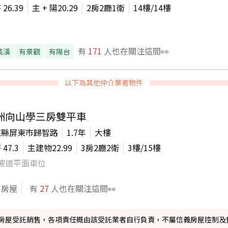
坪
26.39
主 + 陽
20.29
2房2廳1衛
14
樓/
14
樓
有
171
人也在關注這間👀
裝潢
有景觀
有陽台
以下為其他仲介業者物件
洲向山學三房雙平車
東縣屏東市歸智路
1.7年
大樓
坪
47.3
主建物
22.99
3房2廳2衛
3
樓/
15
樓
坡道平面車位
家房屋
有
27
人也在關注這間👀
信義房屋受託銷售，各項責任概由該受託業者自行負責，不屬信義房屋控制及