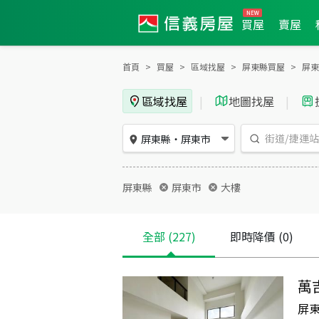
買屋
賣屋
首頁
買屋
區域找屋
屏東縣買屋
屏東
區域找屋
|
地圖找屋
|
屏東縣
・
屏東市
屏東縣
屏東市
大樓
全部
(227)
即時降價
(0)
萬
屏