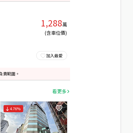
1,288
萬
(含車位價)
加入最愛
負責範圍。
看更多
4.76
%