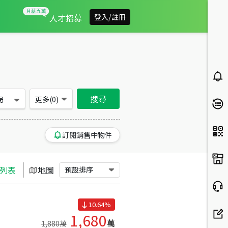
屏東縣屏東市買房：大樓房屋物件出售、房價分析
人才招募
登入/註冊
搜尋
局
更多(
0
)
訂閱銷售中物件
列表
地圖
預設排序
10.64
%
1,680
萬
1,880
萬