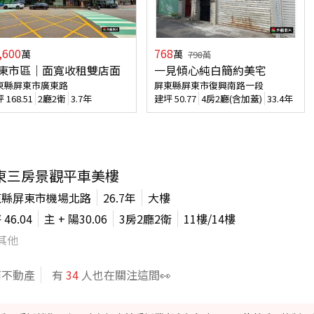
,600
768
萬
萬
798
萬
東市區｜面寬收租雙店面
一見傾心純白簡約美宅
東縣屏東市廣東路
屏東縣屏東市復興南路一段
坪
168.51
2廳2衛
3.7年
建坪
50.77
4房2廳(含加蓋)
33.4年
東三房景觀平車美樓
東縣屏東市機場北路
26.7年
大樓
坪
46.04
主 + 陽
30.06
3房2廳2衛
11
樓/
14
樓
其他
商不動產
有
34
人也在關注這間👀