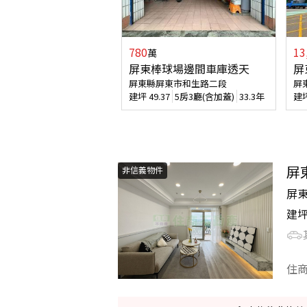
780
13
萬
屏東棒球場邊間車庫透天
屏
屏東縣屏東市和生路二段
屏
建坪
49.37
5房3廳(含加蓋)
33.3年
建
屏
非信義物件
屏
建
住