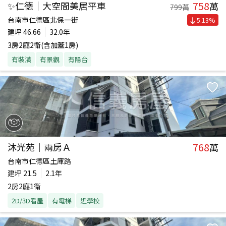
758
✨仁德｜大空間美居平車
萬
799
萬
台南市仁德區北保一街
5.13
%
建坪
46.66
32.0年
3房2廳2衛(含加蓋1房)
有裝潢
有景觀
有陽台
768
沐光苑｜兩房Ａ
萬
台南市仁德區土庫路
建坪
21.5
2.1年
2房2廳1衛
2D/3D看屋
有電梯
近學校