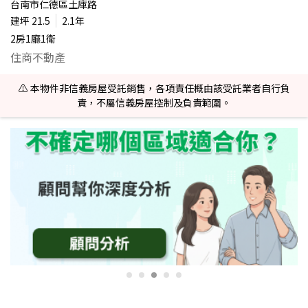
台南市仁德區土庫路
建坪
21.5
2.1年
2房1廳1衛
住商不動產
⚠️ 本物件非信義房屋受託銷售，各項責任概由該受託業者自行負
責，不屬信義房屋控制及負責範圍。