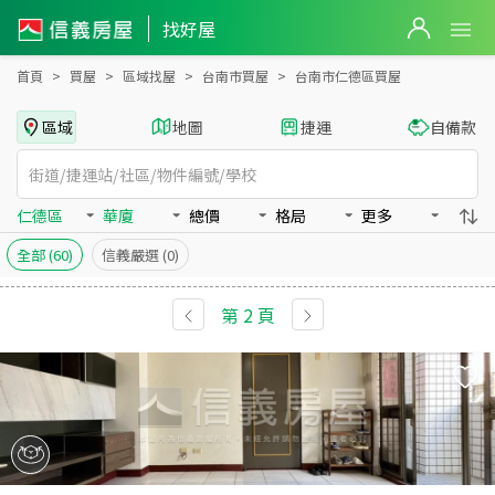
台南市仁德區買房：華廈房屋物件出售、房價分析
台南市仁德區買房：華廈物件出售、房價分析 - 信義房屋
找好屋
首頁
買屋
區域找屋
台南市買屋
台南市仁德區買屋
區域
地圖
捷運
自備款
仁德區
華廈
總價
格局
更多
全部
(60)
信義嚴選
(0)
第
2
頁