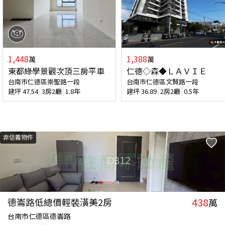
1,448
1,388
萬
萬
東都綠學景觀次頂三房平車
仁德◇森◆ＬＡＶＩＥ
台南市仁德區崇聖路一段
台南市仁德區文賢路一段
建坪
47.54
3房2廳
1.8年
建坪
36.89
2房2廳
0.5年
非信義物件
438
德崙路低總價輕裝潢美2房
萬
台南市仁德區德崙路