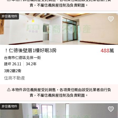
責，不屬信義房屋控制及負責範圍。
非信義物件
488
！仁德後壁厝1樓好眠3房
萬
台南市仁德區北保一街
建坪
26.11
34.2年
3房2廳2衛
住商不動產
⚠️ 本物件非信義房屋受託銷售，各項責任概由該受託業者自行負
責，不屬信義房屋控制及負責範圍。
非信義物件