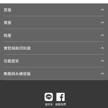
買屋
賣屋
租屋
實登與房訊知識
信義居家
集團與永續發展
加好友
追蹤我們