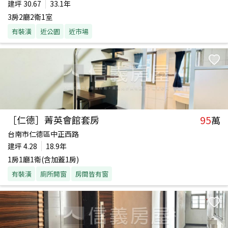
建坪
30.67
33.1年
3房2廳2衛1室
有裝潢
近公園
近市場
95
［仁德］菁英會館套房
萬
台南市仁德區中正西路
建坪
4.28
18.9年
1房1廳1衛(含加蓋1房)
有裝潢
廁所開窗
房間皆有窗