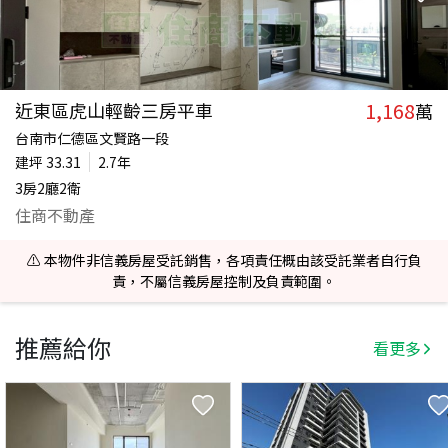
1,168
近東區虎山輕齡三房平車
萬
台南市仁德區文賢路一段
建坪
33.31
2.7年
3房2廳2衛
住商不動產
⚠️ 本物件非信義房屋受託銷售，各項責任概由該受託業者自行負
責，不屬信義房屋控制及負責範圍。
推薦給你
看更多