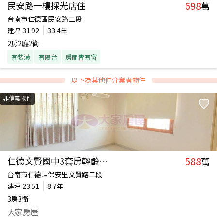
698
民安路一樓採光店住
萬
台南市仁德區民安路二段
建坪
31.92
33.4年
2房2廳2衛
有裝潢
有陽台
房間皆有窗
以下為其他仲介業者物件
非信義物件
588
仁德文賢國中3套房輕齡華廈
萬
台南市仁德區保安里文賢路二段
建坪
23.51
8.7年
3房3衛
大家房屋