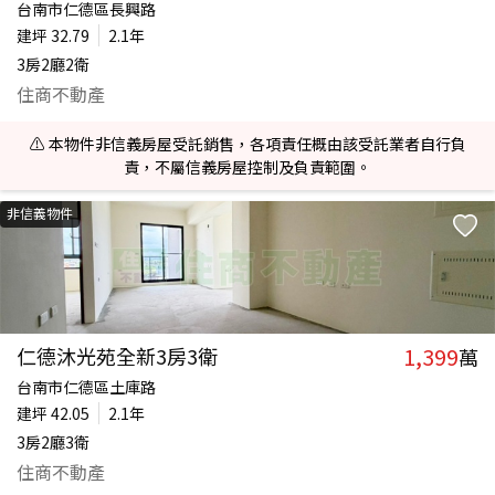
台南市仁德區長興路
建坪
32.79
2.1年
3房2廳2衛
住商不動產
⚠️ 本物件非信義房屋受託銷售，各項責任概由該受託業者自行負
責，不屬信義房屋控制及負責範圍。
非信義物件
1,399
仁德沐光苑全新3房3衛
萬
台南市仁德區土庫路
建坪
42.05
2.1年
3房2廳3衛
住商不動產