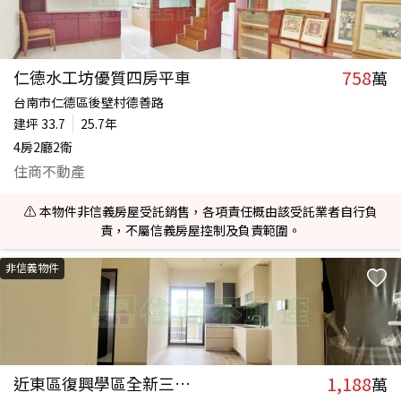
758
仁德水工坊優質四房平車
萬
台南市仁德區後壁村德善路
建坪
33.7
25.7年
4房2廳2衛
住商不動產
⚠️ 本物件非信義房屋受託銷售，各項責任概由該受託業者自行負
責，不屬信義房屋控制及負責範圍。
非信義物件
1,188
近東區復興學區全新三房+車位
萬