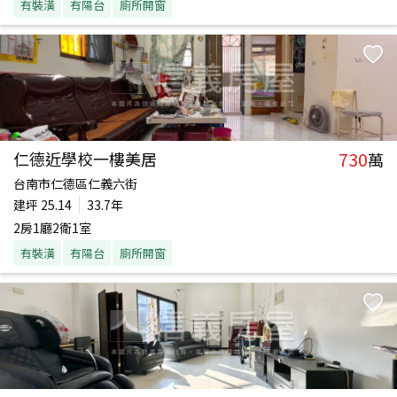
有裝潢
有陽台
廁所開窗
730
仁德近學校一樓美居
萬
台南市仁德區仁義六街
建坪
25.14
33.7年
2房1廳2衛1室
有裝潢
有陽台
廁所開窗