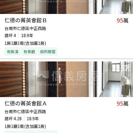
95
仁德の菁英會館Ｂ
萬
台南市仁德區中正西路
建坪
4
18.9年
1房1廳1衛(含加蓋1房)
有裝潢
有景觀
廁所開窗
95
仁德の菁英會館Ａ
萬
台南市仁德區中正西路
建坪
4.28
18.9年
1房1廳1衛(含加蓋1房)