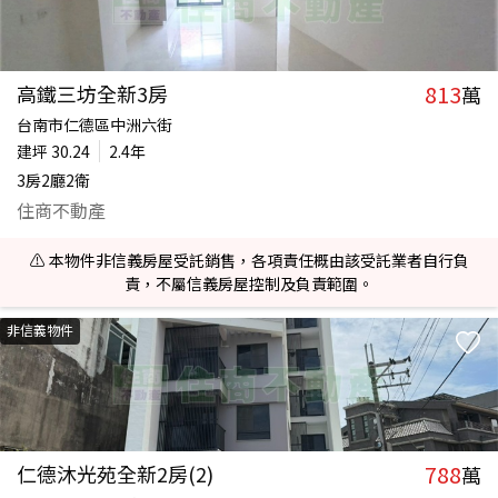
813
高鐵三坊全新3房
萬
台南市仁德區中洲六街
建坪
30.24
2.4年
3房2廳2衛
住商不動產
⚠️ 本物件非信義房屋受託銷售，各項責任概由該受託業者自行負
責，不屬信義房屋控制及負責範圍。
非信義物件
788
仁德沐光苑全新2房(2)
萬