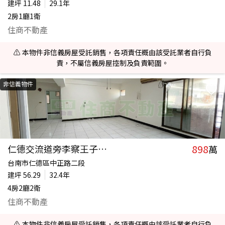
建坪
11.48
29.1年
2房1廳1衛
住商不動產
⚠️ 本物件非信義房屋受託銷售，各項責任概由該受託業者自行負
責，不屬信義房屋控制及負責範圍。
非信義物件
898
仁德交流道旁李察王子四房電寓
萬
台南市仁德區中正路二段
建坪
56.29
32.4年
4房2廳2衛
住商不動產
⚠️ 本物件非信義房屋受託銷售，各項責任概由該受託業者自行負