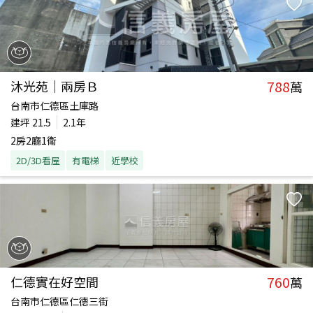
788
沐光苑｜兩房Ｂ
萬
台南市仁德區土庫路
建坪
21.5
2.1年
2房2廳1衛
2D/3D看屋
有電梯
近學校
760
仁德實在好空間
萬
台南市仁德區仁德三街