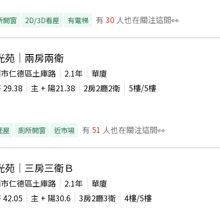
有
30
人也在關注這間👀
所開窗
2D/3D看屋
有電梯
光苑｜兩房兩衛
南市仁德區土庫路
2.1年
華廈
坪
29.38
主 + 陽
21.38
2房2廳2衛
5
樓/
5
樓
有
51
人也在關注這間👀
胚屋
廁所開窗
近市場
光苑｜三房三衛Ｂ
南市仁德區土庫路
2.1年
華廈
坪
42.05
主 + 陽
30.6
3房2廳3衛
4
樓/
5
樓