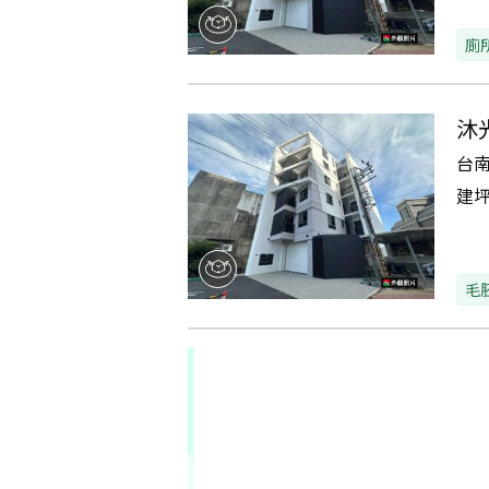
廁
沐
台
建
毛