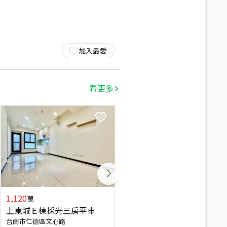
加入最愛
看更多
6.93
%
1,120
2,688
萬
萬
2,888
萬
上東城Ｅ棟採光三房平車
仁德│復興學區全新別墅貳
台南市仁德區文心路
台南市仁德區太子一街