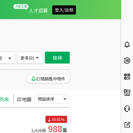
台南市仁德區買房：華廈房屋物件出售、房價分析
人才招募
登入/註冊
搜尋
局
更多(
0
)
訂閱銷售中物件
列表
地圖
預設排序
30.81
%
988
萬
1,428
萬