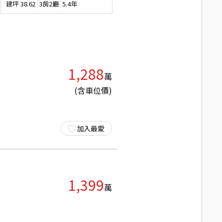
建坪
38.62
3房2廳
5.4年
建坪
71.63
5房2廳
2.0年
1,288
萬
(含車位價)
加入最愛
1,399
萬