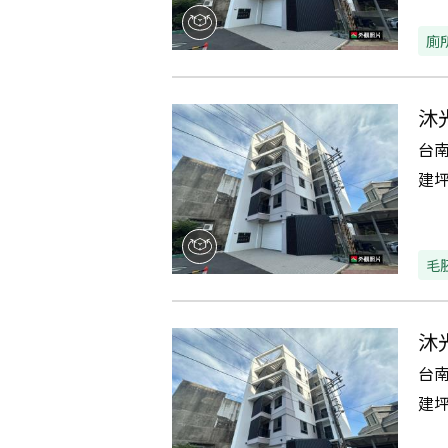
廁
沐
台
建
毛
沐
台
建