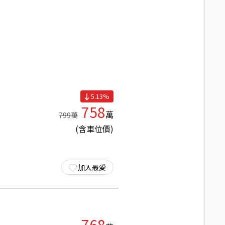
5.13
%
758
萬
799
萬
(含車位價)
加入最愛
768