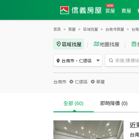
買屋
賣屋
首頁
買屋
區域找屋
台南市買屋
台南
區域找屋
|
地圖找屋
|
台南市
・
仁德區
台南市
仁德區
華廈
全部
(60)
即時降價
(0)
近
台