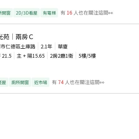
有
16
人也在關注這間👀
所開窗
2D/3D看屋
有電梯
光苑｜兩房Ｃ
南市仁德區土庫路
2.1年
華廈
坪
21.5
主 + 陽
15.65
2房2廳1衛
5
樓/
5
樓
有
74
人也在關注這間👀
胚屋
廁所開窗
近市場