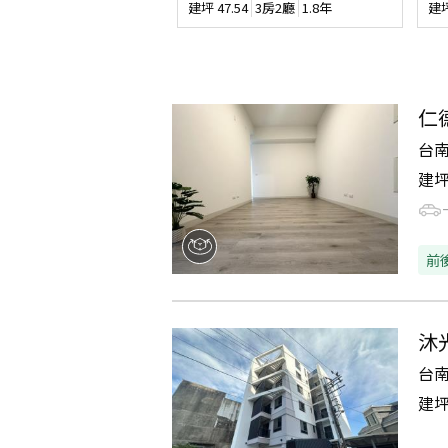
建坪
47.54
3房2廳
1.8年
建
仁
台
建
前
沐
台
建