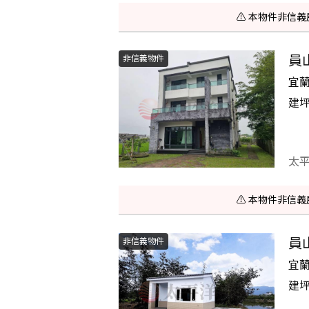
⚠️ 本物件非
員
非信義物件
宜
建
太
⚠️ 本物件非
員
非信義物件
宜
建