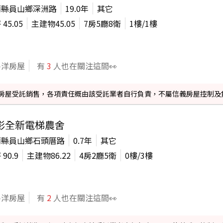
蘭縣員山鄉深洲路
19.0年
其它
坪
45.05
主建物
45.05
7房5廳8衛
1
樓/
1
樓
平洋房屋
有
3
人也在關注這間👀
信義房屋受託銷售，各項責任概由該受託業者自行負責，不屬信義房屋控制及
影全新電梯農舍
蘭縣員山鄉石頭厝路
0.7年
其它
坪
90.9
主建物
86.22
4房2廳5衛
0
樓/
3
樓
平洋房屋
有
2
人也在關注這間👀