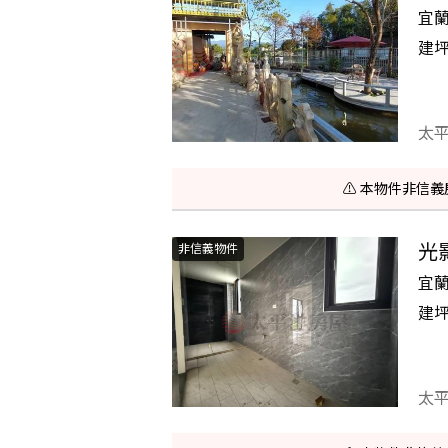
宜
建
太
⚠️ 本物件非
光
非信義物件
宜
建
太