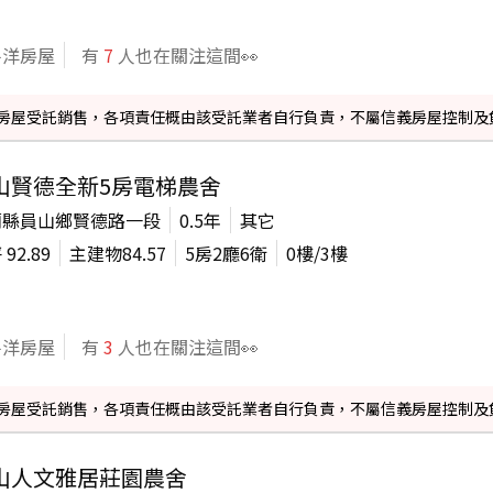
平洋房屋
有
7
人也在關注這間👀
信義房屋受託銷售，各項責任概由該受託業者自行負責，不屬信義房屋控制及
山賢德全新5房電梯農舍
蘭縣員山鄉賢德路一段
0.5年
其它
坪
92.89
主建物
84.57
5房2廳6衛
0
樓/
3
樓
平洋房屋
有
3
人也在關注這間👀
信義房屋受託銷售，各項責任概由該受託業者自行負責，不屬信義房屋控制及
山人文雅居莊園農舍