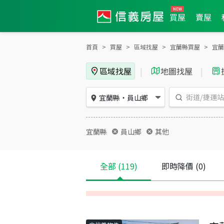
買屋
賣屋
首頁
買屋
區域找屋
宜蘭縣買屋
宜蘭
區域找屋
|
地圖找屋
|
宜蘭縣
・
員山鄉
宜蘭縣
員山鄉
其他
全部
(119)
即時降價
(0)