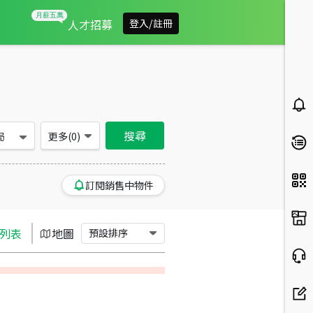
宜蘭縣員山鄉買房：其他房屋物件出售、房價分析
人才招募
登入/註冊
搜尋
局
更多(
0
)
訂閱銷售中物件
列表
地圖
預設排序