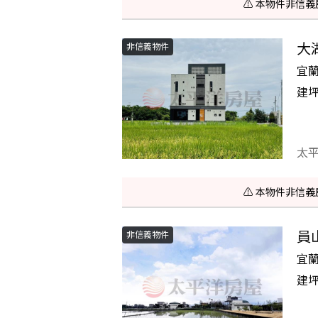
⚠️ 本物件非
大
非信義物件
宜
建
太
⚠️ 本物件非
員
非信義物件
宜
建