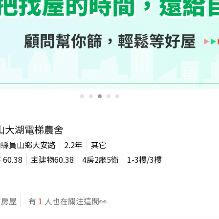
山大湖電梯農舍
蘭縣員山鄉大安路
2.2年
其它
坪
60.38
主建物
60.38
4房2廳5衛
1-3
樓/
3
樓
信房屋
有
1
人也在關注這間👀