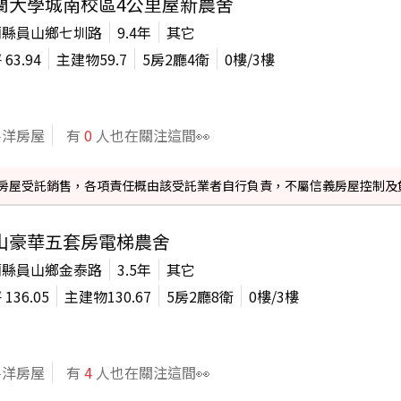
蘭大學城南校區4公里屋新農舍
蘭縣員山鄉七圳路
9.4年
其它
坪
63.94
主建物
59.7
5房2廳4衛
0
樓/
3
樓
平洋房屋
有
0
人也在關注這間👀
信義房屋受託銷售，各項責任概由該受託業者自行負責，不屬信義房屋控制及
山豪華五套房電梯農舍
蘭縣員山鄉金泰路
3.5年
其它
坪
136.05
主建物
130.67
5房2廳8衛
0
樓/
3
樓
平洋房屋
有
4
人也在關注這間👀