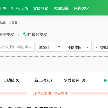
租屋
社區/商辦
實價登錄
房訊知識
信義居家
縣員山鄉買屋
捷運找屋
|
自備款找屋
類型(1)
不限總價
不限格
低總價
(0)
新上架
(0)
信義嚴選
(0)
以下為其他仲介業者物件