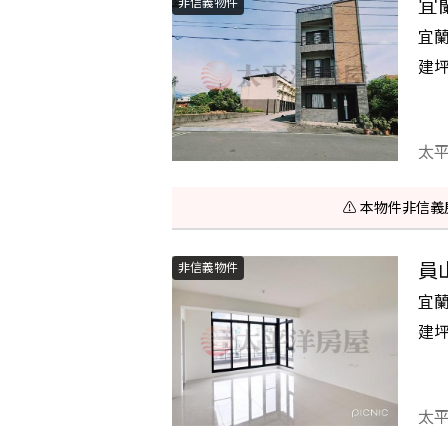
宜
非信義物件
宜
建
太
⚠️ 本物件非
員
非信義物件
宜
建
太