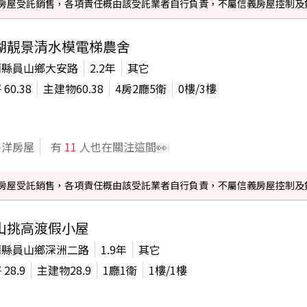
信義房屋受託銷售，各項責任概由該受託業者自行負責，不屬信義房屋控制及
湖靚景清水模電梯農舍
蘭縣員山鄉大安路
2.2年
其它
坪
60.38
主建物
60.38
4房2廳5衛
0
樓/
3
樓
平洋房屋
有
11
人也在關注這間👀
信義房屋受託銷售，各項責任概由該受託業者自行負責，不屬信義房屋控制及
山挑高渡假小屋
蘭縣員山鄉深洲二路
1.9年
其它
坪
28.9
主建物
28.9
1廳1衛
1
樓/
1
樓