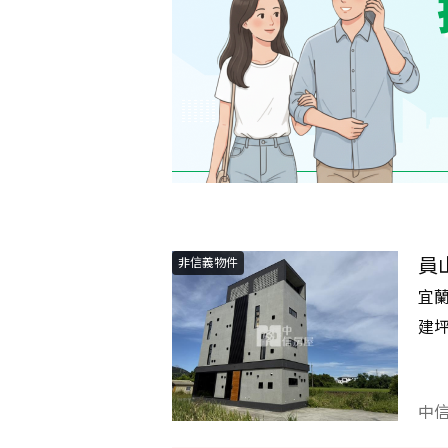
員
非信義物件
宜
建
中