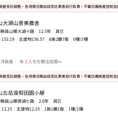
信義房屋受託銷售，各項責任概由該受託業者自行負責，不屬信義房屋控制及
山大湖山景美農舍
蘭縣員山鄉大湖十路
12.5年
其它
坪
153.19
主建物
136.57
6房2廳7衛
0
樓/
3
樓
平洋房屋
有
2
人也在關注這間👀
信義房屋受託銷售，各項責任概由該受託業者自行負責，不屬信義房屋控制及
山北岳渡假田園小屋
蘭縣員山鄉德湖七路
2.0年
其它
坪
12.35
主建物
12.35
1房1廳1衛
1
樓/
1
樓