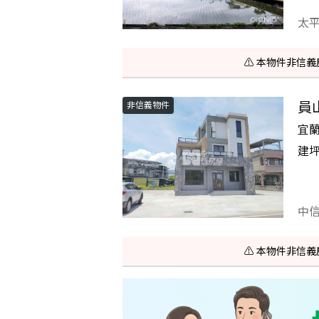
太
⚠️ 本物件非
員
非信義物件
宜
建
中
⚠️ 本物件非