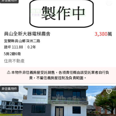
3,380
員山全新大器電梯農舍
萬
宜蘭縣員山鄉深洲二路
建坪
111.88
0.2年
5房2廳6衛
住商不動產
⚠️ 本物件非信義房屋受託銷售，各項責任概由該受託業者自行負
責，不屬信義房屋控制及負責範圍。
非信義物件