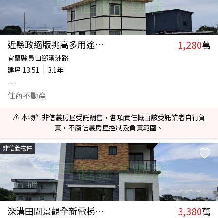
1,280
近縣政絕版挑高多用途加工室
萬
宜蘭縣員山鄉溪洲路
建坪
13.51
3.1年
--
住商不動產
⚠️ 本物件非信義房屋受託銷售，各項責任概由該受託業者自行負
責，不屬信義房屋控制及負責範圍。
非信義物件
3,380
深溝田園景觀全新電梯農舍
萬