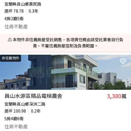
宜蘭縣員山鄉惠民路
建坪
78.78
0.3年
4房2廳5衛
住商不動產
⚠️ 本物件非信義房屋受託銷售，各項責任概由該受託業者自行負
責，不屬信義房屋控制及負責範圍。
非信義物件
3,380
員山水源區精品電梯農舍
萬
宜蘭縣員山鄉深洲二路
建坪
100.98
0.2年
5房4廳6衛
住商不動產