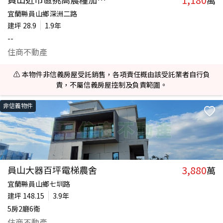
萬
宜蘭縣員山鄉深洲二路
建坪
28.9
1.9年
--
住商不動產
⚠️ 本物件非信義房屋受託銷售，各項責任概由該受託業者自行負
責，不屬信義房屋控制及負責範圍。
非信義物件
3,880
員山大器百坪電梯農舍
萬
宜蘭縣員山鄉七圳路
建坪
148.15
3.9年
5房2廳6衛
住商不動產