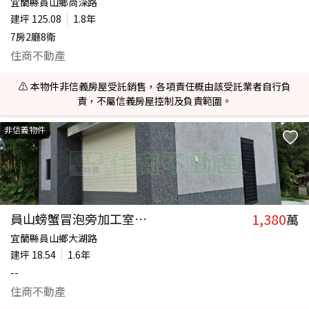
宜蘭縣員山鄉尚深路
建坪
125.08
1.8年
7房2廳8衛
住商不動產
⚠️ 本物件非信義房屋受託銷售，各項責任概由該受託業者自行負
責，不屬信義房屋控制及負責範圍。
非信義物件
1,380
員山螃蟹冒泡旁加工室D031
萬
宜蘭縣員山鄉大湖路
建坪
18.54
1.6年
--
住商不動產