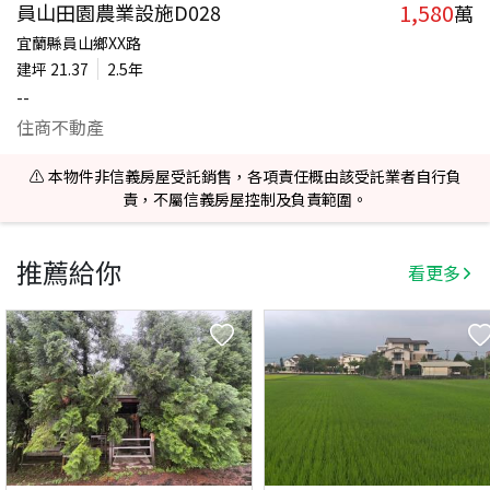
1,580
員山田園農業設施D028
萬
宜蘭縣員山鄉XX路
建坪
21.37
2.5年
--
住商不動產
⚠️ 本物件非信義房屋受託銷售，各項責任概由該受託業者自行負
責，不屬信義房屋控制及負責範圍。
推薦給你
看更多