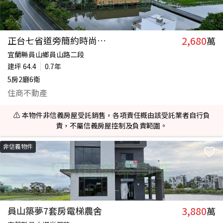
2,680
正台七省道旁簡約時尚全新農舍
萬
宜蘭縣員山鄉員山路二段
建坪
64.4
0.7年
5房2廳6衛
住商不動產
⚠️ 本物件非信義房屋受託銷售，各項責任概由該受託業者自行負
責，不屬信義房屋控制及負責範圍。
非信義物件
3,880
員山築夢7套房電梯農舍
萬