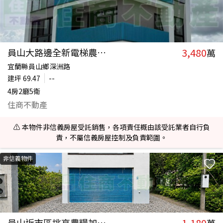
3,480
員山大路邊全新電梯農舍D033
萬
宜蘭縣員山鄉深洲路
建坪
69.47
--
4房2廳5衛
住商不動產
⚠️ 本物件非信義房屋受託銷售，各項責任概由該受託業者自行負
責，不屬信義房屋控制及負責範圍。
非信義物件
1,180
員山近市區挑高農糧加工室