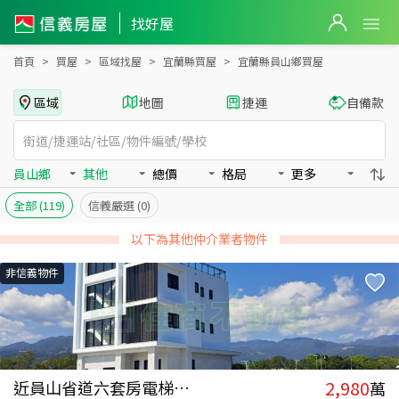
宜蘭縣員山鄉買房：其他房屋物件出售、房價分析
宜蘭縣員山鄉買房：其他物件出售、房價分析 - 信義房屋
找好屋
首頁
買屋
區域找屋
宜蘭縣買屋
宜蘭縣員山鄉買屋
區域
地圖
捷運
自備款
員山鄉
其他
總價
格局
更多
全部
(119)
信義嚴選
(0)
以下為其他仲介業者物件
非信義物件
2,980
近員山省道六套房電梯農舍
萬