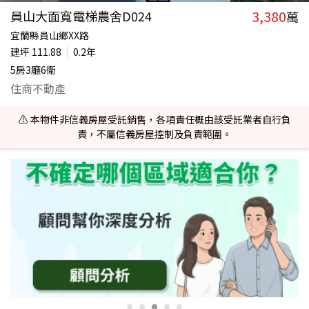
3,380
員山大面寬電梯農舍D024
萬
宜蘭縣員山鄉XX路
建坪
111.88
0.2年
5房3廳6衛
住商不動產
⚠️ 本物件非信義房屋受託銷售，各項責任概由該受託業者自行負
責，不屬信義房屋控制及負責範圍。