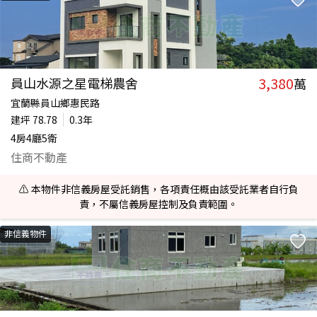
3,380
員山水源之星電梯農舍
萬
宜蘭縣員山鄉惠民路
建坪
78.78
0.3年
4房4廳5衛
住商不動產
⚠️ 本物件非信義房屋受託銷售，各項責任概由該受託業者自行負
責，不屬信義房屋控制及負責範圍。
非信義物件