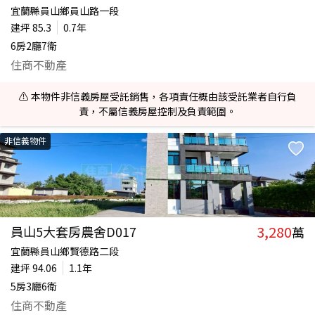
宜蘭縣員山鄉員山路一段
建坪
85.3
0.7年
6房2廳7衛
住商不動產
⚠️ 本物件非信義房屋受託銷售，各項責任概由該受託業者自行負
責，不屬信義房屋控制及負責範圍。
非信義物件
3,280
員山5大套房農舍D017
萬
宜蘭縣員山鄉賢德路二段
建坪
94.06
1.1年
5房3廳6衛
住商不動產