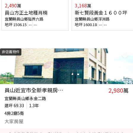
2,490
3,168
萬
萬
員山方正土地種肖楠
新七賢段黃金１６００坪
宜蘭縣員山鄉隘界六路
宜蘭縣員山鄉浮洲路
地坪
1506.15
--
--
地坪
1600.18
--
--
非信義物件
2,980
員山近宜市全新孝親房農舍
萬
宜蘭縣員山鄉永金二路
建坪
69.33
1.3年
4房2廳5衛
大家房屋