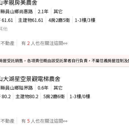
山孝親房美農舍
蘭縣員山鄉尚惠路
2.1年
其它
坪
61.61
主建物
61.61
4房2廳5衛
1-3
樓/
3
樓
其他
商不動產
有
2
人也在關注這間👀
信義房屋受託銷售，各項責任概由該受託業者自行負責，不屬信義房屋控制及
山大湖星空景觀電梯農舍
蘭縣員山鄉隘界路
0.6年
其它
坪
80.2
主建物
80.2
5房2廳6衛
1-3
樓/
0
樓
商不動產
有
5
人也在關注這間👀