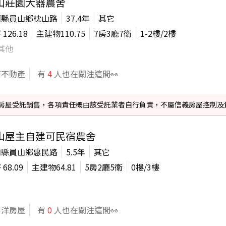
山莊園大器農舍
蘭縣員山鄉枕山路
37.4年
其它
坪
126.18
主建物
110.75
7房3廳7衛
1-2
樓/
2
樓
其他
商不動產
有
4
人也在關注這間👀
信義房屋受託銷售，各項責任概由該受託業者自行負責，不屬信義房屋控制及
山屋主自建可民宿農舍
蘭縣員山鄉惠民路
5.5年
其它
坪
68.09
主建物
64.81
5房2廳5衛
0
樓/
3
樓
平洋房屋
有
0
人也在關注這間👀