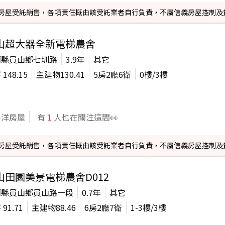
信義房屋受託銷售，各項責任概由該受託業者自行負責，不屬信義房屋控制及
山超大器全新電梯農舍
蘭縣員山鄉七圳路
3.9年
其它
坪
148.15
主建物
130.41
5房2廳6衛
0
樓/
3
樓
平洋房屋
有
1
人也在關注這間👀
信義房屋受託銷售，各項責任概由該受託業者自行負責，不屬信義房屋控制及
山田園美景電梯農舍D012
蘭縣員山鄉員山路一段
0.7年
其它
坪
91.71
主建物
88.46
6房2廳7衛
1-3
樓/
3
樓