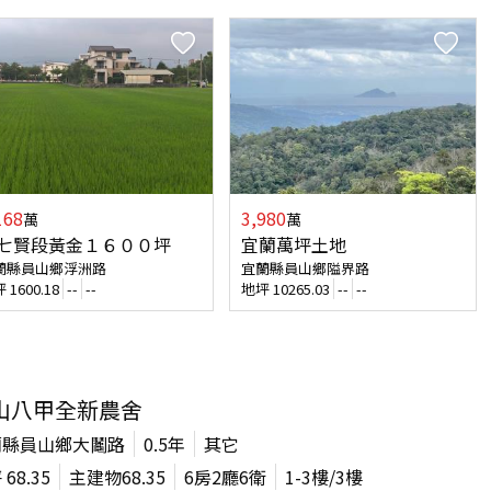
168
3,980
萬
萬
七賢段黃金１６００坪
宜蘭萬坪土地
蘭縣員山鄉浮洲路
宜蘭縣員山鄉隘界路
坪
1600.18
--
--
地坪
10265.03
--
--
山八甲全新農舍
蘭縣員山鄉大鬮路
0.5年
其它
坪
68.35
主建物
68.35
6房2廳6衛
1-3
樓/
3
樓