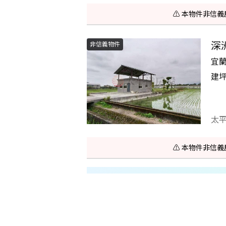
⚠️ 本物件非
深
非信義物件
宜
建
太
⚠️ 本物件非