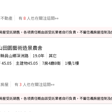
商不動產
有
8
人也在關注這間👀
信義房屋受託銷售，各項責任概由該受託業者自行負責，不屬信義房屋控制及
山田園藝術造景農舍
蘭縣員山鄉深洲路
19.0年
其它
坪
45.05
主建物
45.05
7房4廳8衛
1
樓/
1
樓
信房屋
有
3
人也在關注這間👀
信義房屋受託銷售，各項責任概由該受託業者自行負責，不屬信義房屋控制及