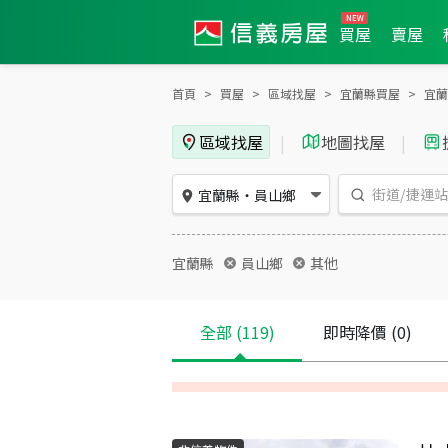
買屋
賣屋
首頁
買屋
區域找屋
宜蘭縣買屋
宜蘭
區域找屋
|
地圖找屋
|
宜蘭縣
・
員山鄉
宜蘭縣
員山鄉
其他
全部
(119)
即時降價
(0)