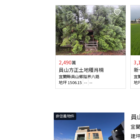
2,490
3,
萬
員山方正土地種肖楠
新
宜蘭縣員山鄉隘界六路
宜
地坪
1506.15
--
--
地
員
非信義物件
宜
建