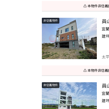
⚠️ 本物件非
員
非信義物件
宜
建
太
⚠️ 本物件非
員
非信義物件
宜
建