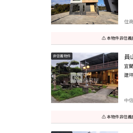
住
⚠️ 本物件非
員
非信義物件
宜
建
中
⚠️ 本物件非