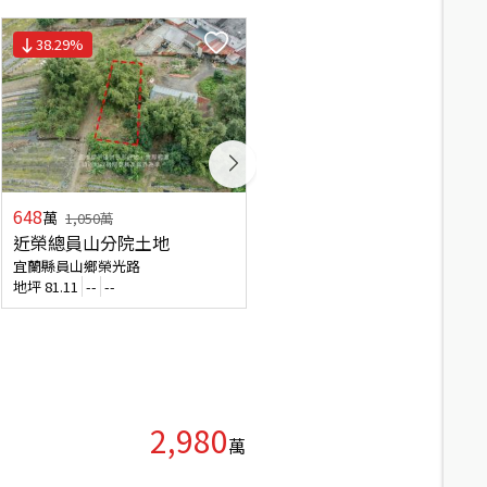
38.29
%
648
3,533
萬
萬
1,050
萬
近榮總員山分院土地
員山落羽松
宜蘭縣員山鄉榮光路
宜蘭縣員山鄉尚深路
地坪
81.11
--
--
地坪
1413.45
--
--
2,980
萬