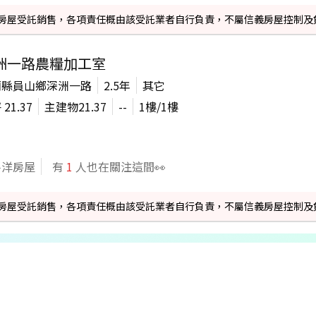
信義房屋受託銷售，各項責任概由該受託業者自行負責，不屬信義房屋控制及
洲一路農糧加工室
蘭縣員山鄉深洲一路
2.5年
其它
坪
21.37
主建物
21.37
--
1
樓/
1
樓
平洋房屋
有
1
人也在關注這間👀
信義房屋受託銷售，各項責任概由該受託業者自行負責，不屬信義房屋控制及