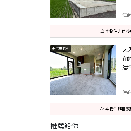
住
⚠️ 本物件非
大
非信義物件
宜
建
住
⚠️ 本物件非
推薦給你