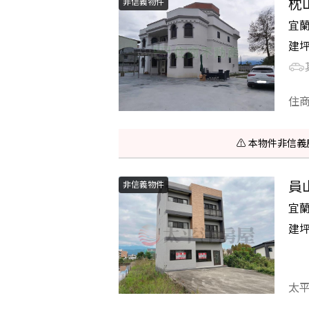
枕
非信義物件
宜
建
住
⚠️ 本物件非
員
非信義物件
宜
建
太