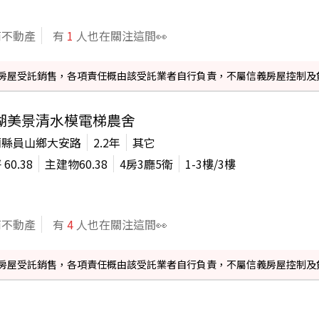
商不動產
有
1
人也在關注這間👀
信義房屋受託銷售，各項責任概由該受託業者自行負責，不屬信義房屋控制及
湖美景清水模電梯農舍
蘭縣員山鄉大安路
2.2年
其它
坪
60.38
主建物
60.38
4房3廳5衛
1-3
樓/
3
樓
商不動產
有
4
人也在關注這間👀
信義房屋受託銷售，各項責任概由該受託業者自行負責，不屬信義房屋控制及