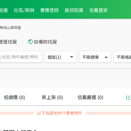
租屋
社區/商辦
實價登錄
房訊知識
信義居家
縣員山鄉買屋
捷運找屋
|
自備款找屋
類型(1)
不限總價
不限格
低總價
(0)
新上架
(0)
信義嚴選
(0)
以下為其他仲介業者物件