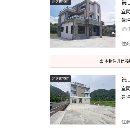
員
非信義物件
宜
建
住
⚠️ 本物件非
員
非信義物件
宜
建
住