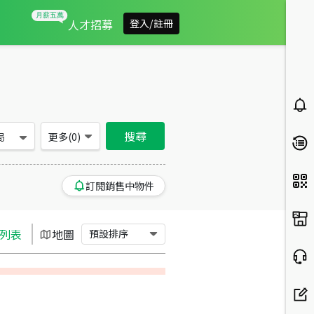
宜蘭縣員山鄉買房：其他房屋物件出售、房價分析
人才招募
登入/註冊
搜尋
局
更多(
0
)
訂閱銷售中物件
列表
地圖
預設排序