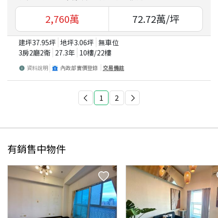
2,760
萬
72.72
萬/坪
建坪
37.95
坪
地坪
3.06
坪
無車位
3房2廳2衛
27.3
年
10
樓/
22
樓
資料說明
內政部實價登錄
交易備註
1
2
有銷售中物件