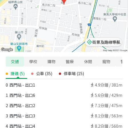
街景及路線導航
交通
學校
購物
醫療
休閒
寵物
警
捷運
(
5
)
公車
(
35
)
停車場
(
15
)
0
西門站 - 出口1
4.9
分鐘 /
381m
1
西門站 - 出口6
5.6
分鐘 /
429m
2
西門站 - 出口2
7.1
分鐘 /
475m
3
西門站 - 出口3
8.1
分鐘 /
563m
4
西門站 - 出口4
8.2
分鐘 /
560m