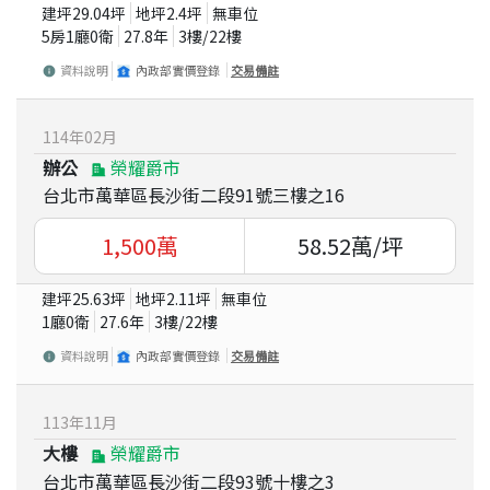
建坪
29.04
坪
地坪
2.4
坪
無車位
5房1廳0衛
27.8
年
3
樓/
22
樓
資料說明
內政部實價登錄
交易備註
114
年
02
月
辦公
榮耀爵市
台北市萬華區長沙街二段91號三樓之16
1,500
萬
58.52
萬/坪
建坪
25.63
坪
地坪
2.11
坪
無車位
1廳0衛
27.6
年
3
樓/
22
樓
資料說明
內政部實價登錄
交易備註
113
年
11
月
大樓
榮耀爵市
台北市萬華區長沙街二段93號十樓之3