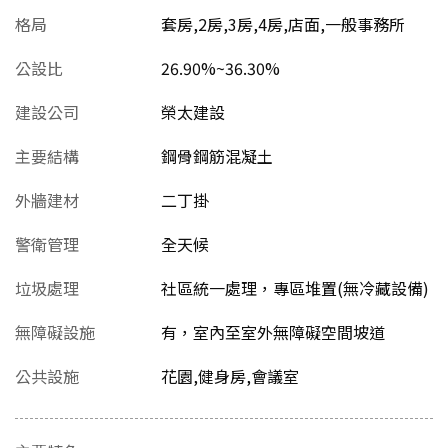
格局
套房,2房,3房,4房,店面,一般事務所
公設比
26.90%~36.30%
建設公司
榮太建設
主要結構
鋼骨鋼筋混凝土
外牆建材
二丁掛
警衛管理
全天候
垃圾處理
社區統一處理，專區堆置(無冷藏設備)
無障礙設施
有，室內至室外無障礙空間坡道
公共設施
花園,健身房,會議室