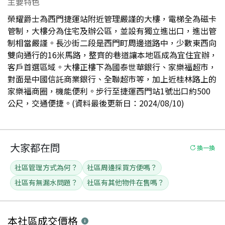
主要特色
榮耀爵士為西門捷運站附近管理嚴謹的大樓，電梯全為磁卡
管制，大樓分為住宅及辦公區，並設有獨立進出口，進出管
制相當嚴謹。長沙街二段是西門町周邊道路中，少數東西向
雙向通行的16米馬路，整齊的巷道讓本地區成為宜住宜辦，
客戶首選區域。大樓正樓下為國泰世華銀行、家樂福超市，
對面是中國信託商業銀行、全聯超市等，加上近桂林路上的
家樂福商圈，機能便利。步行至捷運西門站1號出口約500
公尺，交通便捷。(資料最後更新日：2024/08/10)
大家都在問
換一換
社區管理方式為何？
社區周邊採買方便嗎？
社區有無漏水問題？
社區有其他物件在售嗎？
本社區
成交價格