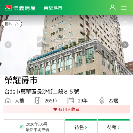
榮耀爵市
圖片 1/6
榮耀爵市
台北市萬華區長沙街二段８５號
大樓
265戶
29
年
22層
♥️ 有
14
人收藏
2026年/06月
待售
待租
最新平均單價