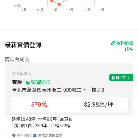
55萬
7月
11月
3月
7月
11月
3月
編輯篩選
最新實價登錄
條件
兩年內成交
115
年
06
月
移轉
4
次
套房
榮耀爵市
台北市萬華區長沙街二段89號二十一樓之8
870
萬
82.98
萬/坪
建坪
10.48
坪
地坪
0.8
坪
無車位
1房1廳1衛
28.9
年
21
樓/
22
樓
資料說明
內政部實價登錄