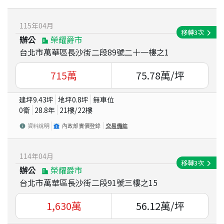
115
年
04
月
移轉
3
次
辦公
榮耀爵市
台北市萬華區長沙街二段89號二十一樓之1
715
萬
75.78
萬/坪
建坪
9.43
坪
地坪
0.8
坪
無車位
0衛
28.8
年
21
樓/
22
樓
資料說明
內政部實價登錄
交易備註
114
年
04
月
移轉
3
次
辦公
榮耀爵市
台北市萬華區長沙街二段91號三樓之15
1,630
萬
56.12
萬/坪