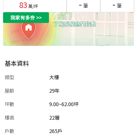
-
-
83
筆
筆
萬/坪
我家有多夯
>>
基本資料
類型
大樓
屋齡
29
年
坪數
9.00~62.00坪
樓高
22層
戶數
265戶