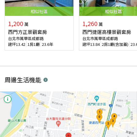
相似
社區
相似
社區
1,200
1,260
萬
萬
西門方正景觀套房
西門捷運高樓景觀套房
台北市萬華區成都路
台北市萬華區成都路
建坪
13.42
1房1廳
23.6年
建坪
13.84
2房1廳(含加蓋)
23
周邊生活機能