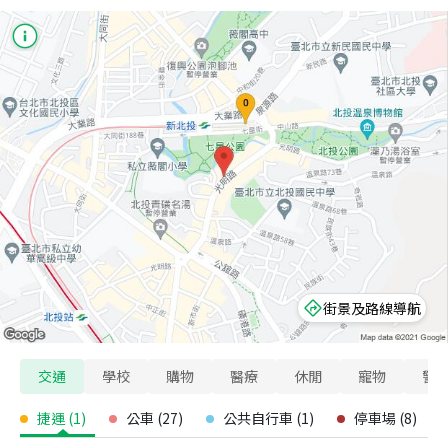
街景及路線導航
交通
學校
購物
醫療
休閒
寵物
警
捷運
(
1
)
公車
(
27
)
公共自行車
(
1
)
停車場
(
8
)