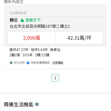
兩年內成交
114
年
06
月
辦公
漢唐天下
台北市北投區光明路167號二樓之1
2,000
萬
42.31
萬/坪
建坪
47.27
坪
地坪
5.43
坪
無車位
2廳1衛
33.5
年
2
樓/
12
樓
資料說明
內政部實價登錄
交易備註
1
周邊生活機能