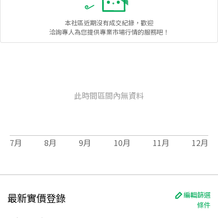
本社區
近期沒有成交紀錄，歡迎
洽詢專人為您提供專業市場行情的服務吧！
此時間區間內無資料
7
月
8
月
9
月
10
月
11
月
12
月
編輯篩選
最新實價登錄
條件