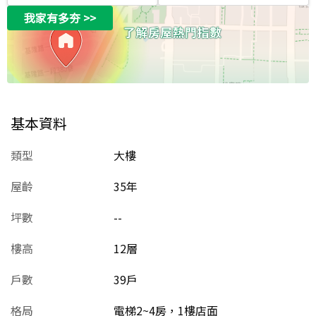
我家有多夯
>>
基本資料
類型
大樓
屋齡
35
年
坪數
--
樓高
12層
戶數
39戶
格局
電梯2~4房，1樓店面