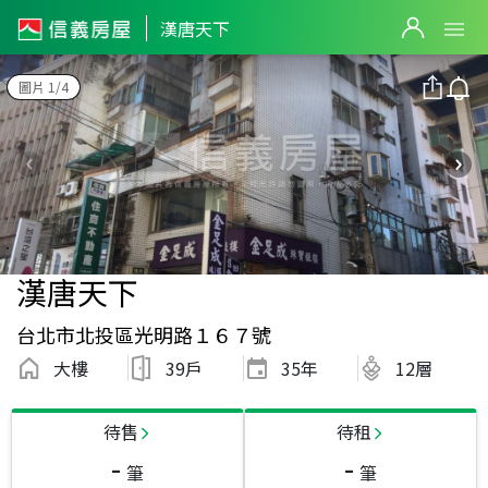
漢唐天下
圖片 1/4
漢唐天下
台北市北投區光明路１６７號
大樓
39戶
35
年
12層
待售
待租
-
-
筆
筆