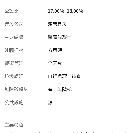
公設比
17.00%~18.00%
建設公司
漢唐建設
主要結構
鋼筋混凝土
外牆建材
方塊磚
警衛管理
全天候
垃圾處理
自行處理，待查
無障礙設施
有，無階梯
公共設施
無
主要特色