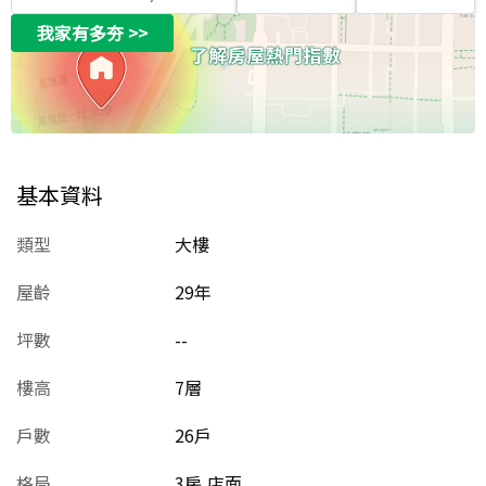
我家有多夯
>>
基本資料
類型
大樓
屋齡
29
年
坪數
--
樓高
7層
戶數
26戶
格局
3房,店面