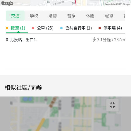
交通
學校
購物
醫療
休閒
寵物
警
捷運
(
1
)
公車
(
25
)
公共自行車
(
1
)
停車場
(
4
)
0
北投站 - 出口1
3.1
分鐘 /
237m
相似社區/商辦