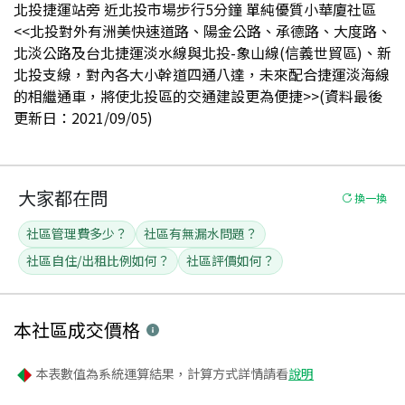
北投捷運站旁 近北投市場步行5分鐘 單純優質小華廈社區
<<北投對外有洲美快速道路、陽金公路、承德路、大度路、
北淡公路及台北捷運淡水線與北投-象山線(信義世貿區)、新
北投支線，對內各大小幹道四通八達，未來配合捷運淡海線
的相繼通車，將使北投區的交通建設更為便捷>>(資料最後
更新日：2021/09/05)
大家都在問
換一換
社區管理費多少？
社區有無漏水問題？
社區自住/出租比例如何？
社區評價如何？
本社區
成交價格
本表數值為系統運算結果，計算方式詳情請看
說明