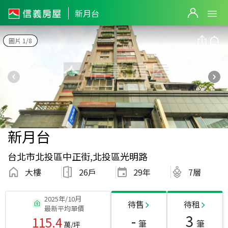
新月台
圖片 1/8
新月台
台北市北投區中正街,北投區光明路
大樓
26戶
29
年
7層
2025年/10月
待售
待租
最新平均單價
-
3
115.4
筆
筆
萬/坪