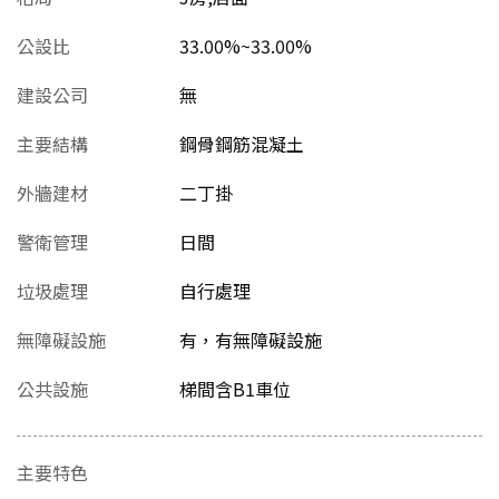
公設比
33.00%~33.00%
建設公司
無
主要結構
鋼骨鋼筋混凝土
外牆建材
二丁掛
警衛管理
日間
垃圾處理
自行處理
無障礙設施
有，有無障礙設施
公共設施
梯間含B1車位
主要特色