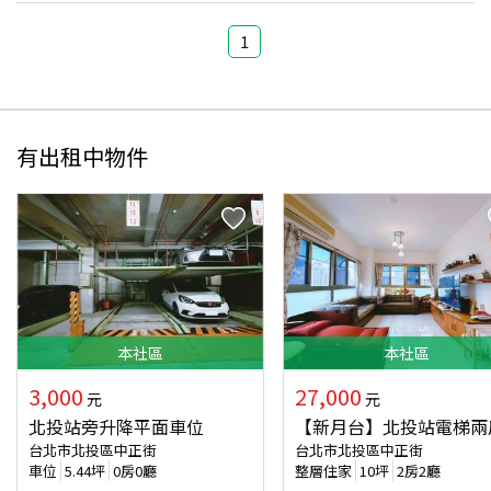
1
有出租中物件
本
社區
本
社區
3,000
27,000
元
元
北投站旁升降平面車位
【新月台】北投站電梯兩
台北市北投區中正街
台北市北投區中正街
車位
5.44
坪
0房0廳
整層住家
10
坪
2房2廳