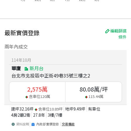
編輯篩選
最新實價登錄
條件
兩年內成交
114
年
10
月
華廈
新月台
台北市北投區中正街49巷35號三樓之2
2,575
萬
80.08
萬/坪
含車位
120
萬
115.44
萬
建坪
32.16
坪
地坪
9.49
坪
有車位
含車位
10.89
坪
4房2廳2衛
27.8
年
3
樓/
7
樓
資料說明
內政部實價登錄
交易備註