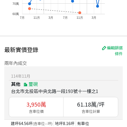
70萬
60萬
7月
11月
3月
7月
11月
3月
編輯篩選
最新實價登錄
條件
兩年內成交
114
年
11
月
其他
璽硯
台北市北投區中央北路一段193號十一樓之1
3,950
萬
61.18
萬/坪
含車位價
含車位計算
建坪
64.56
坪
地坪
8.16
坪
有車位
(含車位
--
坪)