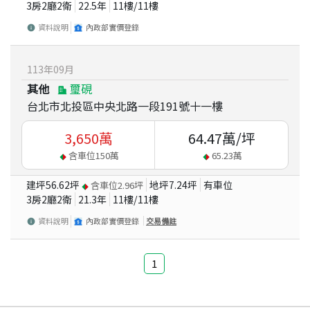
3房2廳2衛
22.5
年
11
樓/
11
樓
資料說明
內政部實價登錄
113
年
09
月
其他
璽硯
台北市北投區中央北路一段191號十一樓
3,650
萬
64.47
萬/坪
含車位
150
萬
65.23
萬
建坪
56.62
坪
地坪
7.24
坪
有車位
含車位
2.96
坪
3房2廳2衛
21.3
年
11
樓/
11
樓
資料說明
內政部實價登錄
交易備註
1