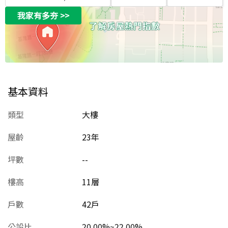
我家有多夯
>>
基本資料
類型
大樓
屋齡
23
年
坪數
--
樓高
11層
戶數
42戶
公設比
20.00%~22.00%