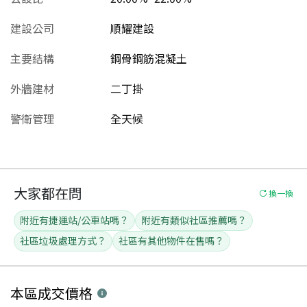
建設公司
順耀建設
主要結構
鋼骨鋼筋混凝土
外牆建材
二丁掛
警衛管理
全天候
大家都在問
換一換
附近有捷運站/公車站嗎？
附近有類似社區推薦嗎？
社區垃圾處理方式？
社區有其他物件在售嗎？
本區
成交價格