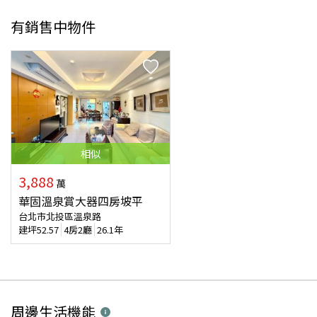
有銷售中物件
相似
3,888
萬
華固溫泉賞大器四房坡平
台北市北投區溫泉路
建坪
52.57
4房2廳
26.1年
周邊生活機能