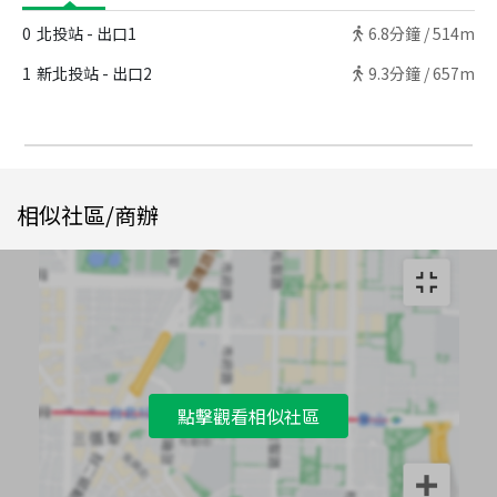
0
北投站 - 出口1
6.8
分鐘 /
514m
1
新北投站 - 出口2
9.3
分鐘 /
657m
相似社區/商辦
點擊觀看相似社區