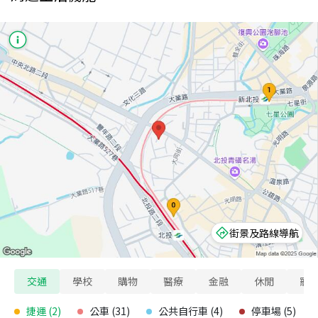
街景及路線導航
交通
學校
購物
醫療
金融
休閒
寵
捷運
(
2
)
公車
(
31
)
公共自行車
(
4
)
停車場
(
5
)