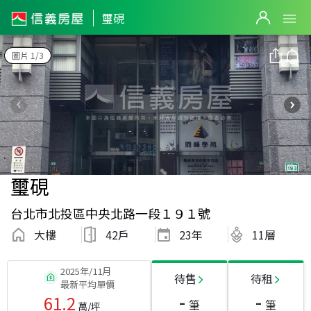
璽硯
圖片 1/3
璽硯
台北市北投區中央北路一段１９１號
大樓
42戶
23
年
11層
2025年/11月
待售
待租
最新平均單價
-
-
61.2
筆
筆
萬/坪