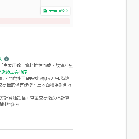
天母頂極
明
之「主要用途」資料推估而成，故資料呈
登錄類型與順序
功能，開啟後可即時排除顯示申報備註
易標的僅有建物、土地面積為0(含地
合方計算漲跌幅，當筆交易漲跌幅計算
請斟酌參考。