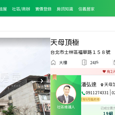
租屋
社區/商辦
實價登錄
房訊知識
信義居家
天母頂極
台北市士林區福華路１５８號
大樓
24戶
♥️ 有
2
潘弘達
天母
0911274331
0
024年9月區成件TOP3
2019年7月龍虎榜
2017年9月龍虎榜
社區維護人
已成交賣
19組