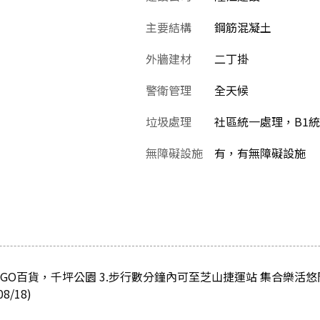
主要結構
鋼筋混凝土
外牆建材
二丁掛
警衛管理
全天候
垃圾處理
社區統一處理，B1
無障礙設施
有，有無障礙設施
.SOGO百貨，千坪公園 3.步行數分鐘內可至芝山捷運站 集合樂
/18)