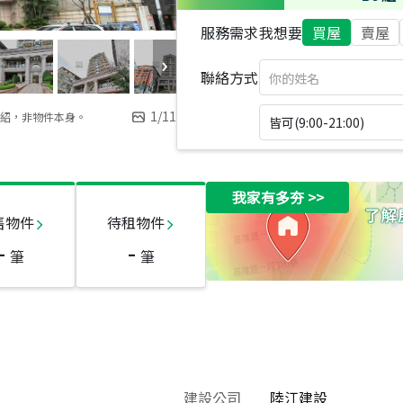
服務需求
我想要
買屋
賣屋
聯絡方式
1
/
11
紹，非物件本身。
皆可(9:00-21:00)
我家有多夯
>>
售物件
待租物件
-
-
筆
筆
建設公司
陸江建設