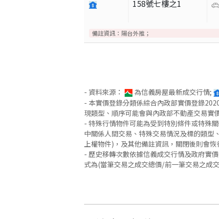
158號七樓之1
備註資訊：
陽台外推；
- 資料來源：
為信義房屋最新成交行情;
- 本實價登錄分類係綜合內政部實價登錄2
現類型、順序可能會與內政部不動產交易實
- 特殊行情物件可能為受到特別條件或特殊
中關係人間交易、特殊交易情況及標的類型、
上權物件)，及其他備註資訊，關閉後則會恢
- 歷史移轉次數依據信義成交行情及政府實
式為(當筆交易之成交總價/前一筆交易之成