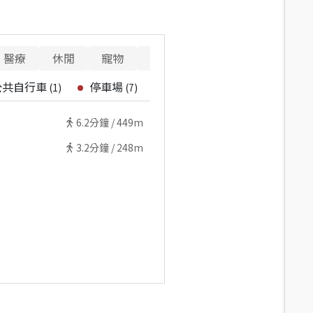
醫療
休閒
寵物
警消
重要設施
公共自行車
停車場
(
1
)
(
7
)
6.2
分鐘 /
449m
3.2
分鐘 /
248m