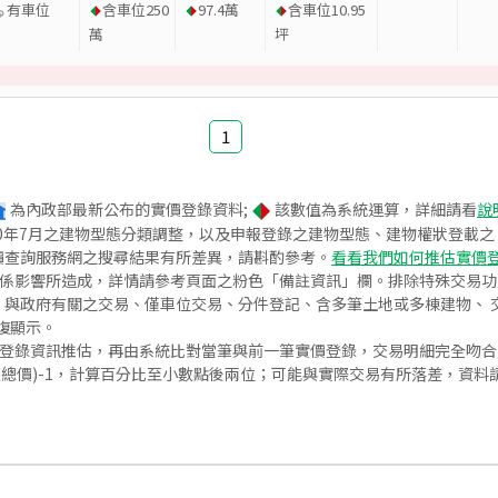
有車位
含車位
250
97.4
萬
含車位
10.95
萬
坪
1
為內政部最新公布的實價登錄資料;
該數值為系統運算，詳細請看
說
020年7月之建物型態分類調整，以及申報登錄之建物型態、建物權狀登載
價查詢服務網之搜尋結果有所差異，請斟酌參考。
看看我們如何推估實價
關係影響所造成，詳情請參考頁面之粉色「備註資訊」欄。排除特殊交易
與政府有關之交易、僅車位交易、分件登記、含多筆土地或多棟建物、 交
復顯示。
價登錄資訊推估，再由系統比對當筆與前一筆實價登錄，交易明細完全吻
交總價)-1，計算百分比至小數點後兩位；可能與實際交易有所落差，資料