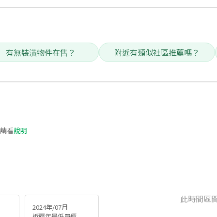
有無裝潢物件在售？
附近有類似社區推薦嗎？
請看
說明
此時間區
2024年/07月
近兩年最低單價