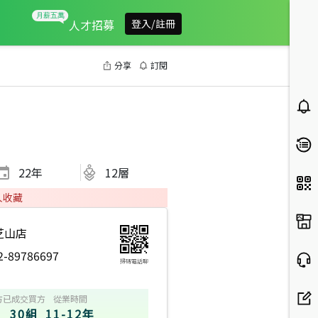
人才招募
登入/註冊
分享
訂閱
22
年
12層
人收藏
芝山店
2-89786697
掃碼電話聊
方
已成交買方
從業時間
30組
11-12年