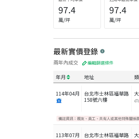
97.4
97.4
萬/坪
萬/坪
最新實價登錄
兩年內成交
編輯篩選條件
年月
地址
類
114
年
04
月
台北市士林區福華路
158號六樓
備註資訊：
親友、員工、共有人或其他特殊關係
113
年
07
月
台北市士林區福華路