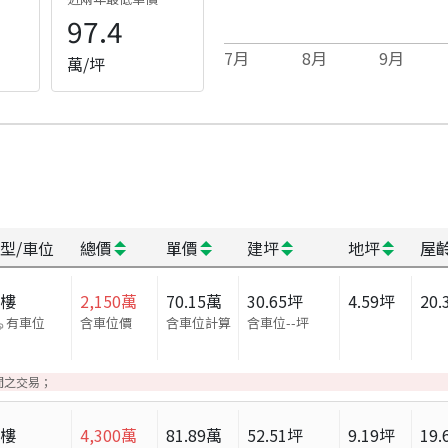
97.4
7
月
8
月
9
月
萬/坪
型/車位
總價
單價
建坪
地坪
屋
大樓
2,150
萬
70.15
萬
30.65
坪
4.59
坪
20.
有車位
含車位價
含車位計算
含車位
--
坪
間之交易；
大樓
4,300
萬
81.89
萬
52.51
坪
9.19
坪
19.