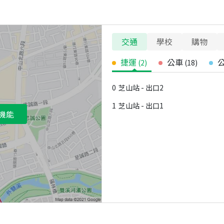
交通
學校
購物
捷運
公車
(
2
)
(
18
)
0
芝山站 - 出口2
1
芝山站 - 出口1
機能