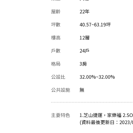
屋齡
22
年
坪數
40.57~63.19坪
樓高
12層
戶數
24戶
格局
3房
公設比
32.00%~32.00%
公共設施
無
主要特色
1.芝山捷運，家樂福 2
(資料最後更新日：2023/08