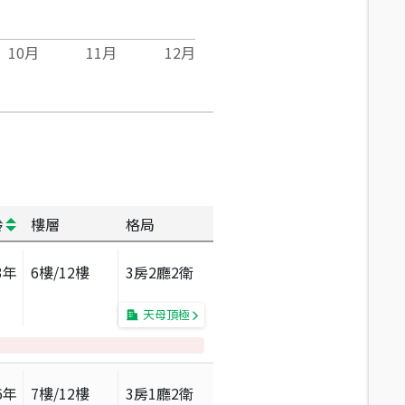
10
月
11
月
12
月
齡
樓層
格局
3
年
6
樓/
12
樓
3房2廳2衛
天母頂極
6
年
7
樓/
12
樓
3房1廳2衛