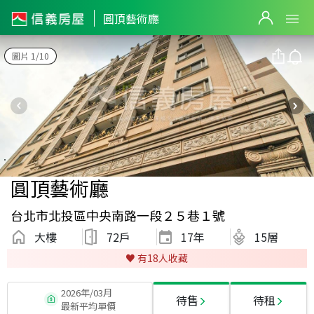
圓頂藝術廳
圖片 1/10
圓頂藝術廳
台北市北投區中央南路一段２５巷１號
大樓
72戶
17
年
15層
♥️ 有
18
人收藏
2026年/03月
待售
待租
最新平均單價