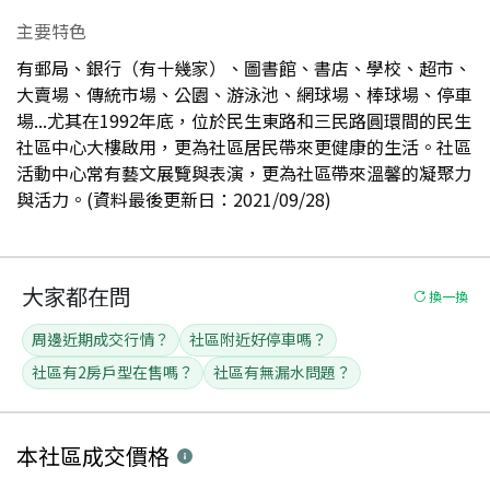
主要特色
有郵局、銀行（有十幾家）、圖書館、書店、學校、超市、
大賣場、傳統市場、公園、游泳池、網球場、棒球場、停車
場...尤其在1992年底，位於民生東路和三民路圓環間的民生
社區中心大樓啟用，更為社區居民帶來更健康的生活。社區
活動中心常有藝文展覽與表演，更為社區帶來溫馨的凝聚力
與活力。(資料最後更新日：2021/09/28)
大家都在問
換一換
周邊近期成交行情？
社區附近好停車嗎？
社區有2房戶型在售嗎？
社區有無漏水問題？
本社區
成交價格