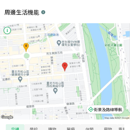
周邊生活機能
街景及路線導航
交通
學校
購物
醫療
休閒
寵物
重要