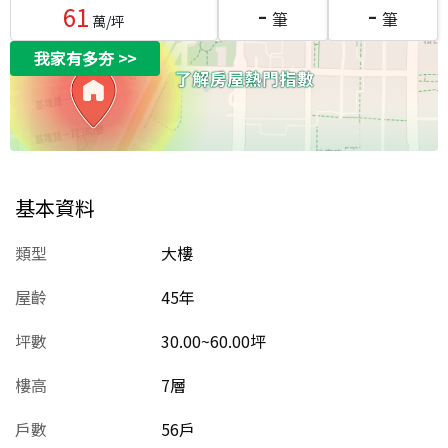
-
-
61
筆
筆
萬/坪
我家有多夯
>>
基本資料
類型
大樓
屋齡
45
年
坪數
30.00~60.00坪
樓高
7層
戶數
56戶