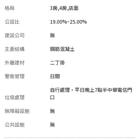
格局
3房,4房,店面
公設比
19.00%~25.00%
建設公司
無
主要結構
鋼筋混凝土
外牆建材
二丁掛
警衛管理
日間
自行處理，平日晚上7點半中華電信門
垃圾處理
口
無障礙設施
無
公共設施
無