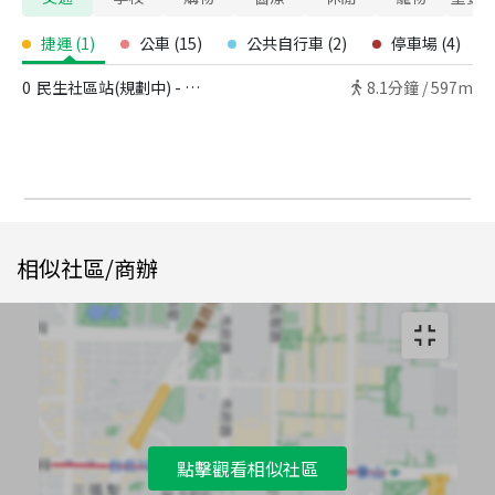
捷運
(
1
)
公車
(
15
)
公共自行車
(
2
)
停車場
(
4
)
0
民生社區站(規劃中) - 出口
8.1
分鐘 /
597m
相似社區/商辦
點擊觀看相似社區