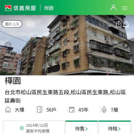
樺園
圖片 1/8
樺園
台北市松山區民生東路五段,松山區民生東路,松山區
延壽街
大樓
56戶
45
年
7層
2024年/12月
待售
待租
最新平均單價