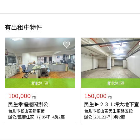
有出租中物件
相似
社區
相似
社區
100,000
150,000
元
元
民生幸福邊間辦公
民生▶２３１坪大地下室
台北市松山區新東街
台北市松山區民生東路五段
辦公/整層住家
77.85
坪
4房2廳
辦公
231.22
坪
0房2廳