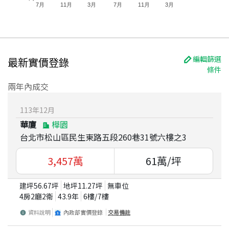
7月
11月
3月
7月
11月
3月
編輯篩選
最新實價登錄
條件
兩年內成交
113
年
12
月
華廈
樺園
台北市松山區民生東路五段260巷31號六樓之3
3,457
萬
61
萬/坪
建坪
56.67
坪
地坪
11.27
坪
無車位
4房2廳2衛
43.9
年
6
樓/
7
樓
資料說明
內政部實價登錄
交易備註