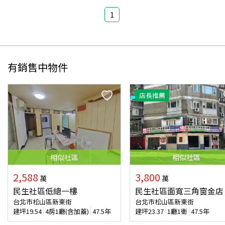
1
有銷售中物件
店長推薦
相似
社區
相似
社區
2,588
3,800
萬
萬
民生社區低總一樓
民生社區面寬三角窗金店
台北市松山區新東街
台北市松山區新東街
建坪
19.54
4房1廳(含加蓋)
47.5年
建坪
23.37
1廳1衛
47.5年