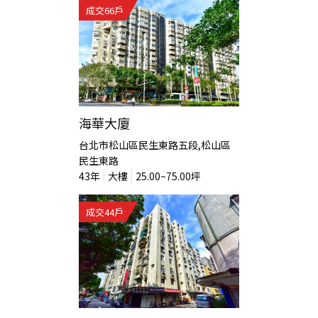
成交
66
戶
海華大廈
台北市松山區民生東路五段,松山區
民生東路
43
年
大樓
25.00~75.00
坪
成交
44
戶