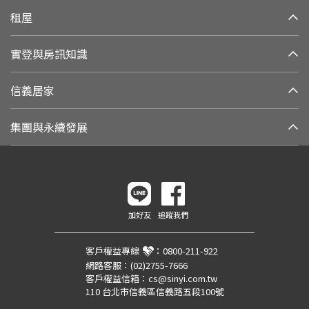
租屋
實登與房訊知識
信義居家
集團與永續發展
加好友
追蹤我們
客戶權益專線
：
0800-211-922
網路客服：
(02)2755-7666
客戶權益信箱：
cs@sinyi.com.tw
110 台北市信義區信義路五段100號