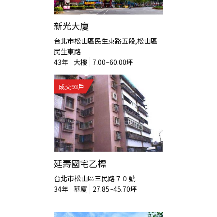
新光大廈
台北市松山區民生東路五段,松山區
民生東路
43
年
大樓
7.00~60.00
坪
成交
93
戶
延壽國宅乙標
台北市松山區三民路７０號
34
年
華廈
27.85~45.70
坪