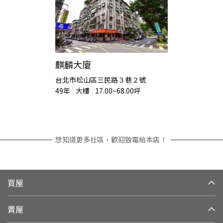
麒麟大廈
台北市松山區三民路３巷２號
49
年
大樓
17.00~68.00
坪
想知道更多社區，歡迎致電給本店！
買屋
賣屋