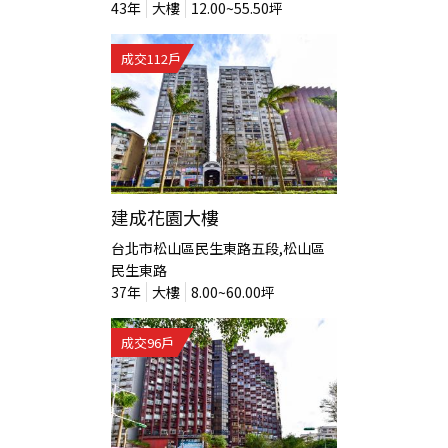
43
年
大樓
12.00~55.50
坪
成交
112
戶
建成花園大樓
台北市松山區民生東路五段,松山區
民生東路
37
年
大樓
8.00~60.00
坪
成交
96
戶