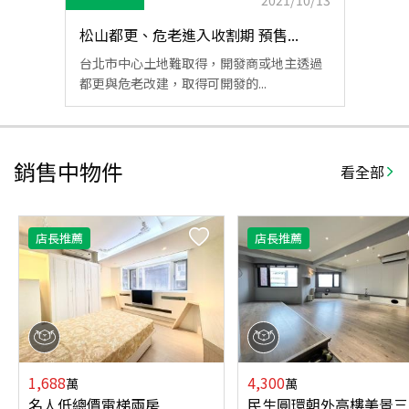
2021/10/13
松山都更、危老進入收割期 預售...
台北市中心土地難取得，開發商或地主透過
都更與危老改建，取得可開發的...
銷售中物件
看全部
店長推薦
店長推薦
1,688
4,300
萬
萬
名人低總價電梯兩房
民生圓環朝外高樓美景三