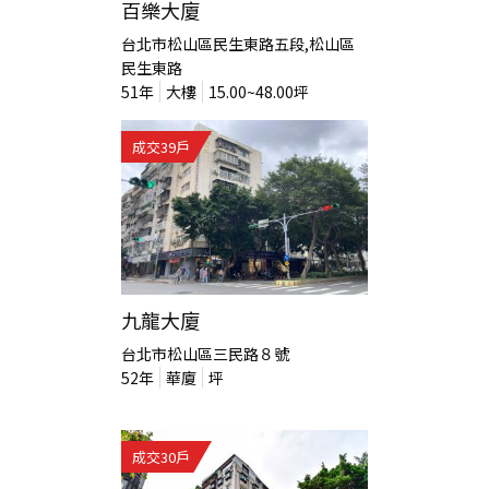
百樂大廈
台北市松山區民生東路五段,松山區
民生東路
51
年
大樓
15.00~48.00
坪
成交
39
戶
九龍大廈
台北市松山區三民路８號
52
年
華廈
坪
成交
30
戶