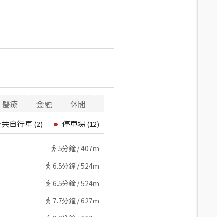
醫療
金融
休閒
寵物
警消
重要設施
公共自行車
停車場
(
2
)
(
12
)
5
分鐘 /
407m
6.5
分鐘 /
524m
6.5
分鐘 /
524m
7.7
分鐘 /
627m