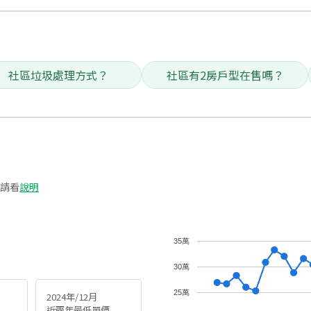
社區垃圾處理方式？
社區有2房戶型在售嗎？
請看
說明
35萬
30萬
25萬
2024年/12月
近兩年最低單價