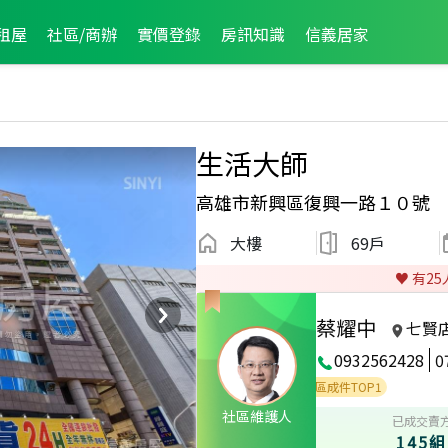
租屋
社區/商辦
實價登錄
房訊知識
信義居家
生活大師
高雄市新興區復興一路１０號
大樓
69戶
♥️ 有
25
蔡耀中
七賢
0932562428
0
績TOP3
2021年7月區業績TOP2
2026年6月區成件TOP1
社區維護人
已成交賣
145組