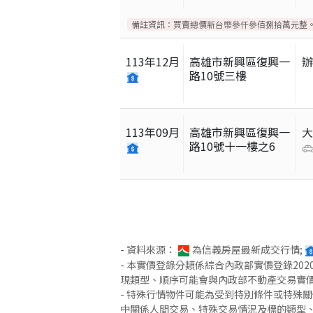
備註資訊：
買賣總價新台幣參仟參佰捌拾萬元整
113
年
12
月
高雄市新興區復興一
路10號三樓
113
年
09
月
高雄市新興區復興一
路10號十一樓之6
- 資料來源：
為信義房屋最新成交行情;
- 本實價登錄分類係綜合內政部實價登錄2
現類型、順序可能會與內政部不動產交易實
- 特殊行情物件可能為受到特別條件或特殊
中關係人間交易、特殊交易情況及標的類型、