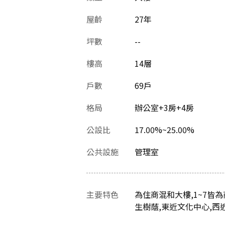
屋齡
27
年
坪數
--
樓高
14層
戶數
69戶
格局
辦公室+3房+4房
公設比
17.00%~25.00%
公共設施
管理室
主要特色
為住商混和大樓,1~7皆為
生樹蔭,東近文化中心,西近