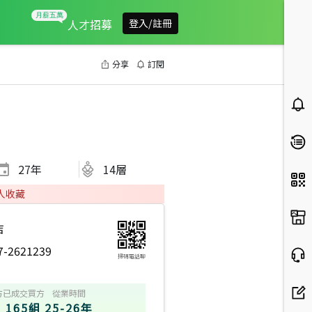
人才招募
登入/註冊
分享
訂閱
27
年
14層
人收藏
店
7-2621239
掃碼電話聊
方
已成交買方
從業時間
165組
25-26年