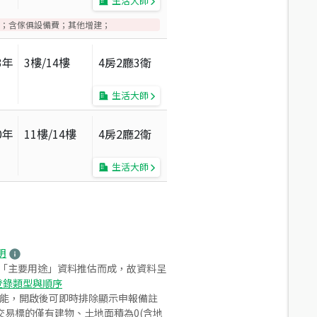
生活大師
；含傢俱設備費；其他增建；
3
年
3
樓/
14
樓
4房2廳3衛
生活大師
0
年
11
樓/
14
樓
4房2廳2衛
生活大師
明
之「主要用途」資料推估而成，故資料呈
登錄類型與順序
功能，開啟後可即時排除顯示申報備註
易標的僅有建物、土地面積為0(含地