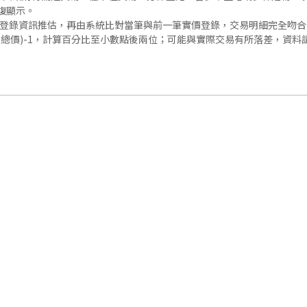
復顯示。
價登錄資訊推估，再由系統比對當筆與前一筆實價登錄，交易明細完全吻
交總價)-1，計算百分比至小數點後兩位；可能與實際交易有所落差，資料