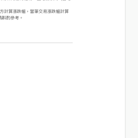
合方計算漲跌幅，當筆交易漲跌幅計算
請斟酌參考。