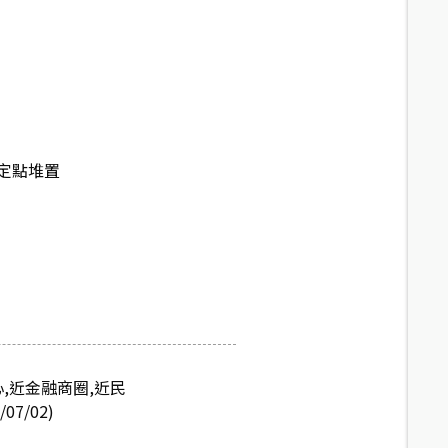
定點堆置
心,近金融商圈,近民
7/02)