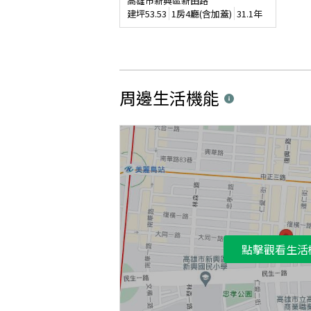
高雄市新興區新田路
建坪
53.53
1房4廳(含加蓋)
31.1年
周邊生活機能
點擊觀看生活