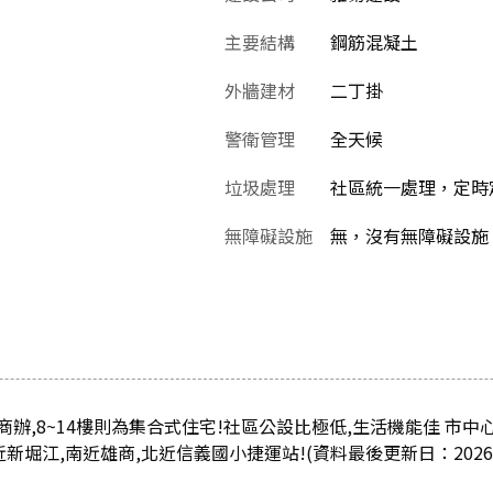
主要結構
鋼筋混凝土
外牆建材
二丁掛
警衛管理
全天候
垃圾處理
社區統一處理，定時
無障礙設施
無，沒有無障礙設施
商辦,8~14樓則為集合式住宅!社區公設比極低,生活機能佳 市中
新堀江,南近雄商,北近信義國小捷運站!(資料最後更新日：2026/0