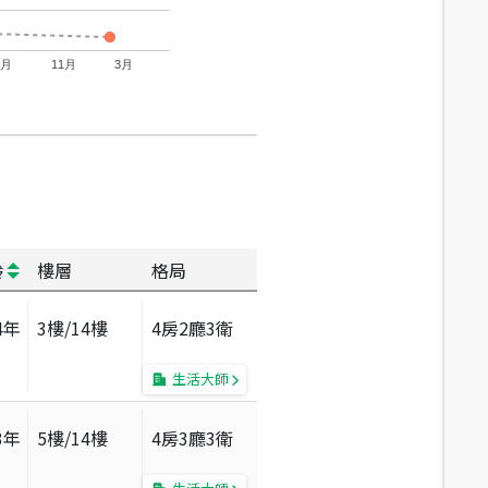
7月
11月
3月
齡
樓層
格局
4
年
3
樓/
14
樓
4房2廳3衛
生活大師
3
年
5
樓/
14
樓
4房3廳3衛