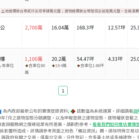
。土地總價新台幣貳仟柒佰零肆萬元整；建物總價新台幣陸佰柒拾陸萬元整。含裝潢費
辦公
2,700
萬
16.04
萬
168.3
坪
12.57
坪
25.
大樓
1,100
萬
20.2
萬
54.47
坪
4.33
坪
25.
有車位
含車位
80
19.4
萬
含車位
1.86
坪
萬
1
為內政部最新公布的實價登錄資料;
該數值為系統運算，詳細請看
說
020年7月之建物型態分類調整，以及申報登錄之建物型態、建物權狀登載
價查詢服務網之搜尋結果有所差異，請斟酌參考。
看看我們如何推估實價
關係影響所造成，詳情請參考頁面之粉色「備註資訊」欄。排除特殊交易
與政府有關之交易、僅車位交易、分件登記、含多筆土地或多棟建物、 交