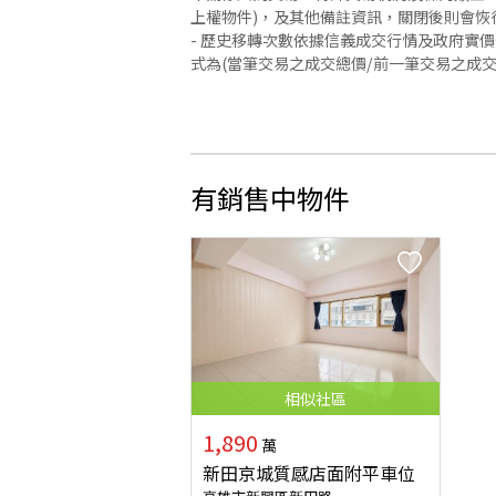
上權物件)，及其他備註資訊，關閉後則會恢
- 歷史移轉次數依據信義成交行情及政府實
式為(當筆交易之成交總價/前一筆交易之成
有銷售中物件
相似
社區
1,890
萬
新田京城質感店面附平車位