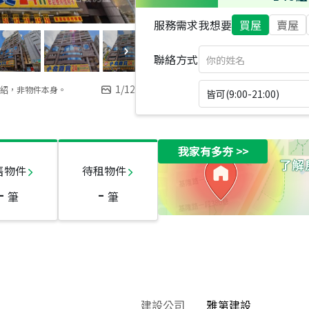
服務需求
我想要
買屋
賣屋
聯絡方式
1
/
12
紹，非物件本身。
皆可(9:00-21:00)
我家有多夯
>>
售物件
待租物件
-
-
筆
筆
建設公司
雅第建設