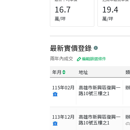
16.7
19.4
萬/坪
萬/坪
最新實價登錄
兩年內成交
編輯篩選條件
年月
地址
類
115
年
02
月
高雄市新興區復興一
路10號三樓之1
113
年
12
月
高雄市新興區復興一
路10號五樓之1