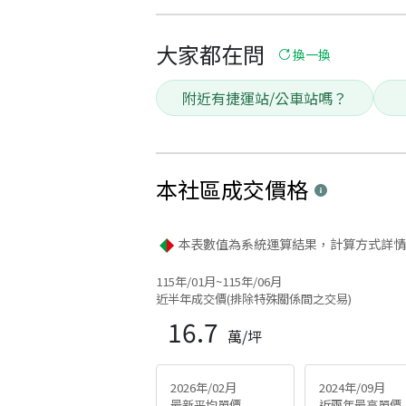
大家都在問
換一換
附近有捷運站/公車站嗎？
本社區
成交價格
本表數值為系統運算結果，計算方式詳情
115年/01月~115年/06月
近半年成交價(排除特殊關係間之交易)
16.7
萬/坪
2026年/02月
2024年/09月
最新平均單價
近兩年最高單價