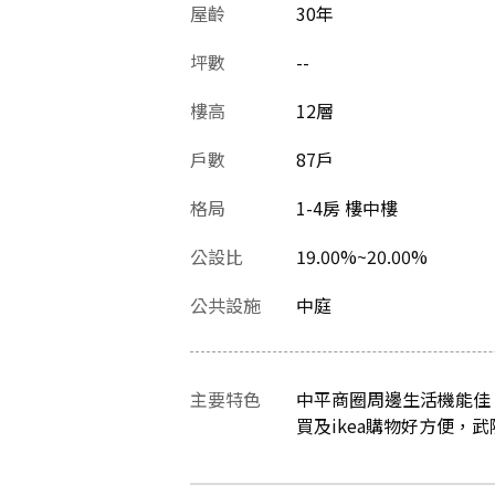
屋齡
30
年
坪數
--
樓高
12層
戶數
87戶
格局
1-4房 樓中樓
公設比
19.00%~20.00%
公共設施
中庭
主要特色
中平商圈周邊生活機能佳
買及ikea購物好方便，武陵