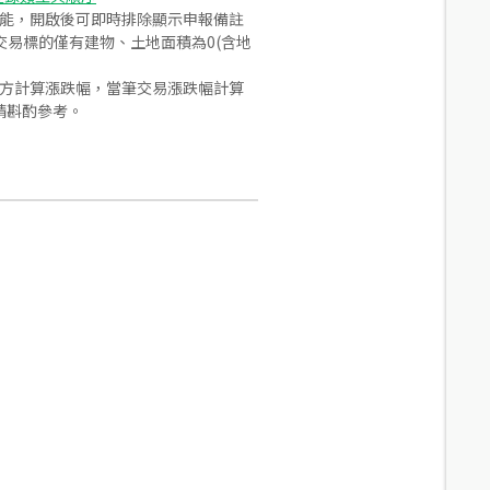
功能，開啟後可即時排除顯示申報備註
易標的僅有建物、土地面積為0(含地
合方計算漲跌幅，當筆交易漲跌幅計算
請斟酌參考。