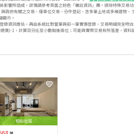
關係影響所造成，詳情請參考頁面之粉色「備註資訊」欄。排除特殊交易
與政府有關之交易、僅車位交易、分件登記、含多筆土地或多棟建物、 交
復顯示。
價登錄資訊推估，再由系統比對當筆與前一筆實價登錄，交易明細完全吻
交總價)-1，計算百分比至小數點後兩位；可能與實際交易有所落差，資料
相似
社區
668
萬