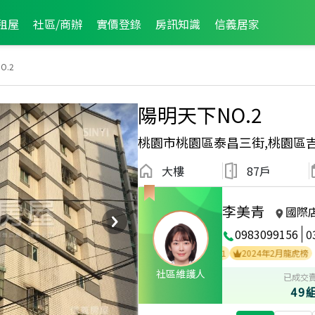
租屋
社區/商辦
實價登錄
房訊知識
信義居家
O.2
陽明天下NO.2
桃園市桃園區泰昌三街,桃園區
大樓
87戶
李美青
國際
0983099156
0
2026年2月區成件TOP3
2023年1月區成件TOP1
2024年2月龍虎榜
社區維護人
已成交
49