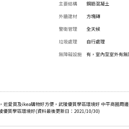
主要結構
鋼筋混凝土
外牆建材
方塊磚
警衛管理
全天候
垃圾處理
自行處理
無障礙設施
有，室內至室外有無
，近愛買及ikea購物好方便，武陵優質學區環境好 中平商圈周
優質學區環境好(資料最後更新日：2021/10/30)