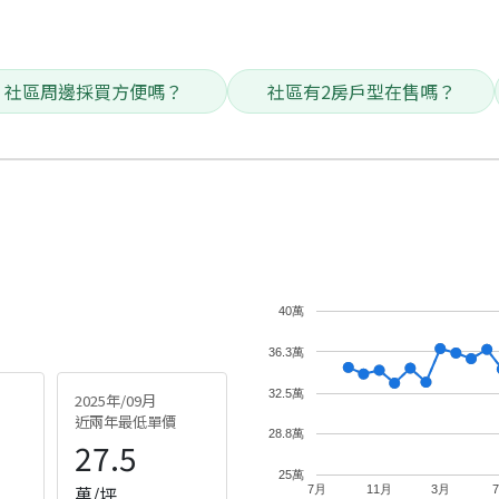
社區周邊採買方便嗎？
社區有2房戶型在售嗎？
40萬
36.3萬
32.5萬
2025年/09月
近兩年最低單價
28.8萬
27.5
25萬
萬/坪
7月
11月
3月