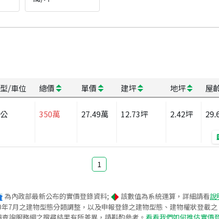
型/車位
總價
單價
建坪
地坪
屋
辦公
350
萬
27.49
萬
12.73
坪
2.42
坪
29.
1
為內政部最新公布的實價登錄資料;
該數值為系統運算，詳細請看
說
020年7月之建物型態分類調整，以及申報登錄之建物型態、建物權狀登載
價查詢服務網之搜尋結果有所差異，請斟酌參考。
看看我們如何推估實價