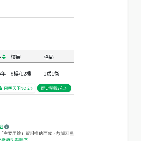
齡
樓層
格局
6
年
8
樓/
12
樓
1房1衛
陽明天下NO.2
歷史移轉
3
次
明
之「主要用途」資料推估而成，故資料呈
登錄類型與順序