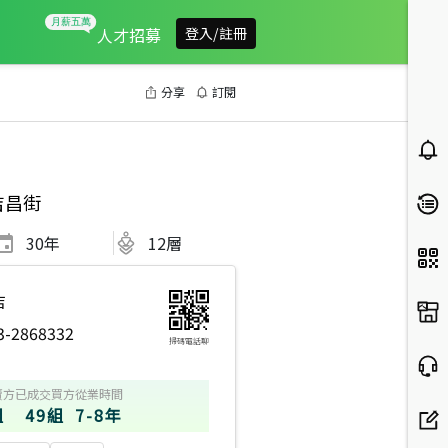
人才招募
登入/註冊
分享
訂閱
吉昌街
30
年
12層
店
3-2868332
掃碼電話聊
賣方
已成交買方
從業時間
組
49組
7-8年