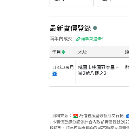
最新實價登錄
兩年內成交
編輯篩選條件
年月
地址
類
114
年
09
月
桃園市桃園區泰昌三
街2號八樓之2
- 資料來源：
為信義房屋最新成交行情;
- 本實價登錄分類係綜合內政部實價登錄2
現類型、順序可能會與內政部不動產交易實