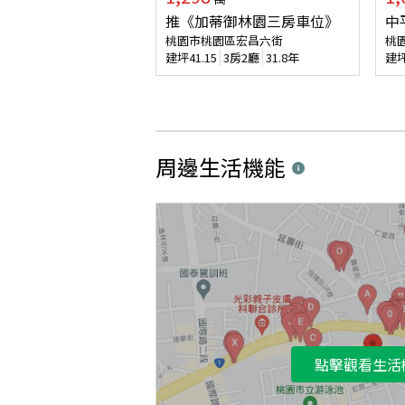
推《加蒂御林園三房車位》
中
桃園市桃園區宏昌六街
桃
建坪
41.15
3房2廳
31.8年
建
周邊生活機能
點擊觀看生活