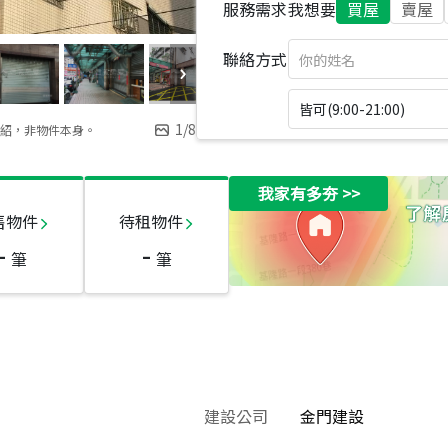
服務需求
我想要
買屋
賣屋
聯絡方式
皆可(9:00-21:00)
1
/
8
紹，非物件本身。
我家有多夯
>>
售物件
待租物件
-
-
筆
筆
建設公司
金門建設