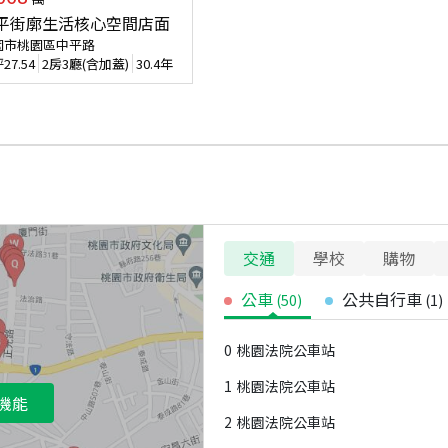
平街廓生活核心空間店面
園市桃園區中平路
坪
27.54
2房3廳(含加蓋)
30.4年
交通
學校
購物
公車
公共自行車
(
50
)
(
1
)
0
桃園法院公車站
1
桃園法院公車站
機能
2
桃園法院公車站