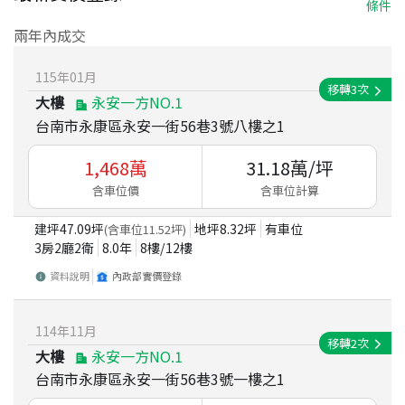
條件
兩年內成交
115
年
01
月
移轉
3
次
大樓
永安一方NO.1
台南市永康區永安一街56巷3號八樓之1
1,468
萬
31.18
萬/坪
含車位價
含車位計算
建坪
47.09
坪
地坪
8.32
坪
有車位
(含車位
11.52
坪)
3房2廳2衛
8.0
年
8
樓/
12
樓
資料說明
內政部實價登錄
114
年
11
月
移轉
2
次
大樓
永安一方NO.1
台南市永康區永安一街56巷3號一樓之1