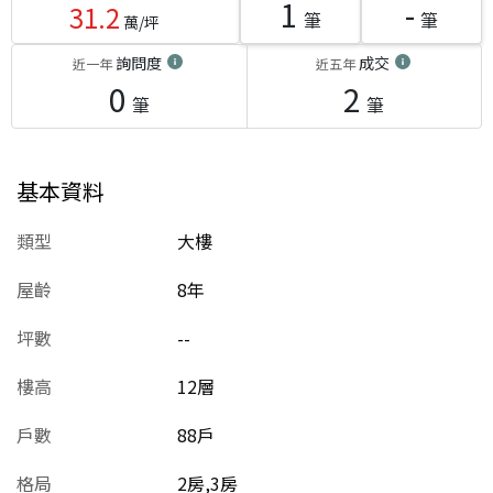
1
-
31.2
筆
筆
萬/坪
詢問度
成交
近一年
近五年
0
2
筆
筆
基本資料
類型
大樓
屋齡
8
年
坪數
--
樓高
12層
戶數
88戶
格局
2房,3房