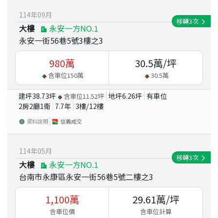
114
年
09
月
移轉
3
次
大樓
永安一方NO.1
永安一街56巷5號3樓之3
980
萬
30.5
萬/坪
含車位
150
萬
30.5
萬
建坪
38.73
坪
地坪
6.26
坪
有車位
含車位
11.52
坪
2房2廳1衛
7.7
年
3
樓/
12
樓
資料說明
信義成交
114
年
05
月
移轉
3
次
大樓
永安一方NO.1
台南市永康區永安一街56巷5號二樓之3
1,100
萬
29.61
萬/坪
含車位價
含車位計算