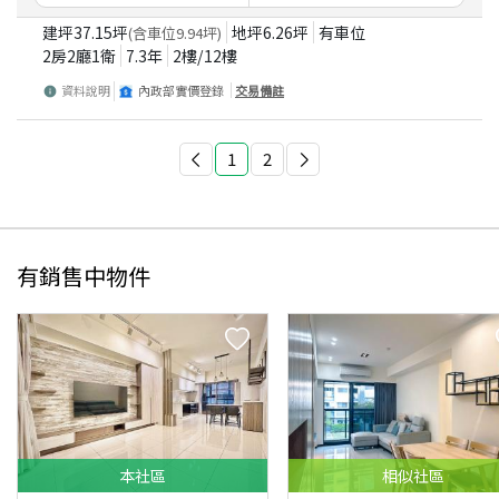
建坪
37.15
坪
地坪
6.26
坪
有車位
(含車位
9.94
坪)
2房2廳1衛
7.3
年
2
樓/
12
樓
資料說明
內政部實價登錄
交易備註
1
2
有銷售中物件
本
社區
相似
社區