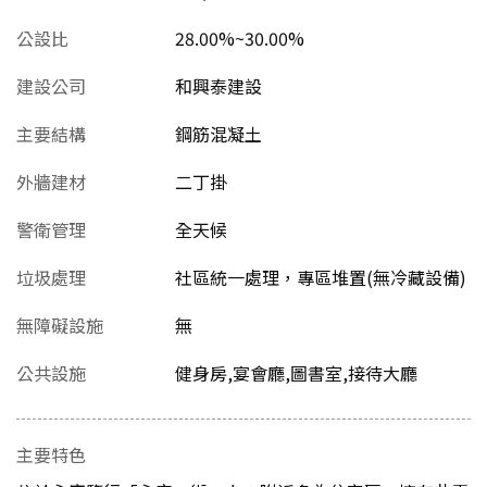
公設比
28.00%~30.00%
建設公司
和興泰建設
主要結構
鋼筋混凝土
外牆建材
二丁掛
警衛管理
全天候
垃圾處理
社區統一處理，專區堆置(無冷藏設備)
無障礙設施
無
公共設施
健身房,宴會廳,圖書室,接待大廳
主要特色