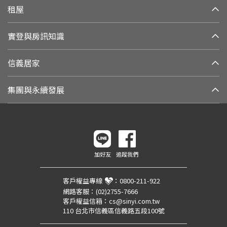
租屋
實登與房訊知識
信義居家
集團與永續發展
加好友
追蹤我們
客戶權益專線
：
0800-211-922
網路客服：
(02)2755-7666
客戶權益信箱：
cs@sinyi.com.tw
110 台北市信義區信義路五段100號