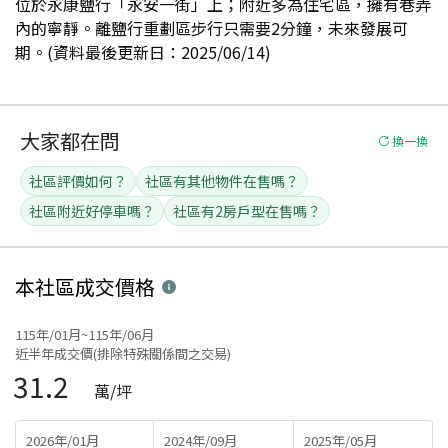
位於永康鹽行「永安一街」上；附近多為住宅區，擁有巷弄
內的寧靜。離鹽行重劃區步行只需要2分鐘，未來發展可
期。(資料最後更新日：2025/06/14)
大家都在問
換一換
社區評價如何？
社區有其他物件在售嗎？
社區附近好停車嗎？
社區有2房戶型在售嗎？
本社區
成交價格
115年/01月~115年/06月
近半年成交價(排除特殊關係間之交易)
31.2
萬/坪
2026年/01月
2024年/09月
2025年/05月