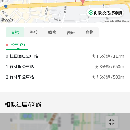
街景及路線導航
交通
學校
購物
醫療
寵物
公車
(
3
)
0
桂田酒店公車站
1.5
分鐘 /
117m
1
竹林里公車站
8
分鐘 /
650m
2
竹林里公車站
7.6
分鐘 /
583m
相似社區/商辦