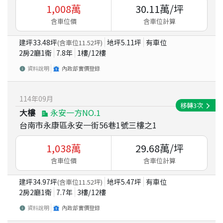
1,008
萬
30.11
萬/坪
含車位價
含車位計算
建坪
33.48
坪
地坪
5.11
坪
有車位
(含車位
11.52
坪)
2房2廳1衛
7.8
年
1
樓/
12
樓
資料說明
內政部實價登錄
114
年
09
月
移轉
3
次
大樓
永安一方NO.1
台南市永康區永安一街56巷1號三樓之1
1,038
萬
29.68
萬/坪
含車位價
含車位計算
建坪
34.97
坪
地坪
5.47
坪
有車位
(含車位
11.52
坪)
2房2廳1衛
7.7
年
3
樓/
12
樓
資料說明
內政部實價登錄