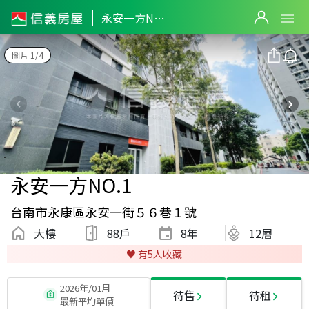
永安一方NO.1
圖片 1/4
永安一方NO.1
台南市永康區永安一街５６巷１號
大樓
88戶
8
年
12層
♥️ 有
5
人收藏
2026年/01月
待售
待租
最新平均單價