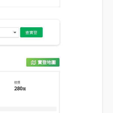
查實登
實登地圖
總價
280
萬