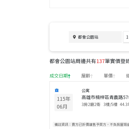
都會公園站
都會公園站
周邊共有
137
筆實價登
成交日期
屋齡
單價
公寓
高雄市楠梓區青農路57
115
年
3房2廳2衛
3
樓/
5
樓
44.3
06
月
備註資訊：
賣方已折價讓售予買方，不負房屋瑕