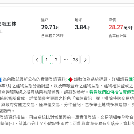
建坪
地坪
單價
3號五樓
29.71
3.84
28.27
坪
坪
萬/坪
年
含車位
7.25
坪
含車位計算
1
2
⋯
28
為內政部最新公布的實價登錄資料;
該數值為系統運算，詳細請看
說
020年7月之建物型態分類調整，以及申報登錄之建物型態、建物權狀登載
價查詢服務網之搜尋結果有所差異，請斟酌參考。
看看我們如何推估實價
關係影響所造成，詳情請參考頁面之粉色「備註資訊」欄。排除特殊交易
與政府有關之交易、僅車位交易、分件登記、含多筆土地或多棟建物、 交
復顯示。
價登錄資訊推估，再由系統比對當筆與前一筆實價登錄，交易明細完全吻
交總價)-1，計算百分比至小數點後兩位；可能與實際交易有所落差，資料