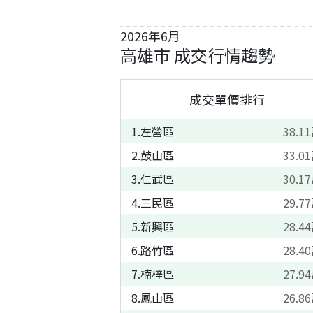
2026
年
6
月
高雄市
成交行情趨勢
成交單價排行
1
.
左營區
38.11
2
.
鼓山區
33.01
3
.
仁武區
30.17
4
.
三民區
29.77
5
.
新興區
28.44
6
.
路竹區
28.40
7
.
楠梓區
27.94
8
.
鳳山區
26.86