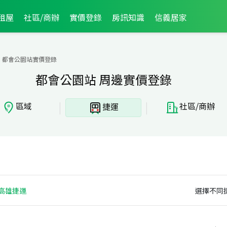
租屋
社區/商辦
實價登錄
房訊知識
信義居家
都會公園站實價登錄
都會公園站 周邊實價登錄
|
|
區域
社區/商辦
捷運
高雄捷運
選擇不同