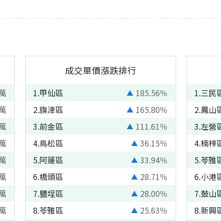
成交單價漲跌排行
萬
1
.
甲仙區
185.56
％
1
.
三民
萬
2
.
旗津區
165.80
％
2
.
鳳山
萬
3
.
前金區
111.61
％
3
.
左營
萬
4
.
鳥松區
36.15
％
4
.
楠梓
萬
5
.
阿蓮區
33.94
％
5
.
苓雅
萬
6
.
橋頭區
28.71
％
6
.
小港
萬
7
.
鹽埕區
28.00
％
7
.
鼓山
萬
8
.
苓雅區
25.63
％
8
.
新興