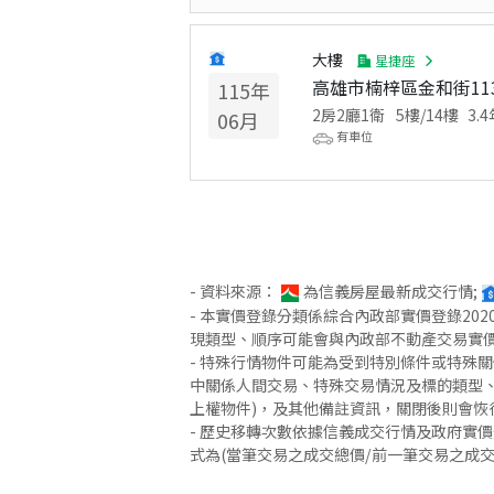
大樓
星捷座
高雄市楠梓區金和街11
115
年
2房2廳1衛
5
樓/
14
樓
3.4
06
月
有車位
- 資料來源：
為信義房屋最新成交行情;
- 本實價登錄分類係綜合內政部實價登錄2
現類型、順序可能會與內政部不動產交易實
- 特殊行情物件可能為受到特別條件或特殊
中關係人間交易、特殊交易情況及標的類型、
上權物件)，及其他備註資訊，關閉後則會恢
- 歷史移轉次數依據信義成交行情及政府實
式為(當筆交易之成交總價/前一筆交易之成