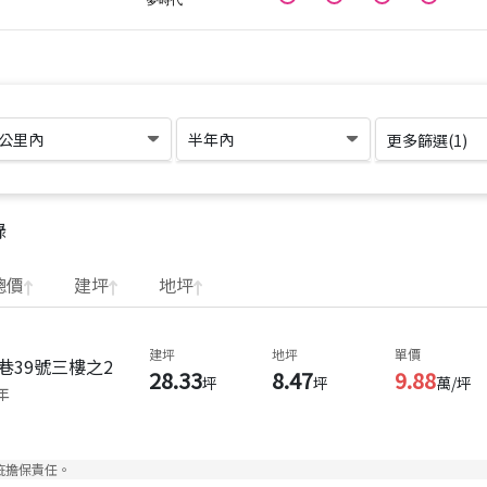
1公里內
半年內
更多篩選(
1
)
錄
總價
建坪
地坪
建坪
地坪
單價
巷39號三樓之2
28.33
8.47
9.88
坪
坪
萬/坪
年
疵擔保責任。