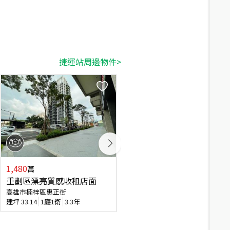
捷運站周邊物件>
1,480
1,488
萬
萬
重劃區漂亮質感收租店面
捷運棧採光三房平車
高雄市楠梓區惠正街
高雄市楠梓區金和街
建坪
33.14
1廳1衛
3.3年
建坪
46.54
3房2廳
5.3年