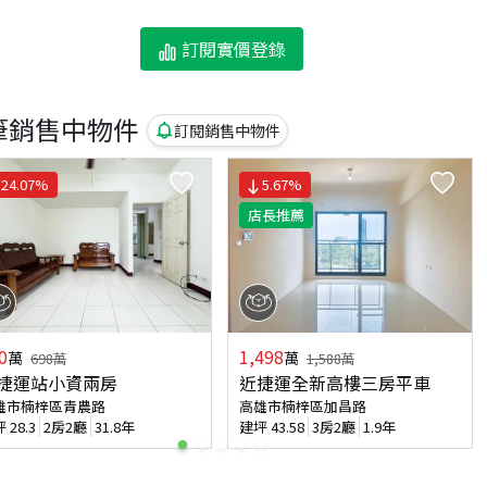
訂閱實價登錄
筆銷售中物件
訂閱銷售中物件
24.07
%
5.67
%
店長推薦
0
1,498
萬
萬
698
萬
1,588
萬
捷運站小資兩房
近捷運全新高樓三房平車
雄市楠梓區青農路
高雄市楠梓區加昌路
坪
28.3
2房2廳
31.8年
建坪
43.58
3房2廳
1.9年