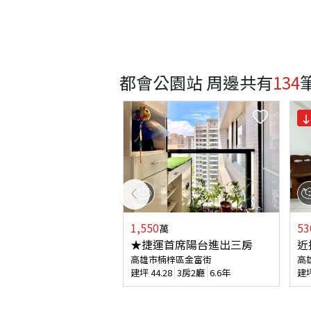
都會公園站 周邊
共有
134
1,550
53
萬
★捷運首席陽台進出三房
近
高雄市楠梓區金富街
高
建坪
44.28
3房2廳
6.6年
建