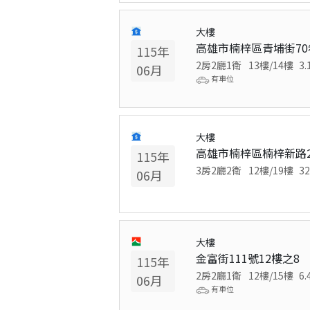
大樓
高雄市楠梓區青埔街70
115
年
2房2廳1衛
13
樓/
14
樓
3.
06
月
有車位
大樓
高雄市楠梓區楠梓新路2
115
年
3房2廳2衛
12
樓/
19
樓
32
06
月
大樓
金富街111號12樓之8
115
年
2房2廳1衛
12
樓/
15
樓
6.
06
月
有車位