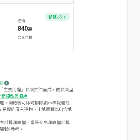
移轉
2
次
總價
840
萬
含車位價
明
之「主要用途」資料推估而成，故資料呈
登錄類型與順序
功能，開啟後可即時排除顯示申報備註
易標的僅有建物、土地面積為0(含地
合方計算漲跌幅，當筆交易漲跌幅計算
請斟酌參考。