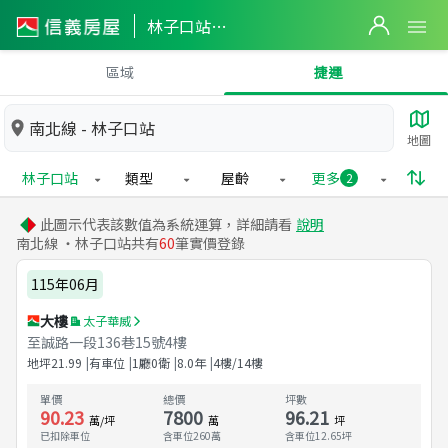
林子口站實價登錄
區域
捷運
南北線 - 林子口站
地圖
林子口站
類型
屋齡
更多
2
此圖示代表該數值為系統運算，詳細請看
說明
南北線 ・林子口站共有
60
筆實價登錄
115年06月
大樓
太子華威
至誠路一段136巷15號4樓
地坪
21.99
有車位
1廳0衛
8.0
年
4樓/14樓
單價
總價
坪數
90.23
7800
96.21
萬/坪
萬
坪
已扣除車位
含車位260萬
含車位
12.65
坪