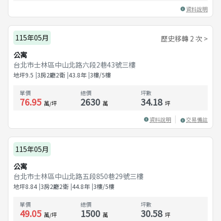
資料說明
115年05月
歷史移轉 2 次 >
公寓
台北市士林區中山北路六段2巷43號三樓
地坪
9.5
3房2廳2衛
43.8
年
3樓/5樓
單價
總價
坪數
76.95
2630
34.18
萬/坪
萬
坪
資料說明
交易備註
115年05月
公寓
台北市士林區中山北路五段850巷29號三樓
地坪
8.84
3房2廳2衛
44.8
年
3樓/5樓
單價
總價
坪數
49.05
1500
30.58
萬/坪
萬
坪