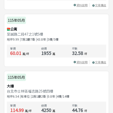
資料說明
交易備註
115年05月
公寓
至誠路二段47之1號5樓
地坪
9.99
7房2廳7衛
43.8
年
5樓/5樓
單價
總價
坪數
60.01
1955
32.58
萬/坪
萬
坪
資料說明
交易備註
115年05月
大樓
台北市士林區福志路25號四樓
地坪
6.54
有車位
2房1廳2衛
0.8
年
4樓/14樓
單價
總價
坪數
114.99
4250
44.76
萬/坪
萬
坪