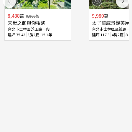
8,488
9,980
萬
萬
8,860
萬
天母之御與你相遇
太子華威景觀美屋
台北市士林區芝玉路一段
台北市士林區至誠路一
建坪
75.43
3房2廳
15.1年
建坪
117.3
4房2廳
8.