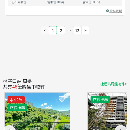
已扣除車位
含車位310萬
含車位
10.5
坪
資料說明
<
1
2
⋯
12
>
林子口站 周邊
捷運站周邊物件>
共有
46
筆銷售中物件
4.2
%
店長推薦
店長推薦