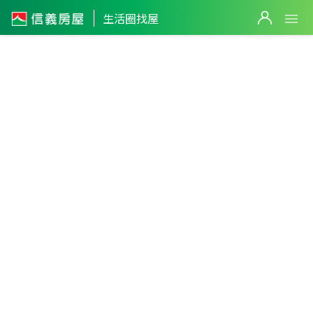
生活圈找屋
桃園市
・
大園區
客運園區
篩選
返回生活圈
1,230
萬
1,398
萬
1,838
萬
740
萬