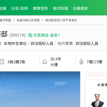
租屋
社區/商辦
實價登錄
房訊知識
信義居家
雄市買屋
高雄市鼓山區買屋
美術館首排三房平車豪邸
豪邸
(5091TK)
天邑建設-皇邑
價
本物件含車位，詳洽經紀人員
地坪單價
詳洽經紀人員
20.3年
3房2廳2衛
7樓/15樓
大樓
本案