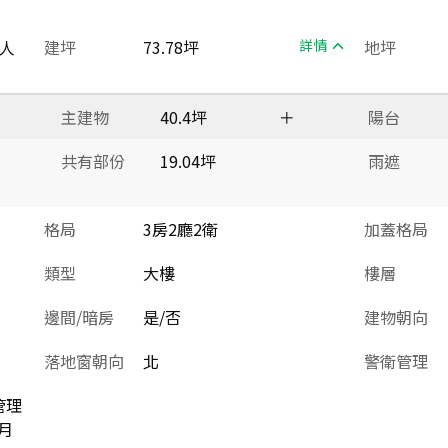
人
建坪
73.78坪
詳情
地坪
主建物
40.4坪
＋
陽台
共有部份
19.04坪
雨遮
格局
3房2廳2衛
加蓋格局
類型
大樓
樓層
邊間/暗房
是/否
建物朝向
落地窗朝向
北
警衛管理
管理
月