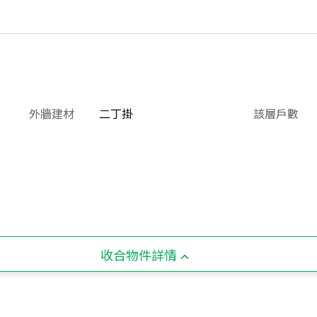
外牆建材
二丁掛
該層戶數
收合物件詳情