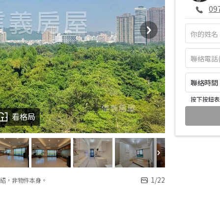
09
聯絡時間：皆
按下按鈕表
看格局
1
/
22
紹，非物件本身。