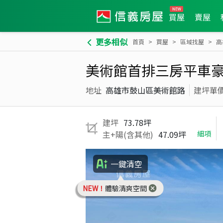
買屋
賣屋
更多相似
首頁
買屋
區域找屋
高
美術館首排三房平車
地址
高雄市鼓山區美術館路
建坪單
建坪
73.78坪
主+陽(含其他)
47.09坪
細項
一鍵清空
NEW！
體驗清爽空間