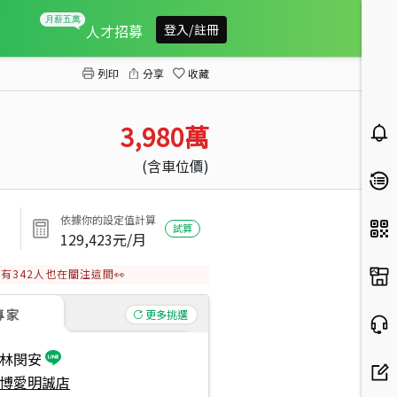
美術館首排三房平車豪邸
人才招募
登入/註冊
列印
分享
收藏
3,980
萬
(含車位價)
依據你的設定值計算
試算
129,423
元/月
有
342
人也在關注這間👀
專家
更多挑選
林閔安
博愛明誠店