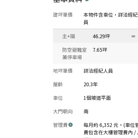
建坪單價
本物件含車位，詳洽經紀
員
主+陽
46.29坪
＝
防空避難室
7.65坪
兼停車場
地坪單價
詳洽經紀人員
屋齡
20.3年
車位
1個坡道平面
大門朝向
南
管理費
每月約 6,352 元。(車位
費包含在大樓管理費內 / 