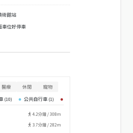
美術館站
面車位好停車
醫療
休閒
寵物
車
公共自行車
停車場
(
10
)
(
1
)
(
8
)
4.2
分鐘 /
308m
3.7
分鐘 /
282m