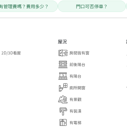
有管理費嗎？費用多少？
門口可否停車？
屋況
2D/3D看屋
房間皆有窗
前後陽台
有陽台
廁所開窗
有景觀
有裝潢
有電梯