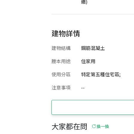
繳)
建物詳情
建物結構
鋼筋混凝土
謄本用途
住家用
使用分區
特定第五種住宅區;
注意事項
--
大家都在問
換一換