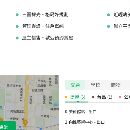
三面採光‧格局好規劃
近輕軌
管理嚴謹‧住戶單純
獨立平
屋主惜售‧歡迎預約賞屋
交通
學校
購物
捷運
台鐵
公
(
5
)
(
1
)
0
美術館站 - 出口
1
內惟藝術中心 - 出口
機能