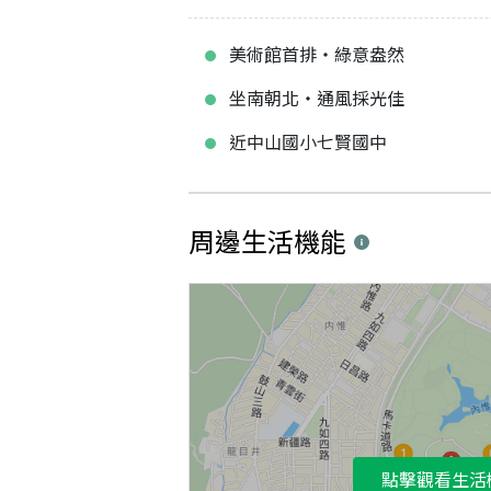
美術館首排‧綠意盎然
坐南朝北‧通風採光佳
近中山國小七賢國中
周邊生活機能
點擊觀看生活