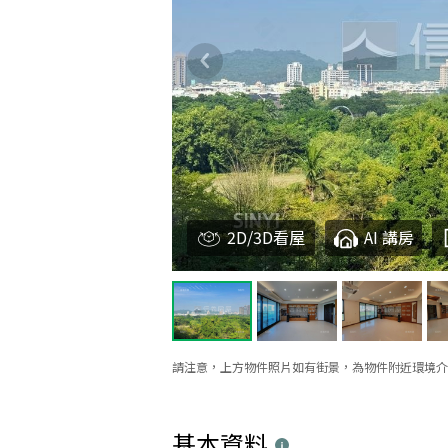
2D/3D看屋
AI 講房
請注意，上方物件照片如有街景，為物件附近環境介
基本資料