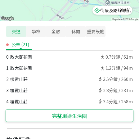
街景及路線導航
交通
學校
金融
休閒
重要設施
公車
(
21
)
0
政大御花園
0.7
分鐘 /
61m
1
政大御花園
1.2
分鐘 /
94m
2
棲霞山莊
3.5
分鐘 /
260m
3
棲霞山莊
2.8
分鐘 /
231m
4
棲霞山莊
3.4
分鐘 /
258m
完整周邊生活圈