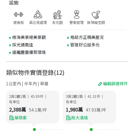
設施
健身房
具垃圾處理
有花園
警衛管理
無障礙空間
樹海美景絕美景觀
格局方正精美屋況
採光通風佳
管理好公設多元
遠離塵囂優質環境
類似物件實價登錄
(
12
)
1公里內 | 半年內 | 華廈
編輯篩選條件
2房2廳2衛
45.89
坪
3房2廳2衛
41.31
坪
|
|
|
|
有車位
有車位
2,388
萬
1,980
萬
54.1
萬/坪
47.93
萬/坪
葉綠素
政大清境