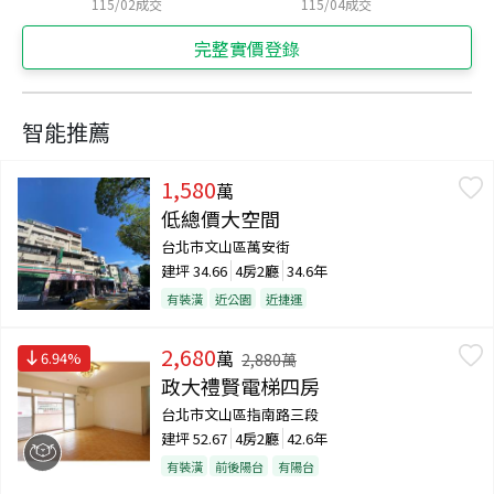
115/02
成交
115/04
成交
完整實價登錄
智能推薦
1,580
萬
低總價大空間
台北市文山區萬安街
建坪
34.66
4房2廳
34.6年
有裝潢
近公園
近捷運
2,680
萬
6.94
%
2,880
萬
政大禮賢電梯四房
台北市文山區指南路三段
建坪
52.67
4房2廳
42.6年
有裝潢
前後陽台
有陽台