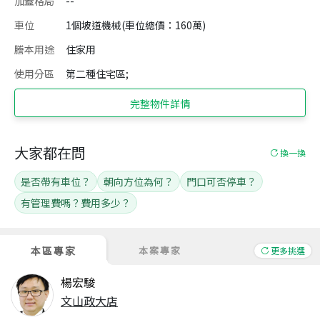
加蓋格局
--
車位
1個坡道機械(車位總價：160萬)
謄本用途
住家用
使用分區
第二種住宅區;
完整物件詳情
大家都在問
換一換
是否帶有車位？
朝向方位為何？
門口可否停車？
有管理費嗎？費用多少？
本區專家
本案專家
更多挑選
楊宏駿
文山政大店