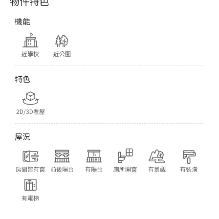
物件特色
機能
近學校
近公園
特色
2D/3D看屋
屋況
房間皆有窗
前後陽台
有陽台
廁所開窗
有景觀
有裝潢
有電梯