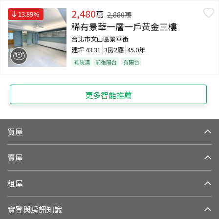
2,480
萬
13.89
%
2,880
萬
稀有景華一層一戶黃金三樓
台北市文山區景華街
建坪
43.31
3房2廳
45.0年
有裝潢
前後陽台
有陽台
更多智能推薦
買屋
賣屋
租屋
實登與房訊知識