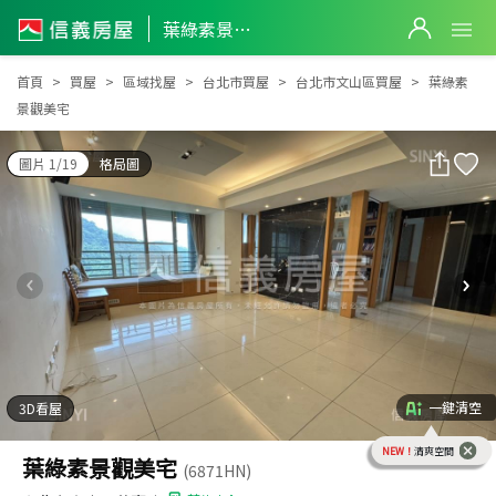
葉綠素景觀美宅
葉綠素景觀美宅
首頁
買屋
區域找屋
台北市買屋
台北市文山區買屋
葉綠素
景觀美宅
圖片 1/19
格局圖
一鍵清空
3D看屋
NEW！
清爽空間
葉綠素景觀美宅
(6871HN)