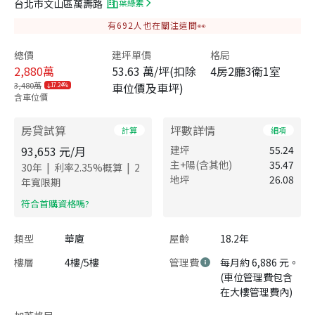
台北市文山區萬壽路
葉綠素
有
692
人也在關注這間👀
總價
建坪單價
格局
2,880
萬
53.63 萬/坪(扣除
4房2廳3衛1室
3,480萬
車位價及車坪)
17.24%
含車位價
房貸試算
坪數詳情
計算
細項
93,653
元/月
建坪
55.24
主+陽(含其他)
35.47
|
|
30
年
利率
2.35
%概算
2
地坪
26.08
年寬限期
​符合首購資格嗎?
類型
華廈
屋齡
18.2年
樓層
4樓/5樓
管理費
每月約 6,886 元。
(車位管理費包含
在大樓管理費內)