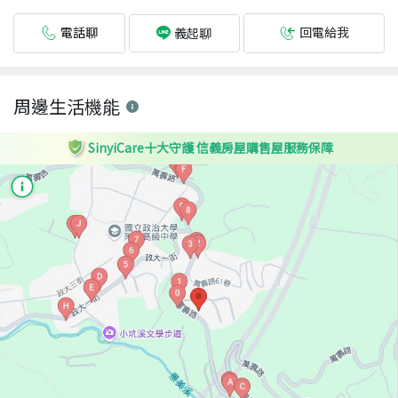
電話聊
回電給我
義起聊
周邊生活機能
SinyiCare十大守護 信義房屋購售屋服務保障