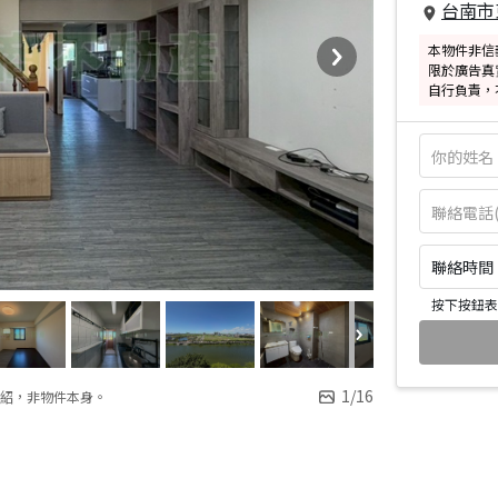
台南市
本物件非信
限於廣告真
自行負責，
聯絡時間：皆
按下按鈕表
1
/
16
紹，非物件本身。