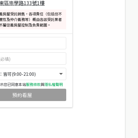
東區崇學路133號1樓
義房屋受託銷售，各項責任（包括但不
實性及仲介義務等）概由各該受託業者
不屬信義房屋控制及負責範圍。
可(9:00-21:00)
示您已同意本站
服務條款
與
隱私權聲明
預約看屋