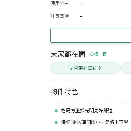
使用分區
--
注意事項
--
大家都在問
換一換
是否帶有車位？
物件特色
格局方正採光明亮好舒適
海佃國中/海佃國小，走路上下學