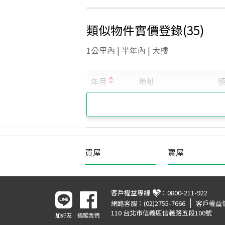
類似物件實價登錄
(
35
)
1公里內 | 半年內 | 大樓
買屋
賣屋
客戶權益專線
：
0800-211-922
網路客服：
(02)2755-7666
客戶權益
110 台北市信義區信義路五段100號
加好友
追蹤我們