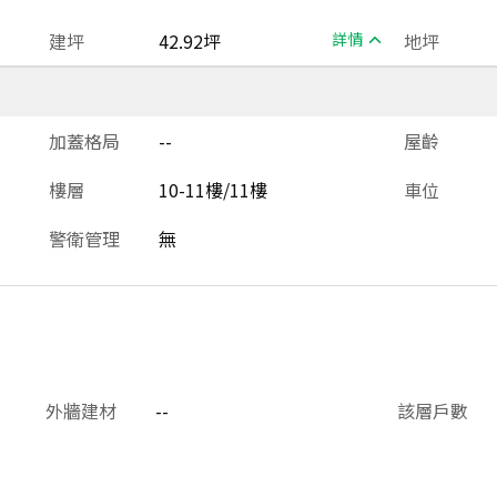
建坪
42.92坪
詳情
地坪
加蓋格局
--
屋齡
樓層
10-11樓/11樓
車位
警衛管理
無
外牆建材
--
該層戶數