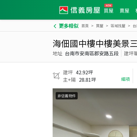
買屋
賣屋
更多相似
首頁
買屋
區域找屋
台
海佃國中樓中樓美景
地址
台南市安南區郡安路五段
建坪
建坪
42.92坪
主+陽
28.81坪
細項
非信義物件