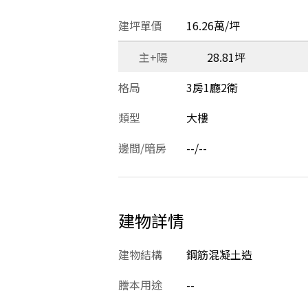
建坪單價
16.26萬/坪
主+陽
28.81坪
格局
3房1廳2衛
類型
大樓
邊間/暗房
--/--
建物詳情
建物結構
鋼筋混凝土造
謄本用途
--