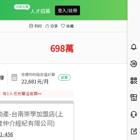
海佃國中樓中樓美景三房
人才招募
登入/註冊
列印
分享
收藏
698
萬
依據你的設定值計算
1樓
試算
22,681
元/月
有
1
人也在關注這間👀
動產
-
台南崇學加盟店(上
產仲介經紀有限公司)
1-456