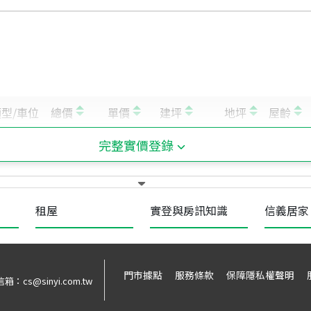
完整實價登錄
租屋
實登與房訊知識
信義居家
門市據點
服務條款
保障隱私權聲明
信箱：
cs@sinyi.com.tw