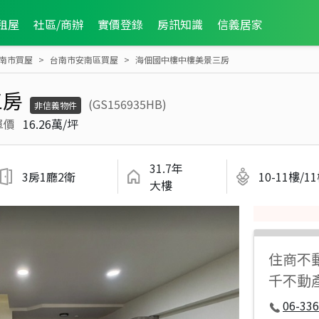
租屋
社區/商辦
實價登錄
房訊知識
信義居家
南市買屋
台南市安南區買屋
海佃國中樓中樓美景三房
三房
(GS156935HB)
非信義物件
單價
16.26萬/坪
31.7年
3房1廳2衛
10-11樓/1
大樓
住商不
千不動
06-336