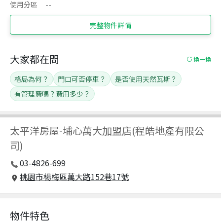
使用分區
--
完整物件詳情
大家都在問
換一換
格局為何？
門口可否停車？
是否使用天然瓦斯？
有管理費嗎？費用多少？
太平洋房屋
-
埔心萬大加盟店(程皓地產有限公
司)
03-4826-699
桃園市楊梅區萬大路152巷17號
物件特色