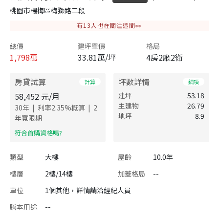
桃園市楊梅區梅獅路二段
有
13
人也在關注這間👀
總價
建坪單價
格局
1,798
萬
33.81萬/坪
4房2廳2衛
房貸試算
坪數詳情
計算
細項
58,452
元/月
建坪
53.18
主建物
26.79
|
|
30
年
利率
2.35
%概算
2
地坪
8.9
年寬限期
​符合首購資格嗎?
類型
大樓
屋齡
10.0年
樓層
2樓/14樓
加蓋格局
--
車位
1個其他，詳情請洽經紀人員
謄本用途
--