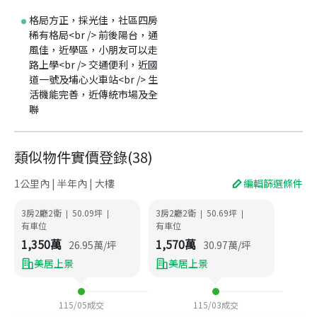
格局方正，採光佳，社區四房
稀有格局<br /> 前後陽台，通
風佳，近學區，小朋友可以走
路上學<br /> 交通便利，近國
道一號及埔心火車站<br /> 生
活機能完善，近傳統市場及全
聯
類似物件實價登錄
(
38
)
1公里內 | 半年內 | 大樓
編輯篩選條件
3房2廳2衛
50.09
坪
3房2廳2衛
50.69
坪
|
|
|
|
有車位
有車位
1,350
萬
1,570
萬
26.95
萬/坪
30.97
萬/坪
美居上景
美居上景
115/05
成交
115/03
成交