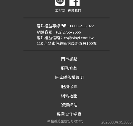
加好友
追蹤我們
客戶權益專線
：
0800-211-922
網路客服：
(02)2755-7666
客戶權益信箱：
cs@sinyi.com.tw
110 台北市信義區信義路五段100號
門市據點
服務條款
保障隱私權聲明
服務保障
網站地圖
資源網站
異業合作提案
©
信義房屋股份有限公司
20260804.b53805