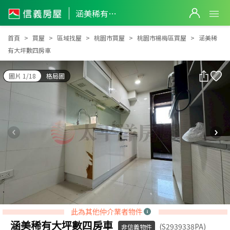
涵美稀有大坪數四房車
涵美稀有大坪數四房車
首頁
買屋
區域找屋
桃園市買屋
桃園市楊梅區買屋
涵美稀
有大坪數四房車
圖片 1/18
格局圖
此為其他仲介業者物件
涵美稀有大坪數四房車
(S2939338PA)
非信義物件