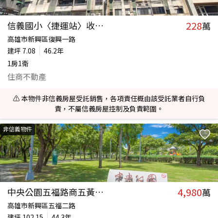
228
信義國小〈捷運站〉收租套房
萬
高雄市新興區復興一路
建坪
7.08
46.2年
1房1衛
住商不動產
⚠️ 本物件非信義房屋受託銷售，各項責任概由該受託業者自行負
責，不屬信義房屋控制及負責範圍。
非信義物件
4,980
中央公園五福路商五黃金透店
萬
高雄市新興區五福二路
建坪
102.15
44.3年