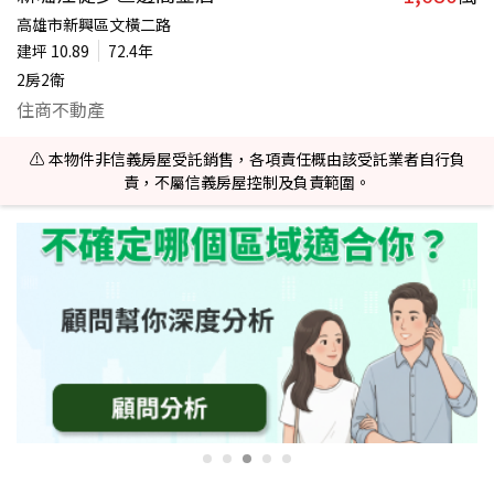
高雄市新興區文橫二路
建坪
10.89
72.4年
2房2衛
住商不動產
⚠️ 本物件非信義房屋受託銷售，各項責任概由該受託業者自行負
責，不屬信義房屋控制及負責範圍。