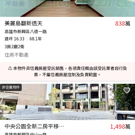
838
美麗島翻新透天
萬
高雄市新興區八德一路
建坪
16.33
68.1年
3房2廳2衛
住商不動產
⚠️ 本物件非信義房屋受託銷售，各項責任概由該受託業者自行負
責，不屬信義房屋控制及負責範圍。
非信義物件
1,498
中央公園全新二房平移車位
萬
高雄市新興區中山一路