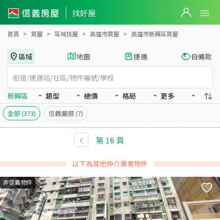
高雄市新興區買房：房屋物件出售、房價分析
找好屋
首頁
買屋
區域找屋
高雄市買屋
高雄市新興區買屋
區域
地圖
捷運
自備款
新興區
類型
總價
格局
更多
全部
(373)
信義嚴選
(7)
第
16
頁
以下為其他仲介業者物件
非信義物件