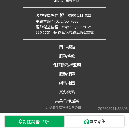
加好友
追蹤我們
客戶權益專線
：
0800-211-922
網路客服：
(02)2755-7666
客戶權益信箱：
cs@sinyi.com.tw
110 台北市信義區信義路五段100號
門市據點
服務條款
保障隱私權聲明
服務保障
網站地圖
資源網站
異業合作提案
©
信義房屋股份有限公司
20260804.b53805
買屋諮詢
訂閱銷售中物件
第