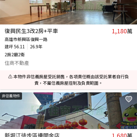
1,180
復興民生3改2房+平車
萬
高雄市新興區復興一路
建坪
56.11
26.9年
2房2廳2衛
住商不動產
⚠️ 本物件非信義房屋受託銷售，各項責任概由該受託業者自行負
責，不屬信義房屋控制及負責範圍。
非信義物件
1,680
新堀江徒步區邊間金店
萬