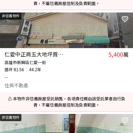
責，不屬信義房屋控制及負責範圍。
非信義物件
5,400
仁愛中正商五大地坪買地送厝店面
萬
高雄市新興區仁愛一街
建坪
81.56
44.2年
--
住商不動產
⚠️ 本物件非信義房屋受託銷售，各項責任概由該受託業者自行負
責，不屬信義房屋控制及負責範圍。
非信義物件