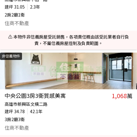
建坪
31.05
2.3年
2房2廳1衛
住商不動產
⚠️ 本物件非信義房屋受託銷售，各項責任概由該受託業者自行負
責，不屬信義房屋控制及負責範圍。
非信義物件
1,068
中央公園3房3衛質感美寓
萬
高雄市新興區文橫二路
建坪
34.78
42.1年
3房2廳3衛
住商不動產