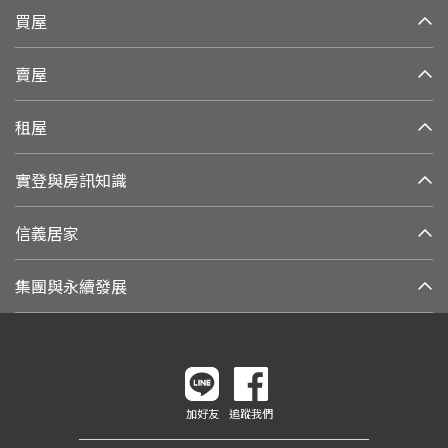
買屋
賣屋
租屋
實登與房訊知識
信義居家
集團與永續發展
加好友
追蹤我們