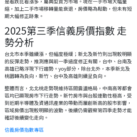
是看跌比看漲多，屬典型買方市場。現在一手市場大幅量
縮，加上二手市場移轉量能衰退，房價略為鬆動，但未有短
期大幅修正跡象。
2025第三季信義房價指數 走
勢分析
台北市本季雖續漲，但幅度極緩；新北及新竹則出現較明顯
的反彈走勢，推測應與前一季過度修正有關，台中、台南及
高雄已略浮現下行趨勢。yoy部分，除台北外，本季新北及
桃園轉為負向，新竹、台中及高雄則續呈負向。
整體而言，北北桃走勢現維持區間震盪格局，中南高等都會
區均已顯現房市下行走勢。新竹房市與台股連動性極高，受
到近期半導體及資通訊產業的帶動而屢創新高的股市影響，
區域房價出現較明顯的波動。後續仍需觀察第四季走勢才能
確認後續變化走向。
信義房價指數專區