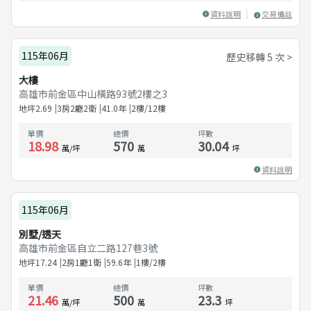
資料說明
交易備註
115年06月
歷史移轉 5 次 >
大樓
高雄市前金區中山橫路93號2樓之3
地坪
2.69
3房2廳2衛
41.0
年
2樓/12樓
單價
總價
坪數
18.98
570
30.04
萬/坪
萬
坪
資料說明
115年06月
別墅/透天
高雄市前金區自立二路127巷3號
地坪
17.24
2房1廳1衛
59.6
年
1樓/2樓
單價
總價
坪數
21.46
500
23.3
萬/坪
萬
坪