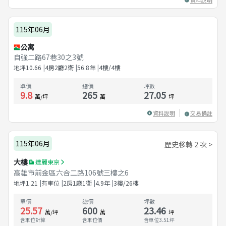
115年06月
公寓
自強二路67巷30之3號
地坪
10.66
4房2廳2衛
56.8
年
4樓/4樓
單價
總價
坪數
9.8
265
27.05
萬/坪
萬
坪
資料說明
交易備註
115年06月
歷史移轉 2 次 >
大樓
達麗東京
高雄市前金區六合二路106號三樓之6
地坪
1.21
有車位
2房1廳1衛
4.9
年
3樓/26樓
單價
總價
坪數
25.57
600
23.46
萬/坪
萬
坪
含車位計算
含車位價
含車位
3.51
坪