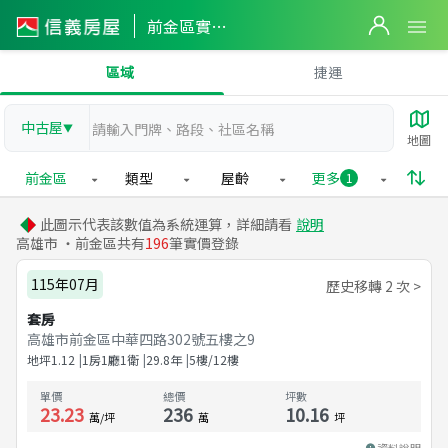
前金區實價登錄
區域
捷運
中古屋
▼
地圖
前金區
類型
屋齡
更多
1
此圖示代表該數值為系統運算，詳細請看
說明
高雄市 ・前金區共有
196
筆實價登錄
115年07月
歷史移轉 2 次 >
套房
高雄市前金區中華四路302號五樓之9
地坪
1.12
1房1廳1衛
29.8
年
5樓/12樓
單價
總價
坪數
23.23
236
10.16
萬/坪
萬
坪
資料說明