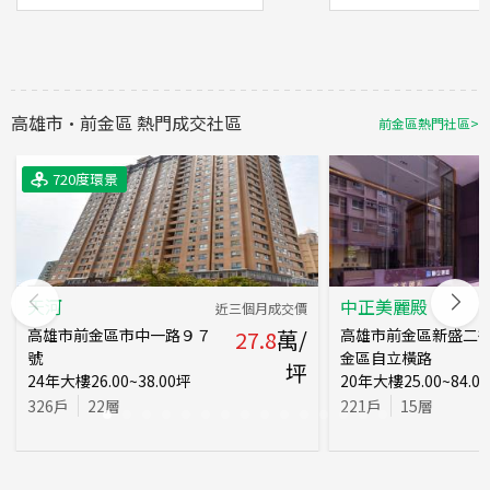
高雄市
·
前金區
熱門成交社區
前金區
熱門社區
>
720度環景
720度環景
720度環景
天河
中正美麗殿
近三個月成交價
高雄市前金區市中一路９７
27.8
萬/
高雄市前金區新盛二街
號
金區自立橫路
坪
24
年
大樓
26.00~38.00
坪
20
年
大樓
25.00~84.00
326
戶
22
層
221
戶
15
層