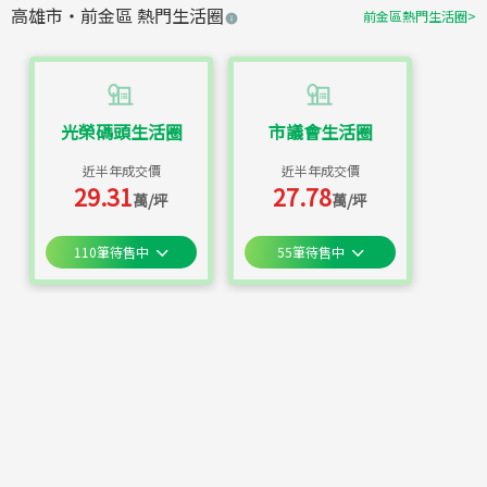
高雄市
・
前金區
熱門生活圈
前金區
熱門生活圈
>
光榮碼頭生活圈
市議會生活圈
近半年成交價
近半年成交價
29.31
27.78
萬/坪
萬/坪
110
筆待售中
55
筆待售中