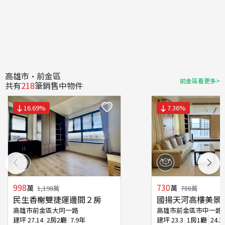
高雄市·前金區
前金區看更多>
共有
218
筆銷售中物件
16.69
%
7.36
%
998
730
萬
萬
1,198
萬
788
萬
民生香榭雙捷運邊間２房
國揚天河高樓美景
高雄市前金區大同一路
高雄市前金區市中一路
建坪
27.14
2房2廳
7.9年
建坪
23.3
1房1廳
24.