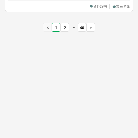
資料說明
交易備註
<
1
2
⋯
40
>