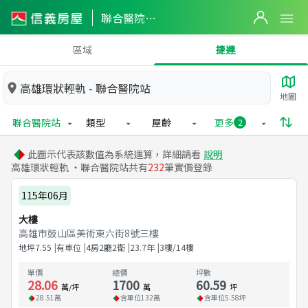
聯合醫院站實價登錄
區域
捷運
高雄環狀輕軌 - 聯合醫院站
地圖
聯合醫院站
類型
屋齡
更多
2
此圖示代表該數值為系統運算，詳細請看
說明
高雄環狀輕軌 ・聯合醫院站共有
232
筆實價登錄
115年06月
大樓
高雄市鼓山區美術東六街8號三樓
地坪
7.55
有車位
4房2廳2衛
23.7
年
3樓/14樓
單價
總價
坪數
28.06
1700
60.59
萬/坪
萬
坪
28.51
萬
含車位
132
萬
含車位
5.58
坪