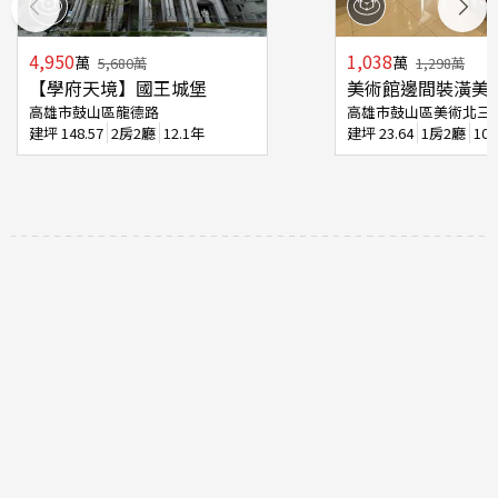
4,950
1,038
萬
萬
5,680
萬
1,298
萬
【學府天境】國王城堡
美術館邊間裝潢美
高雄市鼓山區龍德路
高雄市鼓山區美術北三
建坪
148.57
2房2廳
12.1年
建坪
23.64
1房2廳
10