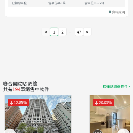
已扣除車位
含車位460萬
含車位
16.77
坪
資料說明
<
1
2
⋯
47
>
聯合醫院站 周邊
捷運站周邊物件>
共有
194
筆銷售中物件
12.85
%
20.03
%