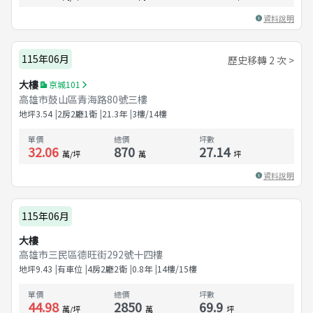
資料說明
115年06月
歷史移轉 2 次 >
大樓
京城101
高雄市鼓山區青海路80號三樓
地坪
3.54
2房2廳1衛
21.3
年
3樓/14樓
單價
總價
坪數
32.06
870
27.14
萬/坪
萬
坪
資料說明
115年06月
大樓
高雄市三民區德旺街292號十四樓
地坪
9.43
有車位
4房2廳2衛
0.8
年
14樓/15樓
單價
總價
坪數
44.98
2850
69.9
萬/坪
萬
坪