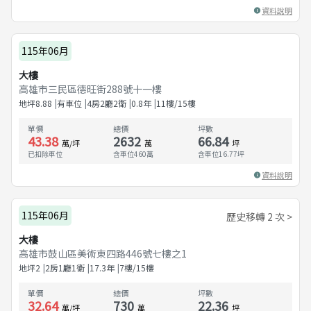
資料說明
115年06月
大樓
高雄市三民區德旺街288號十一樓
地坪
8.88
有車位
4房2廳2衛
0.8
年
11樓/15樓
單價
總價
坪數
43.38
2632
66.84
萬/坪
萬
坪
已扣除車位
含車位460萬
含車位
16.77
坪
資料說明
115年06月
歷史移轉 2 次 >
大樓
高雄市鼓山區美術東四路446號七樓之1
地坪
2
2房1廳1衛
17.3
年
7樓/15樓
單價
總價
坪數
32.64
730
22.36
萬/坪
萬
坪