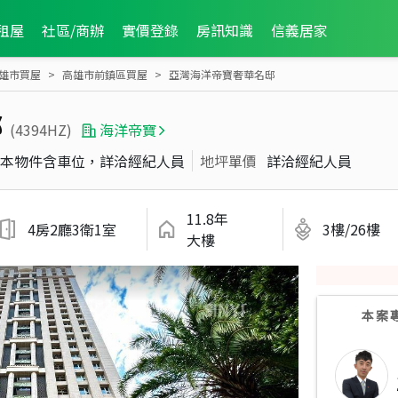
租屋
社區/商辦
實價登錄
房訊知識
信義居家
雄市買屋
高雄市前鎮區買屋
亞灣海洋帝寶奢華名邸
邸
(4394HZ)
海洋帝寶
本物件含車位，詳洽經紀人員
地坪單價
詳洽經紀人員
11.8年
4房2廳3衛1室
3樓/26樓
大樓
本案