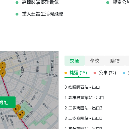
高檔裝潢優雅貴氣
豐富公
重大建設生活機能優
交通
學校
購物
捷運
公車
(
15
)
(
22
)
0
軟體園區站 - 出口
1
高雄展覽館站 - 出口
機能
2
三多商圈站 - 出口2
3
三多商圈站 - 出口1
4
三多商圈站 - 出口3