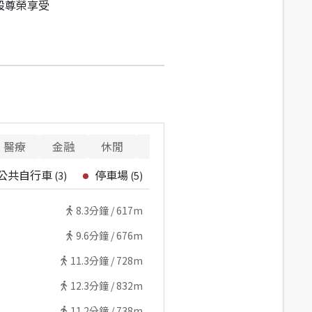
設尊榮享受
醫療
金融
休閒
寵物
重要設施
公共自行車
停車場
(
3
)
(
5
)
8.3
分鐘 /
617m
9.6
分鐘 /
676m
11.3
分鐘 /
728m
12.3
分鐘 /
832m
11.2
分鐘 /
738m