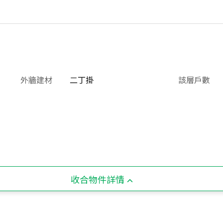
外牆建材
二丁掛
該層戶數
收合物件詳情