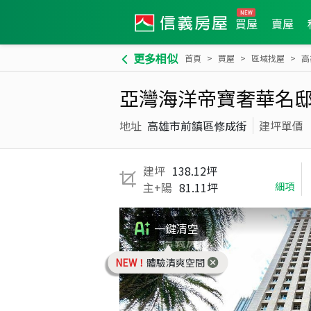
買屋
賣屋
更多相似
首頁
買屋
區域找屋
高
亞灣海洋帝寶奢華名
地址
高雄市前鎮區修成街
建坪單價
建坪
138.12坪
主+陽
81.11坪
細項
一鍵清空
NEW！
體驗清爽空間