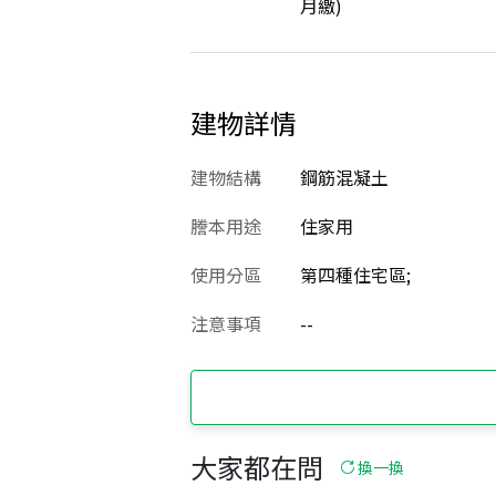
月繳)
建物詳情
建物結構
鋼筋混凝土
謄本用途
住家用
使用分區
第四種住宅區;
注意事項
--
大家都在問
換一換