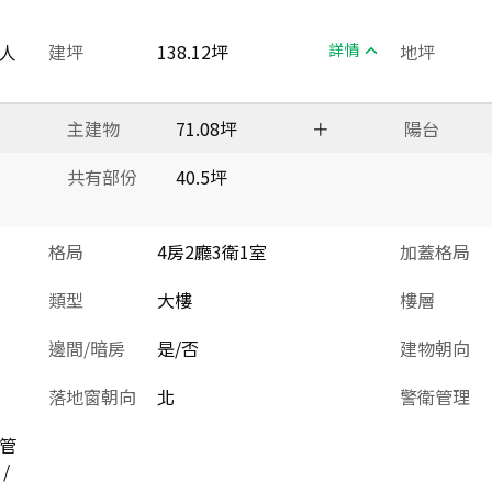
人
建坪
138.12坪
詳情
地坪
主建物
71.08坪
＋
陽台
共有部份
40.5坪
格局
4房2廳3衛1室
加蓋格局
類型
大樓
樓層
邊間/暗房
是/否
建物朝向
落地窗朝向
北
警衛管理
位管
/