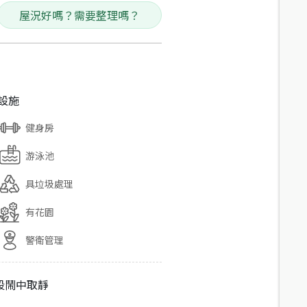
屋況好嗎？需要整理嗎？
設施
健身房
游泳池
具垃圾處理
有花園
警衛管理
段鬧中取靜