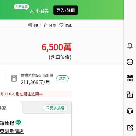
亞灣海洋帝寶奢華名邸
人才招募
登入/註冊
列印
分享
收藏
6,500
萬
(含車位價)
依據你的設定值計算
試算
211,369
元/月
有
110
人也在關注這間👀
專家
更多挑選
羅綸揚
亞洲新灣店