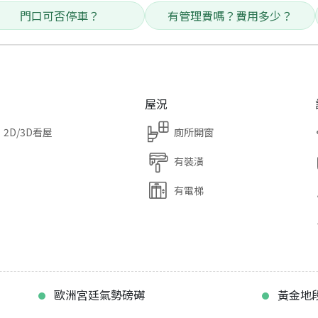
門口可否停車？
有管理費嗎？費用多少？
屋況
2D/3D看屋
廁所開窗
有裝潢
有電梯
歐洲宮廷氣勢磅礡
黃金地