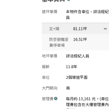
建坪單價
本物件含車位，詳洽經紀
員
主+陽
81.11坪
＝
防空避難室
16.51坪
兼停車場
地坪單價
詳洽經紀人員
屋齡
11.8年
車位
2個坡道平面
大門朝向
南
管理費
每月約 13,161 元。(車
理費包含在大樓管理費內 