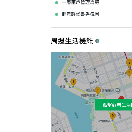
一層兩戶管理森嚴
愜意靜謐書香氛圍
周邊生活機能
點擊觀看生活