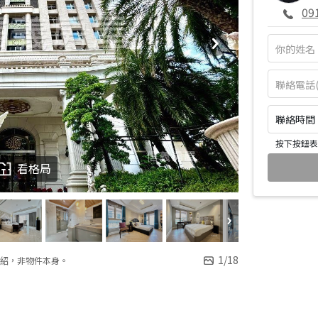
09
聯絡時間：皆
按下按鈕表
看格局
1
/
18
紹，非物件本身。